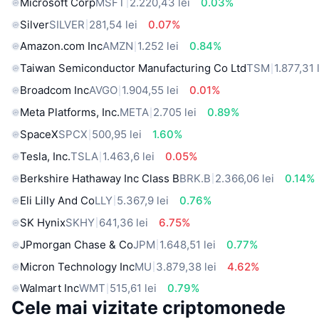
Microsoft Corp
MSFT
2.220,43 lei
0.03%
Silver
SILVER
281,54 lei
0.07%
Amazon.com Inc
AMZN
1.252 lei
0.84%
Taiwan Semiconductor Manufacturing Co Ltd
TSM
1.877,31 
Broadcom Inc
AVGO
1.904,55 lei
0.01%
Meta Platforms, Inc.
META
2.705 lei
0.89%
SpaceX
SPCX
500,95 lei
1.60%
Tesla, Inc.
TSLA
1.463,6 lei
0.05%
Berkshire Hathaway Inc Class B
BRK.B
2.366,06 lei
0.14%
Eli Lilly And Co
LLY
5.367,9 lei
0.76%
SK Hynix
SKHY
641,36 lei
6.75%
JPmorgan Chase & Co
JPM
1.648,51 lei
0.77%
Micron Technology Inc
MU
3.879,38 lei
4.62%
Walmart Inc
WMT
515,61 lei
0.79%
Cele mai vizitate criptomonede