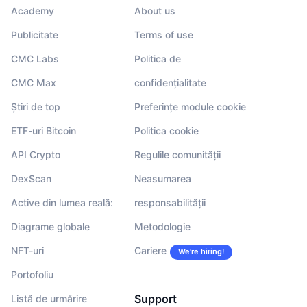
Academy
About us
Publicitate
Terms of use
CMC Labs
Politica de
CMC Max
confidențialitate
Știri de top
Preferințe module cookie
ETF-uri Bitcoin
Politica cookie
API Crypto
Regulile comunității
DexScan
Neasumarea
Active din lumea reală:
responsabilității
Diagrame globale
Metodologie
NFT-uri
Cariere
We’re hiring!
Portofoliu
Support
Listă de urmărire