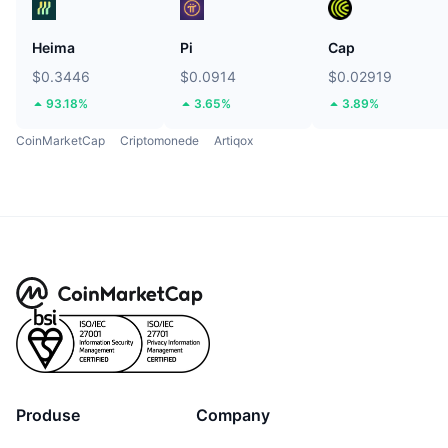
Heima
Pi
Cap
$0.3446
$0.0914
$0.02919
93.18%
3.65%
3.89%
CoinMarketCap
Criptomonede
Artiqox
Produse
Company