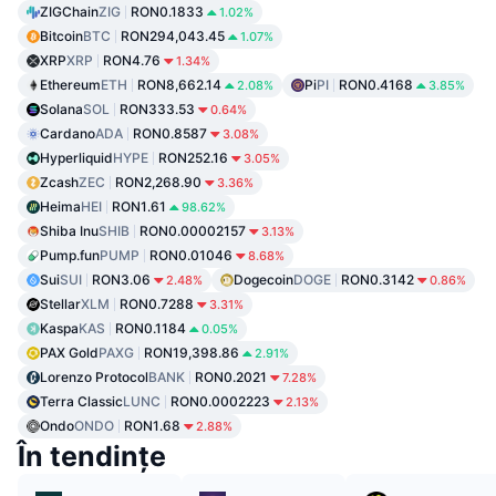
ZIGChain
ZIG
RON0.1833
1.02%
Bitcoin
BTC
RON294,043.45
1.07%
XRP
XRP
RON4.76
1.34%
Ethereum
ETH
RON8,662.14
Pi
PI
RON0.4168
2.08%
3.85%
Solana
SOL
RON333.53
0.64%
Cardano
ADA
RON0.8587
3.08%
Hyperliquid
HYPE
RON252.16
3.05%
Zcash
ZEC
RON2,268.90
3.36%
Heima
HEI
RON1.61
98.62%
Shiba Inu
SHIB
RON0.00002157
3.13%
Pump.fun
PUMP
RON0.01046
8.68%
Sui
SUI
RON3.06
Dogecoin
DOGE
RON0.3142
2.48%
0.86%
Stellar
XLM
RON0.7288
3.31%
Kaspa
KAS
RON0.1184
0.05%
PAX Gold
PAXG
RON19,398.86
2.91%
Lorenzo Protocol
BANK
RON0.2021
7.28%
Terra Classic
LUNC
RON0.0002223
2.13%
Ondo
ONDO
RON1.68
2.88%
În tendințe