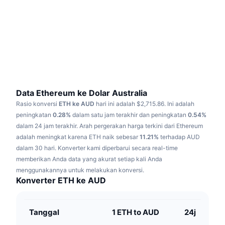
Sedang Tren
ETF Kripto
Belajar
CMC MCP
Baru
ETF Bitcoin
x402
Berita
Kripto
ETF Ethereum
Academy
Politik
Analisis teknikal
Riset
Data Ethereum ke Dolar Australia
Rasio konversi
ETH ke AUD
hari ini adalah $2,715.86.
Ini adalah
Olahraga
RSI
Video
peningkatan
0.28%
dalam satu jam terakhir dan peningkatan
0.54%
dalam 24 jam terakhir.
Arah pergerakan harga terkini dari Ethereum
Keuangan
MACD
adalah meningkat karena ETH naik sebesar
Glosarium
11.21%
terhadap AUD
dalam 30 hari.
Konverter kami diperbarui secara real-time
Teknologi
memberikan Anda data yang akurat setiap kali Anda
Derivatif
Kampanye
menggunakannya untuk melakukan konversi.
Konverter ETH ke AUD
NFT
Ikhtisar
Airdrop
Statistik NFT Keseluruhan
Tanggal
1 ETH to AUD
24j
Likuidasi
Hadiah Berlian