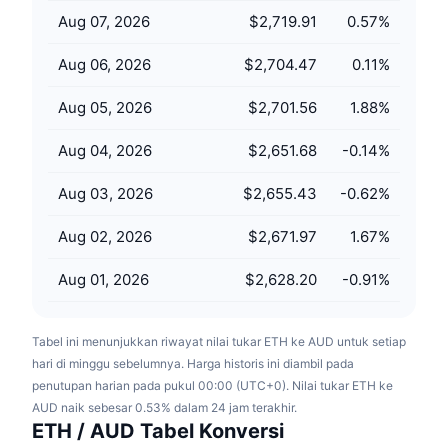
Penjualan Mendatang
Aug 07, 2026
$2,719.91
0.57
%
Tingkat Pendanaan
Belajar & Dapatkan
Aug 06, 2026
$2,704.47
0.11
%
Kalender
Aug 05, 2026
$2,701.56
1.88
%
Kalender ICO
Aug 04, 2026
$2,651.68
-0.14
%
Kalender Event
Aug 03, 2026
$2,655.43
-0.62
%
Aug 02, 2026
$2,671.97
1.67
%
Aug 01, 2026
$2,628.20
-0.91
%
Tabel ini menunjukkan riwayat nilai tukar ETH ke AUD untuk setiap
hari di minggu sebelumnya. Harga historis ini diambil pada
penutupan harian pada pukul 00:00 (UTC+0). Nilai tukar ETH ke
AUD naik sebesar 0.53% dalam 24 jam terakhir.
ETH / AUD Tabel Konversi