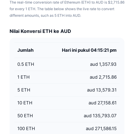
The real-time conversion rate of Ethereum (ETH) to AUD is $2,715.86
for every 1 ETH. The table below shows the live rate to convert
different amounts, such as 5 ETH into AUD.
Nilai Konversi ETH ke AUD
Jumlah
Hari ini pukul 04:15:21 pm
0.5
ETH
aud 1,357.93
1
ETH
aud 2,715.86
5
ETH
aud 13,579.31
10
ETH
aud 27,158.61
50
ETH
aud 135,793.07
100
ETH
aud 271,586.15