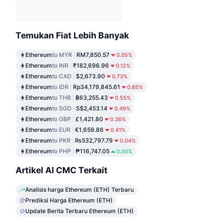
Temukan Fiat Lebih Banyak
Ethereum
to MYR
RM7,850.57
0.05%
Ethereum
to INR
₹182,696.96
0.12%
Ethereum
to CAD
$2,673.90
0.73%
Ethereum
to IDR
Rp34,179,845.61
0.65%
Ethereum
to THB
฿63,255.43
0.55%
Ethereum
to SGD
S$2,453.14
0.49%
Ethereum
to GBP
£1,421.80
0.36%
Ethereum
to EUR
€1,659.86
0.41%
Ethereum
to PKR
₨532,797.79
0.04%
Ethereum
to PHP
₱116,747.05
0.00%
Artikel AI CMC Terkait
Analisis harga Ethereum (ETH) Terbaru
Prediksi Harga Ethereum (ETH)
Update Berita Terbaru Ethereum (ETH)