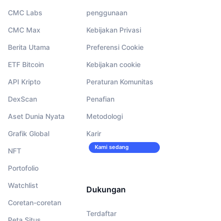
CMC Labs
penggunaan
CMC Max
Kebijakan Privasi
Berita Utama
Preferensi Cookie
ETF Bitcoin
Kebijakan cookie
API Kripto
Peraturan Komunitas
DexScan
Penafian
Aset Dunia Nyata
Metodologi
Grafik Global
Karir
Kami sedang
NFT
merekrut!
Portofolio
Watchlist
Dukungan
Coretan-coretan
Terdaftar
Peta Situs