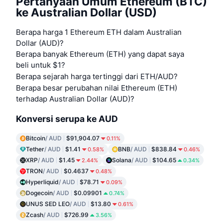
Pertanyaan Umum Ethereum (BTC)
ke Australian Dollar (USD)
Berapa harga 1 Ethereum ETH dalam Australian
Dollar (AUD)?
Berapa banyak Ethereum (ETH) yang dapat saya
beli untuk $1?
Berapa sejarah harga tertinggi dari ETH/AUD?
Berapa besar perubahan nilai Ethereum (ETH)
terhadap Australian Dollar (AUD)?
Konversi serupa ke AUD
Bitcoin
/ AUD
$91,904.07
0.11%
Tether
/ AUD
$1.41
BNB
/ AUD
$838.84
0.58%
0.46%
XRP
/ AUD
$1.45
Solana
/ AUD
$104.65
2.44%
0.34%
TRON
/ AUD
$0.4637
0.48%
Hyperliquid
/ AUD
$78.71
0.09%
Dogecoin
/ AUD
$0.09901
0.74%
UNUS SED LEO
/ AUD
$13.80
0.61%
Zcash
/ AUD
$726.99
3.56%