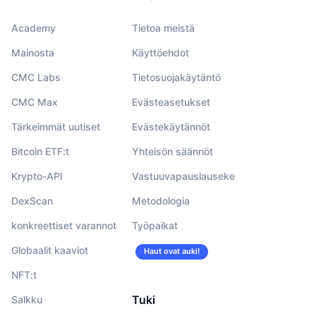
Academy
Tietoa meistä
Mainosta
Käyttöehdot
CMC Labs
Tietosuojakäytäntö
CMC Max
Evästeasetukset
Tärkeimmät uutiset
Evästekäytännöt
Bitcoin ETF:t
Yhteisön säännöt
Krypto-API
Vastuuvapauslauseke
DexScan
Metodologia
konkreettiset varannot
Työpaikat
Globaalit kaaviot
Haut ovat auki!
NFT:t
Tuki
Salkku