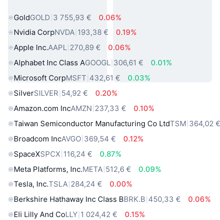
omaisuuserät
Gold
GOLD
3 755,93 €
0.06%
Nvidia Corp
NVDA
193,38 €
0.19%
Apple Inc.
AAPL
270,89 €
0.06%
Alphabet Inc Class A
GOOGL
306,61 €
0.01%
Microsoft Corp
MSFT
432,61 €
0.03%
Silver
SILVER
54,92 €
0.20%
Amazon.com Inc
AMZN
237,33 €
0.10%
Taiwan Semiconductor Manufacturing Co Ltd
TSM
364,02 
Broadcom Inc
AVGO
369,54 €
0.12%
SpaceX
SPCX
116,24 €
0.87%
Meta Platforms, Inc.
META
512,6 €
0.09%
Tesla, Inc.
TSLA
284,24 €
0.00%
Berkshire Hathaway Inc Class B
BRK.B
450,33 €
0.06%
Eli Lilly And Co
LLY
1 024,42 €
0.15%