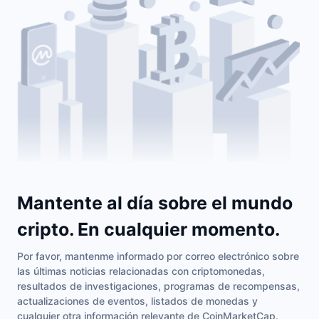
Próximas ventas
Tasas de financiación
Aprende y Gana
Calendarios
Calendario de ICO
Calendario de eventos
Mantente al día sobre el mundo
cripto. En cualquier momento.
Por favor, mantenme informado por correo electrónico sobre
las últimas noticias relacionadas con criptomonedas,
resultados de investigaciones, programas de recompensas,
actualizaciones de eventos, listados de monedas y
cualquier otra información relevante de CoinMarketCap.