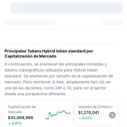
Criptomonedas
Paneles
Criptomonedas
DexScan
Mercados
Ranking
Principales Tokens Hybrid token standard por
Capitalización de Mercado
Señales
Exchanges
Categorías
New
Visión general del mercado
A continuación, se enumeran las principales monedas y
tokens criptográficos utilizados para Hybrid token
Más populares
Comunidad
Imágenes antiguas
Mercado Spot
Exchanges centralizados
standard. Se enumeran por tamaño de la capitalización de
mercado. Para reordenar la lista, simplemente haz clic en
Nuevo
Feeds
API
Desbloqueos de tokens
una de las opciones, como 24h o 7d, para ver el sector
Núm. de criptomonedas
Spot
desde una perspectiva diferente.
Ganadores
Temas
Rendimientos
Productos
Tesorerías de Bitcoin
Derivados
API
Capitalización de
Volumen de Comercio
mercado
$1,270,041
Explorador de memes
Directos
Activos del mundo real
Tesorerías de BNB
Productos
Cripto API
$45,669,986
6.21%
Exchanges descentralizados
2.41%