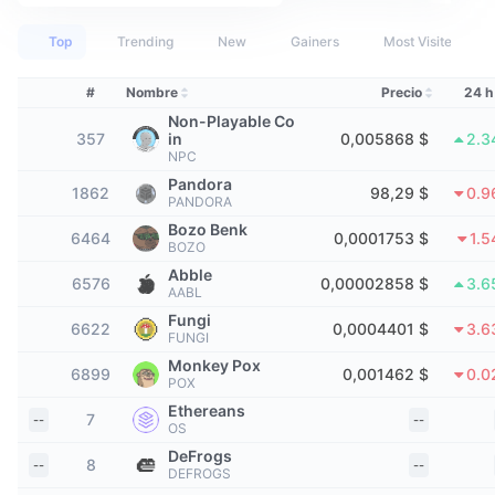
Mejores Traders
Artículos
Entradas/salidas de exchanges
API de DEX
Calculadora
Tablas de clasificación
Spot
Top
Trending
New
Gainers
Most Visited
Sentimiento
Empresa
Newsletter
Indicadores
Tendencias
Derivados
#
Nombre
Precio
24 h
Precios
CMC Launch
Non-Playable Co
Próximos
Índice de Miedo y Codicia.
357
in
0,005868 $
2.3
NPC
Recursos
CMC Labs
Añadidos recientemente
Índice de temporada de Altcoins
Pandora
1862
98,29 $
0.9
PANDORA
CMC Max
Bozo Benk
Ganadores y perdedores
Indicadores del ciclo de mercado
6464
0,0001753 $
1.
BOZO
Documentación
Abble
Noticias destacadas
6576
0,00002858 $
3.6
Más visitados
Dominio de Bitcoin
AABL
Preguntas más frecuentes
Fungi
6622
0,0004401 $
3.6
Bot de Telegram
Sentimiento de la comunidad
FUNGI
Índice CoinMarketCap 20
Monkey Pox
Integraciones de IA
6899
0,001462 $
0.0
Anunciar
POX
Clasificación de cadenas
Índice CoinMarketCap 100
Ethereans
7
--
--
Hub de Agentes de CMC
OS
DeFrogs
Mercados de predicción
Flujos de ETF
Widgets del sitio
8
--
--
DEFROGS
Mercado de Habilidades