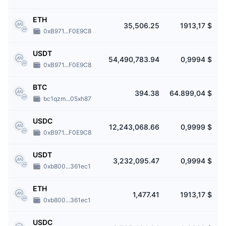
¿Es posible utilizar el apalancamiento o el
ETH
comercio de márgenes en Deepcoin?
35,506.25
1913,17 $
0xB971...F0E9C8
La criptobolsa admite operaciones con margen, con un apalancamiento de
hasta 125x.
USDT
54,490,783.94
0,9994 $
0xB971...F0E9C8
BTC
394.38
64.899,04 $
2
bc1qzm...05xh87
USDC
12,243,068.66
0,9999 $
0xB971...F0E9C8
USDT
3,232,095.47
0,9994 $
0xb800...361ec1
ETH
1,477.41
1913,17 $
0xb800...361ec1
USDC