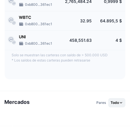
2,765,484.24
0,9999 $
0xb800...361ec1
WBTC
32.95
64.895,5 $
0xb800...361ec1
UNI
458,551.63
4 $
0xb800...361ec1
Solo se muestran las carteras con saldo de > 500.000 USD
*
Los saldos de estas carteras pueden retrasarse
Mercados
Pares
Todo