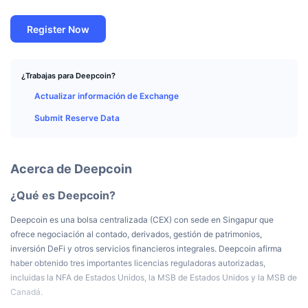
Mejores Traders
Artículos
Entradas/salidas de exchanges
API de DEX
Calculadora
Tablas de clasificación
Spot
Register Now
Sentimiento
Empresa
Newsletter
Indicadores
Tendencias
Derivados
Precios
CMC Launch
¿Trabajas para Deepcoin?
Próximos
Índice de Miedo y Codicia.
Actualizar información de Exchange
Recursos
CMC Labs
Añadidos recientemente
Índice de temporada de Altcoins
Submit Reserve Data
CMC Max
Ganadores y perdedores
Indicadores del ciclo de mercado
Documentación
Acerca de Deepcoin
Noticias destacadas
Más visitados
Dominio de Bitcoin
Preguntas más frecuentes
¿Qué es Deepcoin?
Bot de Telegram
Sentimiento de la comunidad
Índice CoinMarketCap 20
Deepcoin es una bolsa centralizada (CEX) con sede en Singapur que
Integraciones de IA
ofrece negociación al contado, derivados, gestión de patrimonios,
Anunciar
Clasificación de cadenas
Índice CoinMarketCap 100
inversión DeFi y otros servicios financieros integrales. Deepcoin afirma
haber obtenido tres importantes licencias reguladoras autorizadas,
Hub de Agentes de CMC
incluidas la NFA de Estados Unidos, la MSB de Estados Unidos y la MSB de
Mercados de predicción
Flujos de ETF
Widgets del sitio
Canadá.
Mercado de Habilidades