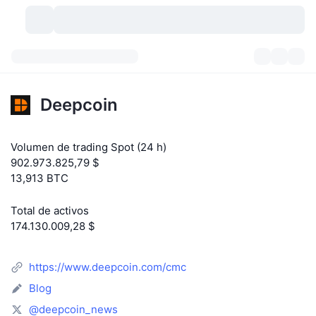
Criptomonedas
Paneles
Criptomonedas
Deepcoin
DexScan
Mercados
Ranking
Volumen de trading Spot (24 h)
Señales
Exchanges
Categorías
New
Visión general del mercado
902.973.825,79 $
13,913 BTC
Más populares
Comunidad
Imágenes antiguas
Mercado Spot
Exchanges centralizados
Total de activos
Nuevo
Feeds
API
Desbloqueos de tokens
Núm. de criptomonedas
Spot
174.130.009,28 $
Ganadores
Temas
Rendimientos
Productos
Tesorerías de Bitcoin
Derivados
API
https://www.deepcoin.com/cmc
Explorador de memes
Directos
Activos del mundo real
Tesorerías de BNB
Blog
Productos
Cripto API
Exchanges descentralizados
@deepcoin_news