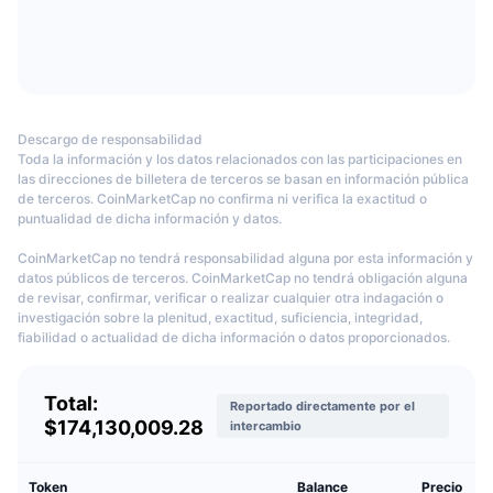
Próximas ventas
Países restringidos por Deepcoin
Tasas de financiación
Aprende y Gana
Según Deepcoin, los residentes de Hong Kong (China), Cuba, Irán, Corea
del Norte, Crimea, Sudán, Malasia, Siria, Estados Unidos, Puerto Rico,
Calendarios
Samoa Americana, Guam, Islas Marianas del Norte o cualquier otra
jurisdicción en la que los servicios ofrecidos por la bolsa estén restringidos
Descargo de responsabilidad
Calendario de ICO
Toda la información y los datos relacionados con las participaciones en
no pueden utilizar la plataforma.
las direcciones de billetera de terceros se basan en información pública
de terceros. CoinMarketCap no confirma ni verifica la exactitud o
¿Qué monedas se admiten en Deepcoin?
Calendario de eventos
puntualidad de dicha información y datos.
La plataforma tiene 216 pares activos, incluidos los más populares, como
CoinMarketCap no tendrá responsabilidad alguna por esta información y
BTC/USDT, ETH/USDT, XRP/USDT, ETH/USD y LTC/USDT. También
datos públicos de terceros. CoinMarketCap no tendrá obligación alguna
admite monedas fiduciarias como USD, EUR y GBP.
de revisar, confirmar, verificar o realizar cualquier otra indagación o
investigación sobre la plenitud, exactitud, suficiencia, integridad,
¿A cuánto ascienden las comisiones de
fiabilidad o actualidad de dicha información o datos proporcionados.
Deepcoin?
Total:
Deepcoin ofrece una comisión del 0.10 % tanto para takers como para
Reportado directamente por el
$174,130,009.28
intercambio
makers en su mercado de operaciones al contado. Sin embargo, a fecha de
septiembre de 2022, todas las operaciones de spot en Deepcoin Exchange
eran gratuitas.
Token
Balance
Precio