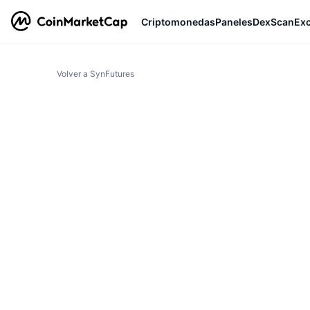
Criptomonedas
Paneles
DexScan
Ex
Volver a SynFutures