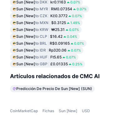
Sun [New]
to DKK
kr0.1163
0.07%
Sun [New]
to MYR
RM0.07354
0.07%
Sun [New]
to CZK
Kč0.3772
0.07%
Sun [New]
to MXN
$0.3125
1.49%
Sun [New]
to KRW
₩25.31
0.07%
Sun [New]
to CLP
$16.42
0.04%
Sun [New]
to BRL
R$0.09165
0.07%
Sun [New]
to IDR
Rp320.06
0.07%
Sun [New]
to HUF
Ft5.65
0.07%
Sun [New]
to GBP
£0.01335
0.25%
Artículos relacionados de CMC AI
Predicción De Precio De Sun [New] (SUN)
CoinMarketCap
Fichas
Sun [New]
USD