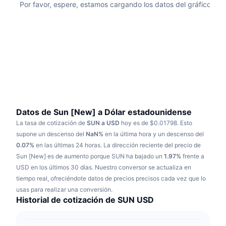
Por favor, espere, estamos cargando los datos del gráfico
Tendencias
ETF de criptomonedas
Aprender
CMC MCP
Nuevo
ETF de Bitcoin
x402
Noticias
Cripto
ETF de Ethereum
Academia
Política
Análisis técnico
Investigación
Deportes
Datos de Sun [New] a Dólar estadounidense
RSI
Vídeos
La tasa de cotización de
SUN a USD
hoy es de $0.01798.
Esto
Finanzas
supone un descenso del
NaN%
en la última hora y un descenso del
MACD
Glosario
0.07%
en las últimas 24 horas.
La dirección reciente del precio de
Tecnología
Sun [New] es de aumento porque SUN ha bajado un
1.97%
frente a
Derivados
USD en los últimos 30 días.
Nuestro conversor se actualiza en
Campañas
tiempo real, ofreciéndote datos de precios precisos cada vez que lo
NFT
usas para realizar una conversión.
Vista general
Airdrops
Historial de cotización de SUN USD
Estadísticas generales de NFT
Liquidaciones
Recompensas de diamante