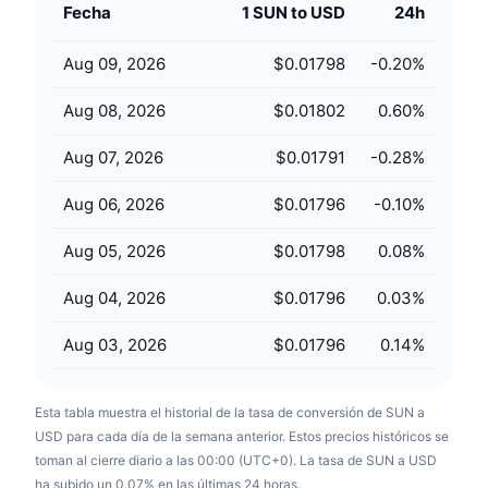
Fecha
1 SUN to USD
24h
Próximas ventas
Tasas de financiación
Aprende y Gana
Aug 09, 2026
$0.01798
-0.20
%
Calendarios
Aug 08, 2026
$0.01802
0.60
%
Calendario de ICO
Aug 07, 2026
$0.01791
-0.28
%
Aug 06, 2026
$0.01796
-0.10
%
Calendario de eventos
Aug 05, 2026
$0.01798
0.08
%
Aug 04, 2026
$0.01796
0.03
%
Aug 03, 2026
$0.01796
0.14
%
Esta tabla muestra el historial de la tasa de conversión de SUN a
USD para cada día de la semana anterior. Estos precios históricos se
toman al cierre diario a las 00:00 (UTC+0). La tasa de SUN a USD
ha subido un 0.07% en las últimas 24 horas.