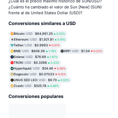
¿Cuál es el precio máximo histórico de SUN/USD?
¿Cuánto ha cambiado el valor de Sun [New] (SUN)
frente al de United States Dollar (USD)?
Conversiones similares a USD
Bitcoin
/ USD
$64,991.35
0.03%
Ethereum
/ USD
$1,921.81
0.19%
Tether
/ USD
$0.9993
0.01%
BNB
/ USD
$606.39
XRP
/ USD
$1.04
1.78%
0.22%
Solana
/ USD
$76.69
1.67%
TRON
/ USD
$0.3298
0.33%
Hyperliquid
/ USD
$54.46
0.06%
Dogecoin
/ USD
$0.07033
0.15%
UNUS SED LEO
/ USD
$9.70
0.02%
Zcash
/ USD
$525.78
4.89%
Conversiones populares