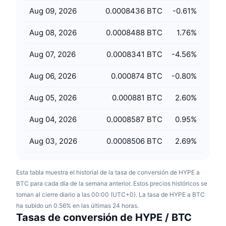
Próximas ventas
Aug 09, 2026
0.0008436 BTC
-0.61
%
Tasas de financiación
Aprende y Gana
Aug 08, 2026
0.0008488 BTC
1.76
%
Calendarios
Aug 07, 2026
0.0008341 BTC
-4.56
%
Calendario de ICO
Aug 06, 2026
0.000874 BTC
-0.80
%
Calendario de eventos
Aug 05, 2026
0.000881 BTC
2.60
%
Aug 04, 2026
0.0008587 BTC
0.95
%
Aug 03, 2026
0.0008506 BTC
2.69
%
Esta tabla muestra el historial de la tasa de conversión de HYPE a
BTC para cada día de la semana anterior. Estos precios históricos se
toman al cierre diario a las 00:00 (UTC+0). La tasa de HYPE a BTC
ha subido un 0.56% en las últimas 24 horas.
Tasas de conversión de HYPE / BTC