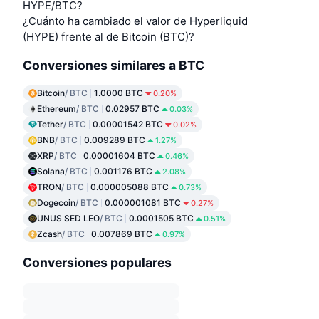
HYPE/BTC?
¿Cuánto ha cambiado el valor de Hyperliquid
(HYPE) frente al de Bitcoin (BTC)?
Conversiones similares a BTC
Bitcoin
/ BTC
1.0000 BTC
0.20%
Ethereum
/ BTC
0.02957 BTC
0.03%
Tether
/ BTC
0.00001542 BTC
0.02%
BNB
/ BTC
0.009289 BTC
1.27%
XRP
/ BTC
0.00001604 BTC
0.46%
Solana
/ BTC
0.001176 BTC
2.08%
TRON
/ BTC
0.000005088 BTC
0.73%
Dogecoin
/ BTC
0.000001081 BTC
0.27%
UNUS SED LEO
/ BTC
0.0001505 BTC
0.51%
Zcash
/ BTC
0.007869 BTC
0.97%
Conversiones populares