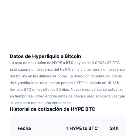
Tendencias
ETF de criptomonedas
Aprender
CMC MCP
Nuevo
ETF de Bitcoin
x402
Noticias
Cripto
ETF de Ethereum
Academia
Política
Análisis técnico
Investigación
Datos de Hyperliquid a Bitcoin
La tasa de cotización de
HYPE a BTC
hoy es de 0.0008437 BTC.
Deportes
RSI
Vídeos
Esto supone un descenso del
NaN%
en la última hora y un descenso
del
0.56%
en las últimas 24 horas.
La dirección reciente del precio
Finanzas
MACD
de Hyperliquid es de aumento porque HYPE ha bajado un
Glosario
19.31%
frente a BTC en los últimos 30 días.
Nuestro conversor se actualiza
Tecnología
en tiempo real, ofreciéndote datos de precios precisos cada vez que
Derivados
Campañas
lo usas para realizar una conversión.
Historial de cotización de HYPE BTC
NFT
Vista general
Airdrops
Estadísticas generales de NFT
Fecha
1 HYPE to BTC
24h
Liquidaciones
Recompensas de diamante