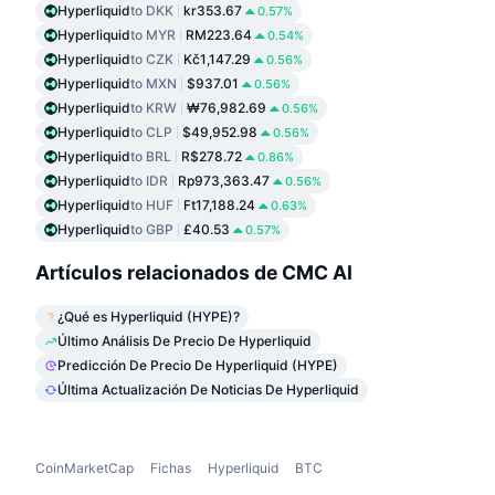
Hyperliquid
to DKK
kr353.67
0.57%
Hyperliquid
to MYR
RM223.64
0.54%
Hyperliquid
to CZK
Kč1,147.29
0.56%
Hyperliquid
to MXN
$937.01
0.56%
Hyperliquid
to KRW
₩76,982.69
0.56%
Hyperliquid
to CLP
$49,952.98
0.56%
Hyperliquid
to BRL
R$278.72
0.86%
Hyperliquid
to IDR
Rp973,363.47
0.56%
Hyperliquid
to HUF
Ft17,188.24
0.63%
Hyperliquid
to GBP
£40.53
0.57%
Artículos relacionados de CMC AI
¿Qué es Hyperliquid (HYPE)?
Último Análisis De Precio De Hyperliquid
Predicción De Precio De Hyperliquid (HYPE)
Última Actualización De Noticias De Hyperliquid
CoinMarketCap
Fichas
Hyperliquid
BTC