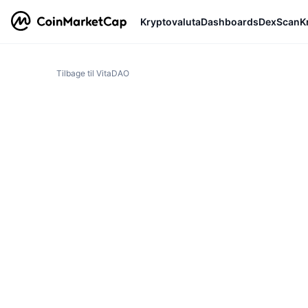
Kryptovaluta
Dashboards
DexScan
K
Tilbage til VitaDAO