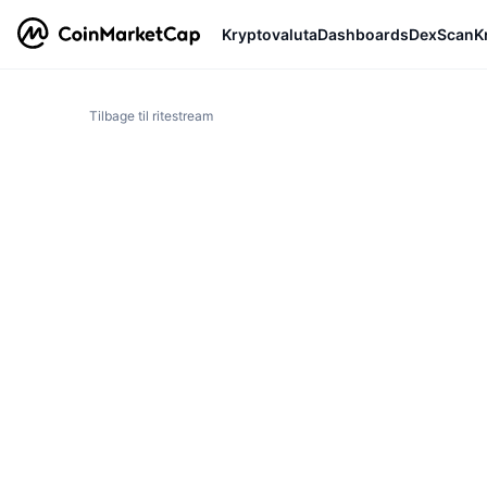
Kryptovaluta
Dashboards
DexScan
K
Tilbage til ritestream