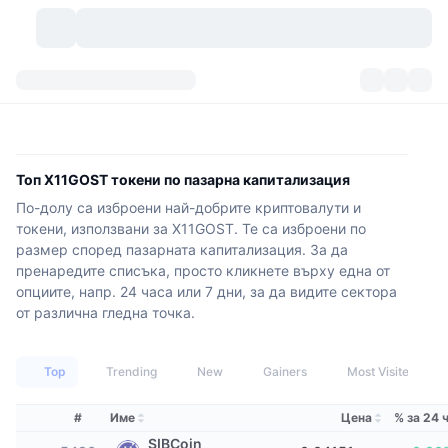
Криптовалути
Табла за управление
Криптовалути
DexScan
Пазари
Класиране
Топ X11GOST токени по пазарна капитализация
По-долу са изброени най-добрите криптовалути и
Сигнали
Борси
Категории
New
Преглед на пазара
токени, използвани за X11GOST. Те са изброени по
размер според пазарната капитализация. За да
Популярни
Community
Исторически моментни снимки
Спот пазар
Централизирани борси
пренаредите списъка, просто кликнете върху една от
опциите, напр. 24 часа или 7 дни, за да видите сектора
Нов
Фийдове
API
Отключвания на токени
Брой криптовалути
Спот
от различна гледна точка.
Печеливши
Теми
Продукти за доходност
Продукти
Биткойн хазни
Деривати
API
Top
Trending
New
Gainers
Most Visited
Мем експолорър
Сесии на живо
Активи от реалния свят
БНБ хазни
Продукти
Крипто API
#
Име
Цена
% за 24 
Децентрализирани борси
SIBCoin