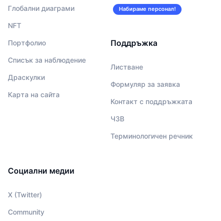
Глобални диаграми
Набираме персонал!
NFT
Поддръжка
Портфолио
Списък за наблюдение
Листване
Драскулки
Формуляр за заявка
Карта на сайта
Контакт с поддръжката
ЧЗВ
Терминологичен речник
Социални медии
X (Twitter)
Community