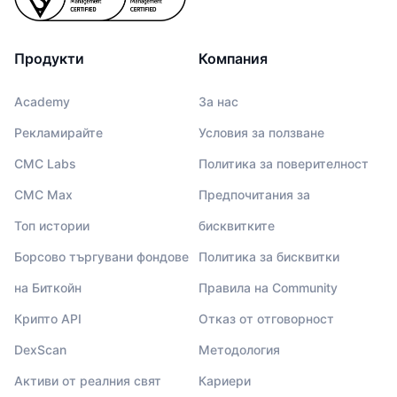
Предстоящи продажби
Проценти на финансиране
Научете и спечелете
Продукти
Компания
Календари
Academy
За нас
ICO календар
Рекламирайте
Условия за ползване
CMC Labs
Политика за поверителност
Календар на събитията
CMC Max
Предпочитания за
Топ истории
бисквитките
Борсово търгувани фондове
Политика за бисквитки
на Биткойн
Правила на Community
Крипто API
Отказ от отговорност
DexScan
Методология
Активи от реалния свят
Кариери