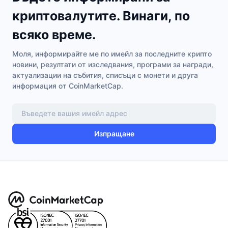
Набиращи популярност
Крипто ETF-и
криптовалутите. Винаги, по
Научете повече
CMC MCP
всяко време.
Ново
Борсово търгувани фондове на Биткойн
x402
Новини
Моля, информирайте ме по имейл за последните крипто
Крипто
Борсово търгувани фондове на Етериум
новини, резултати от изследвания, програми за награди,
Academy
актуализации на събития, списъци с монети и друга
Политика
информация от CoinMarketCap.
Технически анализ
Изследвания
Спорт
RSI
Видеоклипове
Финанси
Изпращане
MACD
Терминологичен речник
Технологии
Деривати
Кампании
NFT
Преглед
Airdrop събития
Обща NFT статистика
Ликвидации
Диамантени награди