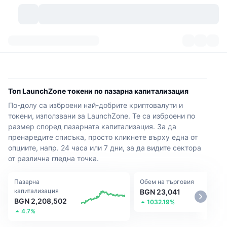
Криптовалути
Табла за управление
Криптовалути
DexScan
Пазари
Класиране
Топ LaunchZone токени по пазарна капитализация
По-долу са изброени най-добрите криптовалути и
Сигнали
Борси
Категории
New
Преглед на пазара
токени, използвани за LaunchZone. Те са изброени по
размер според пазарната капитализация. За да
Популярни
Community
Исторически моментни снимки
Спот пазар
Централизирани борси
пренаредите списъка, просто кликнете върху една от
опциите, напр. 24 часа или 7 дни, за да видите сектора
Нов
Фийдове
API
Отключвания на токени
Брой криптовалути
Спот
от различна гледна точка.
Печеливши
Теми
Продукти за доходност
Продукти
Биткойн хазни
Пазарна
Деривати
Обем на търговия
API
капитализация
BGN 23,041
BGN 2,208,502
1032.19%
Мем експолорър
Сесии на живо
Активи от реалния свят
БНБ хазни
Продукти
Крипто API
4.7%
Децентрализирани борси