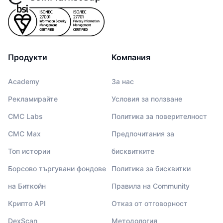
Продукти
Компания
Academy
За нас
Рекламирайте
Условия за ползване
CMC Labs
Политика за поверителност
CMC Max
Предпочитания за
Топ истории
бисквитките
Борсово търгувани фондове
Политика за бисквитки
на Биткойн
Правила на Community
Крипто API
Отказ от отговорност
DexScan
Методология