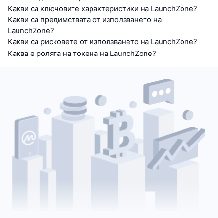
Предстоящи продажби
Какви са ключовите характеристики на LaunchZone?
Проценти на финансиране
Научете и спечелете
Какви са предимствата от използването на
LaunchZone?
Какви са рисковете от използването на LaunchZone?
Календари
Каква е ролята на токена на LaunchZone?
ICO календар
Календар на събитията