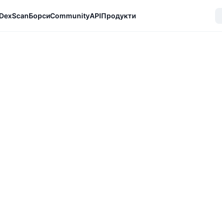
DexScan
Борси
Community
API
Продукти