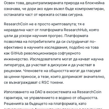
Освен това, децентрализираната природа на блокчейна
означава, че дори ако един възел бъде компрометиран,
останалата част от мрежата остава сигурна.
ResearchCoin не е просто криптовалута; тя е
неразделна част от платформата ResearchHub, която
цели да ускори научния прогрес. Платформата
позволява на потребителите да си сътрудничат по-
ефективно в научните изследвания, подобно на това
как GitHub революционизира софтуерното
инженерство. Изследователите могат да качват научна
литература, да участват в дискусии и да участват в
рецензии. Членовете на общността могат да гласуват
за ценни приноси, а тези, които допринасят значително,
се възнаграждават с RSC токени.
Използването на DAO в екосистемата на ResearchCoin
гарантира, че управлението е водено от общността.
Решенията за бъдещето на платформата, като