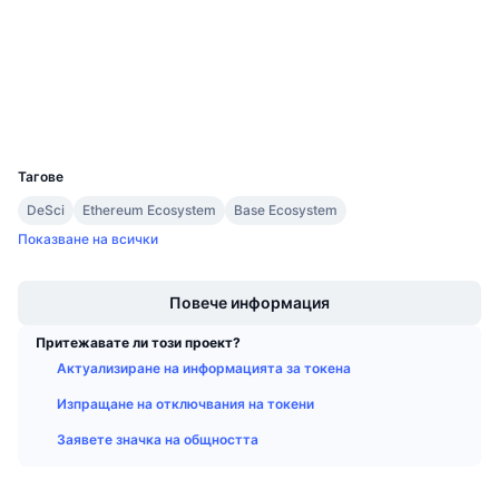
Предстоящи продажби
etherscan.io
Проценти на финансиране
Експлоръри
Научете и спечелете
Портфейли
Календари
UCID
27054
ICO календар
Тагове
DeSci
Ethereum Ecosystem
Base Ecosystem
Календар на събитията
Показване на всички
Boost
Повече информация
Притежавате ли този проект?
Актуализиране на информацията за токена
Изпращане на отключвания на токени
Заявете значка на общността