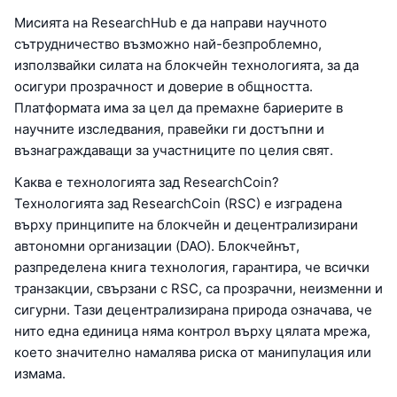
Мисията на ResearchHub е да направи научното
сътрудничество възможно най-безпроблемно,
използвайки силата на блокчейн технологията, за да
осигури прозрачност и доверие в общността.
Платформата има за цел да премахне бариерите в
научните изследвания, правейки ги достъпни и
възнаграждаващи за участниците по целия свят.
Каква е технологията зад ResearchCoin?
Технологията зад ResearchCoin (RSC) е изградена
върху принципите на блокчейн и децентрализирани
автономни организации (DAO). Блокчейнът,
разпределена книга технология, гарантира, че всички
транзакции, свързани с RSC, са прозрачни, неизменни и
сигурни. Тази децентрализирана природа означава, че
нито една единица няма контрол върху цялата мрежа,
което значително намалява риска от манипулация или
измама.