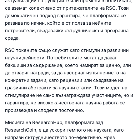
актуализации на функциите или промени в политиката,
се вземат колективно от притежателите на RSC. Този
демократичен подход гарантира, че платформата се
развива по начин, който е от полза за нейните
потребители, създавайки сътрудническа и прозрачна
среда.
RSC токените също служат като стимули за различни
научни дейности. Потребителите могат да дават
бакшиши за съдържание, което намират за ценно, или
да отварят награди, за да насърчат изпълнението на
конкретни задачи, като рецензии или създаване на
графични абстракти за научни статии. Този модел на
стимулиране не само възнаграждава участниците, но и
гарантира, че висококачествената научна работа се
произвежда и споделя постоянно.
Мисията на ResearchHub, платформата зад
ResearchCoin, е да ускори темпото на науката, като
направи сътрудничеството по-ефективно. Чрез