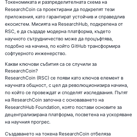
Токеномиката и разпределителната схема на
ResearchCoin са проектирани да подкрепят тези
приложения, като гарантират устойчив и справедлив
екосистем. Мисията на ResearchHub, подкрепена от
RSC, е да създаде модерна платформа, където
научното сътрудничество може да процъфтява,
подобно на начина, по който GitHub трансформира
софтуерното инженерство.
Какви ключови събития са се случили за
ResearchCoin?
ResearchCoin (RSC) се появи като ключов елемент в
научната общност, с цел да революционизира начина,
по който се провеждат и споделят изследвания. Пътят
на ResearchCoin започна с основаването на
ResearchHub Foundation, която постави основите за
децентрализирана платформа, посветена на ускоряване
на научния прогрес.
Създаването на токена ResearchCoin отбеляза