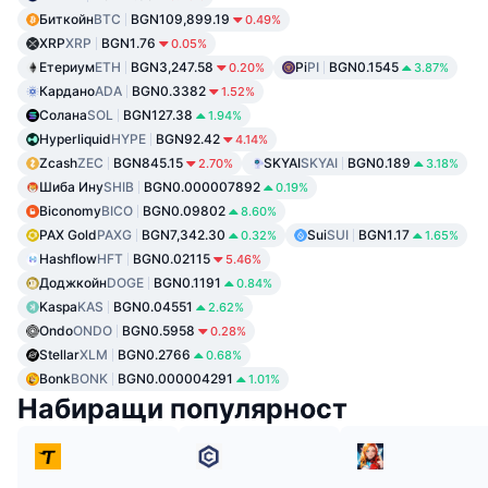
Биткойн
BTC
BGN109,899.19
0.49%
XRP
XRP
BGN1.76
0.05%
Етериум
ETH
BGN3,247.58
Pi
PI
BGN0.1545
0.20%
3.87%
Кардано
ADA
BGN0.3382
1.52%
Солана
SOL
BGN127.38
1.94%
Hyperliquid
HYPE
BGN92.42
4.14%
Zcash
ZEC
BGN845.15
SKYAI
SKYAI
BGN0.189
2.70%
3.18%
Шиба Ину
SHIB
BGN0.000007892
0.19%
Biconomy
BICO
BGN0.09802
8.60%
PAX Gold
PAXG
BGN7,342.30
Sui
SUI
BGN1.17
0.32%
1.65%
Hashflow
HFT
BGN0.02115
5.46%
Доджкойн
DOGE
BGN0.1191
0.84%
Kaspa
KAS
BGN0.04551
2.62%
Ondo
ONDO
BGN0.5958
0.28%
Stellar
XLM
BGN0.2766
0.68%
Bonk
BONK
BGN0.000004291
1.01%
Набиращи популярност