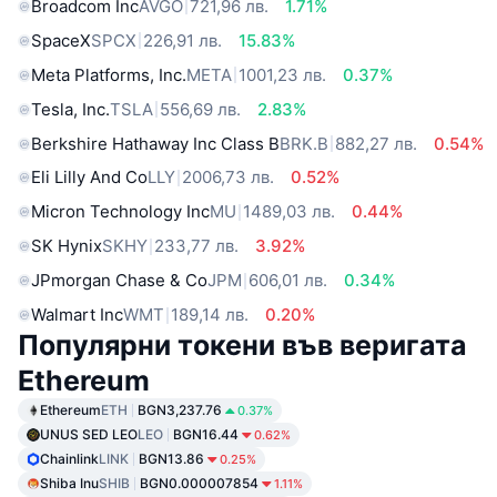
Broadcom Inc
AVGO
721,96 лв.
1.71%
SpaceX
SPCX
226,91 лв.
15.83%
Meta Platforms, Inc.
META
1001,23 лв.
0.37%
Tesla, Inc.
TSLA
556,69 лв.
2.83%
Berkshire Hathaway Inc Class B
BRK.B
882,27 лв.
0.54%
Eli Lilly And Co
LLY
2006,73 лв.
0.52%
Micron Technology Inc
MU
1489,03 лв.
0.44%
SK Hynix
SKHY
233,77 лв.
3.92%
JPmorgan Chase & Co
JPM
606,01 лв.
0.34%
Walmart Inc
WMT
189,14 лв.
0.20%
Популярни токени във веригата
Ethereum
Ethereum
ETH
BGN3,237.76
0.37%
UNUS SED LEO
LEO
BGN16.44
0.62%
Chainlink
LINK
BGN13.86
0.25%
Shiba Inu
SHIB
BGN0.000007854
1.11%