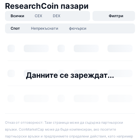
ResearchCoin пазари
Всички
CEX
DEX
Филтри
Спот
Непрекъснати
фючърси
Данните се зареждат...
Отказ от отговорност: Тази страница може да съдържа партньорски
връзки. CoinMarketCap може да бъде компенсиран, ако посетите
партньорски връзки и предприемете определени действия, като например