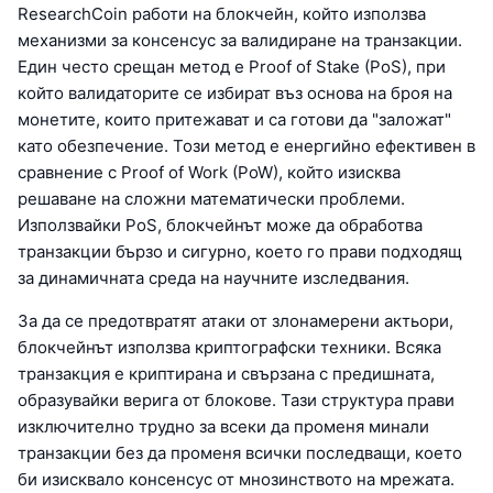
ResearchCoin работи на блокчейн, който използва
механизми за консенсус за валидиране на транзакции.
Един често срещан метод е Proof of Stake (PoS), при
който валидаторите се избират въз основа на броя на
монетите, които притежават и са готови да "заложат"
като обезпечение. Този метод е енергийно ефективен в
сравнение с Proof of Work (PoW), който изисква
решаване на сложни математически проблеми.
Използвайки PoS, блокчейнът може да обработва
транзакции бързо и сигурно, което го прави подходящ
за динамичната среда на научните изследвания.
За да се предотвратят атаки от злонамерени актьори,
блокчейнът използва криптографски техники. Всяка
транзакция е криптирана и свързана с предишната,
образувайки верига от блокове. Тази структура прави
изключително трудно за всеки да променя минали
транзакции без да променя всички последващи, което
би изисквало консенсус от мнозинството на мрежата.