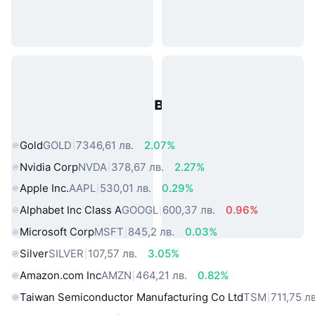
Популярни активи от реалния
свят
Gold
GOLD
7346,61 лв.
2.07%
Nvidia Corp
NVDA
378,67 лв.
2.27%
Apple Inc.
AAPL
530,01 лв.
0.29%
Alphabet Inc Class A
GOOGL
600,37 лв.
0.96%
Microsoft Corp
MSFT
845,2 лв.
0.03%
Silver
SILVER
107,57 лв.
3.05%
Amazon.com Inc
AMZN
464,21 лв.
0.82%
Taiwan Semiconductor Manufacturing Co Ltd
TSM
711,75 лв