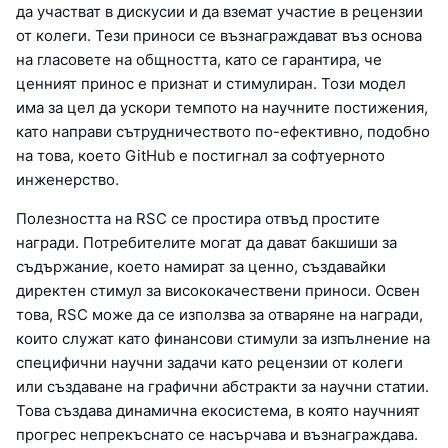
да участват в дискусии и да вземат участие в рецензии
от колеги. Тези приноси се възнаграждават въз основа
на гласовете на общността, като се гарантира, че
ценният принос е признат и стимулиран. Този модел
има за цел да ускори темпото на научните постижения,
като направи сътрудничеството по-ефективно, подобно
на това, което GitHub е постигнал за софтуерното
инженерство.
Полезността на RSC се простира отвъд простите
награди. Потребителите могат да дават бакшиши за
съдържание, което намират за ценно, създавайки
директен стимул за висококачествени приноси. Освен
това, RSC може да се използва за отваряне на награди,
които служат като финансови стимули за изпълнение на
специфични научни задачи като рецензии от колеги
или създаване на графични абстракти за научни статии.
Това създава динамична екосистема, в която научният
прогрес непрекъснато се насърчава и възнаграждава.