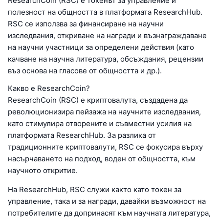
ResearchCoin (RSC) е токенът за управление и
полезност на общността в платформата ResearchHub.
RSC се използва за финансиране на научни
изследвания, откриване на награди и възнаграждаване
на научни участници за определени действия (като
качване на научна литература, обсъждания, рецензии
въз основа на гласове от общността и др.).
Какво е ResearchCoin?
ResearchCoin (RSC) е криптовалута, създадена да
революционизира пейзажа на научните изследвания,
като стимулира отворените и съвместни усилия на
платформата ResearchHub. За разлика от
традиционните криптовалути, RSC се фокусира върху
насърчаването на подход, воден от общността, към
научното откритие.
На ResearchHub, RSC служи както като токен за
управление, така и за награди, давайки възможност на
потребителите да допринасят към научната литература,