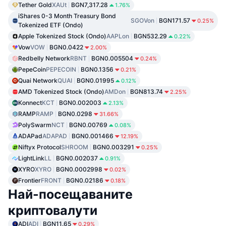
Tether Gold
XAUt
BGN7,317.28
1.76%
iShares 0-3 Month Treasury Bond
SGOVon
BGN171.57
0.25%
Tokenized ETF (Ondo)
Apple Tokenized Stock (Ondo)
AAPLon
BGN532.29
0.22%
Vow
VOW
BGN0.0422
2.00%
Redbelly Network
RBNT
BGN0.005504
0.24%
PepeCoin
PEPECOIN
BGN0.1356
0.21%
Quai Network
QUAI
BGN0.01995
0.12%
AMD Tokenized Stock (Ondo)
AMDon
BGN813.74
2.25%
Konnect
KCT
BGN0.002003
2.13%
RAMP
RAMP
BGN0.0298
31.66%
PolySwarm
NCT
BGN0.00769
0.08%
ADAPad
ADAPAD
BGN0.001466
12.19%
Niftyx Protocol
SHROOM
BGN0.003291
0.25%
LightLink
LL
BGN0.002037
0.91%
XYRO
XYRO
BGN0.0002998
0.02%
Frontier
FRONT
BGN0.02186
0.18%
Най-посещаваните
криптовалути
ADI
ADI
BGN11.65
0.29%