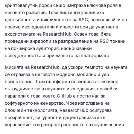
криптовалутни борси също изиграха ключова роля в
неговото развитие. Тези листинги увеличиха
достъпността и ликвидността на RSC, позволявайки на
повече изследователи и инвеститори да участват в
екосистемата на ResearchHub. Освен това, бяха
проведени аирдропи за разпределение на RSC токени
на по-широка аудитория, насърчавайки
осведомеността и приемането на платформата.
Мисията на ResearchHub, да ускори темпото на науката,
се отразява в неговото модерно мобилно и уеб
приложение. Тази платформа позволява ефективно
сътрудничество в научните изследвания, правейки
паралели с това, което GitHub е постигнал за
софтуерното инженерство. Чрез използване на
блокчейн технологията, ResearchHub осигурява
прозрачност, сигурност и децентрализация в
управлението и разпространението на научни знания.