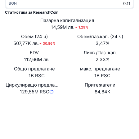
BGN
Набиращи популярност
Крипто ETF-и
Научете повече
CMC MCP
Статистика за ResearchCoin
Ново
Пазарна капитализация
Борсово търгувани фондове на Биткойн
x402
Новини
14,59M лв.
1.29%
Крипто
Борсово търгувани фондове на Етериум
Обем (24 ч)
Обем/паз.кап. (24 ч)
Academy
507,77K лв.
3,47%
30.86%
Политика
FDV
Ликв./Паз. кап.
Технически анализ
Изследвания
112,66M лв.
2.33%
Спорт
Общо предлагане
макс. предлагане
RSI
Видеоклипове
1B RSC
1B RSC
Финанси
MACD
Циркулиращо предлагане
Притежатели
Терминологичен речник
129,55M RSC
84,84K
Технологии
Уебсайт
Website
Whitepaper
Деривати
Кампании
Социални медии
NFT
Преглед
Airdrop събития
0xd101...07f571
Договори
Обща NFT статистика
Ликвидации
4.2
Диамантени награди
Рейтинг (CertiK)