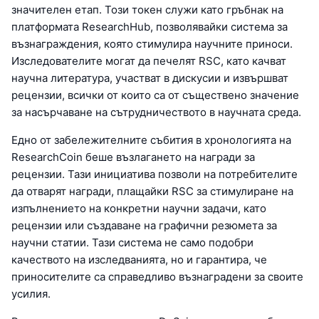
значителен етап. Този токен служи като гръбнак на
платформата ResearchHub, позволявайки система за
възнаграждения, която стимулира научните приноси.
Изследователите могат да печелят RSC, като качват
научна литература, участват в дискусии и извършват
рецензии, всички от които са от съществено значение
за насърчаване на сътрудничеството в научната среда.
Едно от забележителните събития в хронологията на
ResearchCoin беше възлагането на награди за
рецензии. Тази инициатива позволи на потребителите
да отварят награди, плащайки RSC за стимулиране на
изпълнението на конкретни научни задачи, като
рецензии или създаване на графични резюмета за
научни статии. Тази система не само подобри
качеството на изследванията, но и гарантира, че
приносителите са справедливо възнаградени за своите
усилия.