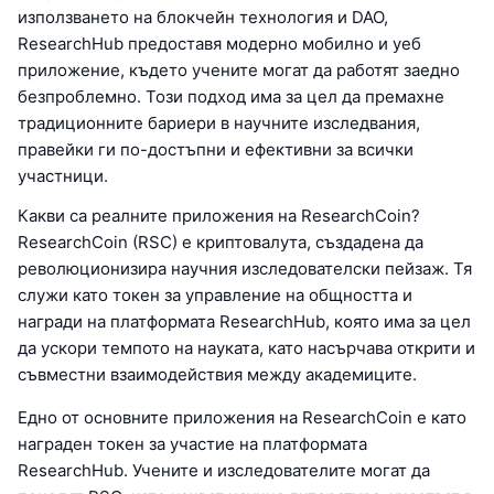
използването на блокчейн технология и DAO,
ResearchHub предоставя модерно мобилно и уеб
приложение, където учените могат да работят заедно
безпроблемно. Този подход има за цел да премахне
традиционните бариери в научните изследвания,
правейки ги по-достъпни и ефективни за всички
участници.
Какви са реалните приложения на ResearchCoin?
ResearchCoin (RSC) е криптовалута, създадена да
революционизира научния изследователски пейзаж. Тя
служи като токен за управление на общността и
награди на платформата ResearchHub, която има за цел
да ускори темпото на науката, като насърчава открити и
съвместни взаимодействия между академиците.
Едно от основните приложения на ResearchCoin е като
награден токен за участие на платформата
ResearchHub. Учените и изследователите могат да