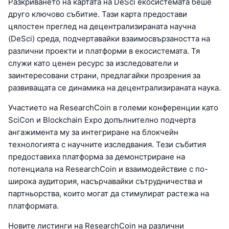
Разкриването на картата на DeSci екосистемата беше
друго ключово събитие. Тази карта предостави
цялостен преглед на децентрализираната научна
(DeSci) среда, подчертавайки взаимосвързаността на
различни проекти и платформи в екосистемата. Тя
служи като ценен ресурс за изследователи и
заинтересовани страни, предлагайки прозрения за
развиващата се динамика на децентрализираната наука.
Участието на ResearchCoin в големи конференции като
SciCon и Blockchain Expo допълнително подчерта
ангажимента му за интегриране на блокчейн
технологията с научните изследвания. Тези събития
предоставиха платформа за демонстриране на
потенциала на ResearchCoin и взаимодействие с по-
широка аудитория, насърчавайки сътрудничества и
партньорства, които могат да стимулират растежа на
платформата.
Новите листинги на ResearchCoin на различни