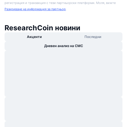
регистрация и транзакция с тези партньорски платформи. Моля, вижте
Разкриване на информация за партньор
.
ResearchCoin новини
Акценти
Последни
Дневен анализ на CMC