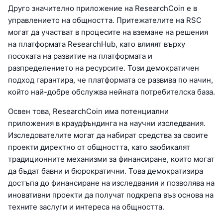
Друго значително приложение на ResearchCoin е в
управлението на общността. Притежателите на RSC
могат да участват в процесите на вземане на решения
на платформата ResearchHub, като влияят върху
посоката на развитие на платформата и
разпределението на ресурсите. Този демократичен
подход гарантира, че платформата се развива по начин,
който най-добре обслужва нейната потребителска база.
Освен това, ResearchCoin има потенциални
приложения в краудфъндинга на научни изследвания.
Изследователите могат да набират средства за своите
проекти директно от общността, като заобикалят
традиционните механизми за финансиране, които могат
да бъдат бавни и бюрократични. Това демократизира
достъпа до финансиране на изследвания и позволява на
иновативни проекти да получат подкрепа въз основа на
техните заслуги и интереса на общността.