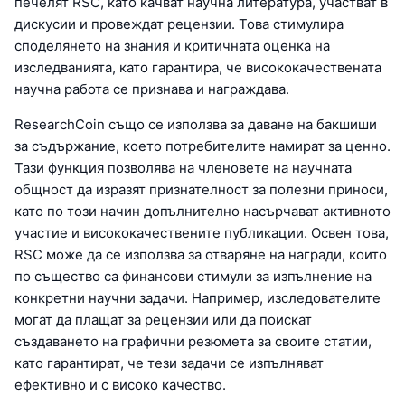
печелят RSC, като качват научна литература, участват в
дискусии и провеждат рецензии. Това стимулира
споделянето на знания и критичната оценка на
изследванията, като гарантира, че висококачествената
научна работа се признава и награждава.
ResearchCoin също се използва за даване на бакшиши
за съдържание, което потребителите намират за ценно.
Тази функция позволява на членовете на научната
общност да изразят признателност за полезни приноси,
като по този начин допълнително насърчават активното
участие и висококачествените публикации. Освен това,
RSC може да се използва за отваряне на награди, които
по същество са финансови стимули за изпълнение на
конкретни научни задачи. Например, изследователите
могат да плащат за рецензии или да поискат
създаването на графични резюмета за своите статии,
като гарантират, че тези задачи се изпълняват
ефективно и с високо качество.