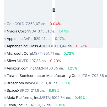
Популярни активи от реалния
свят
Gold
GOLD
7353,07 лв.
0.04%
Nvidia Corp
NVDA
375,81 лв.
1.44%
Apple Inc.
AAPL
529,41 лв.
0.17%
Alphabet Inc Class A
GOOGL
601,44 лв.
0.63%
Microsoft Corp
MSFT
851,71 лв.
0.72%
Silver
SILVER
107,88 лв.
0.20%
Amazon.com Inc
AMZN
466,35 лв.
1.25%
Taiwan Semiconductor Manufacturing Co Ltd
TSM
702,38 л
Broadcom Inc
AVGO
719,36 лв.
1.11%
SpaceX
SPCX
211,9 лв.
8.99%
Meta Platforms, Inc.
META
1002,84 лв.
0.49%
Tesla, Inc.
TSLA
551,32 лв.
1.99%