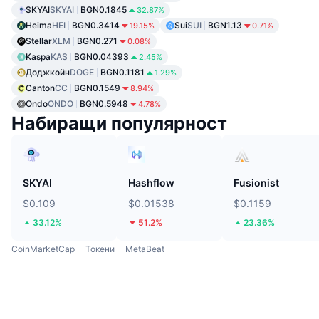
SKYAI
SKYAI
BGN0.1845
32.87%
Heima
HEI
BGN0.3414
Sui
SUI
BGN1.13
19.15%
0.71%
Stellar
XLM
BGN0.271
0.08%
Kaspa
KAS
BGN0.04393
2.45%
Доджкойн
DOGE
BGN0.1181
1.29%
Canton
CC
BGN0.1549
8.94%
Ondo
ONDO
BGN0.5948
4.78%
Набиращи популярност
SKYAI
Hashflow
Fusionist
$0.109
$0.01538
$0.1159
33.12%
51.2%
23.36%
CoinMarketCap
Токени
MetaBeat