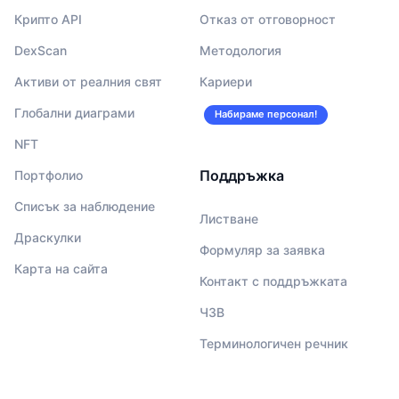
Крипто API
Отказ от отговорност
DexScan
Методология
Активи от реалния свят
Кариери
Глобални диаграми
Набираме персонал!
NFT
Поддръжка
Портфолио
Списък за наблюдение
Листване
Драскулки
Формуляр за заявка
Карта на сайта
Контакт с поддръжката
ЧЗВ
Терминологичен речник