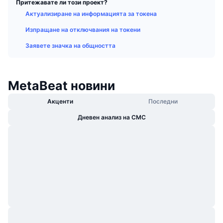
Притежавате ли този проект?
Набиращи популярност
Крипто ETF-и
Актуализиране на информацията за токена
Научете повече
CMC MCP
Изпращане на отключвания на токени
Ново
Борсово търгувани фондове на Биткойн
x402
Новини
Заявете значка на общността
Крипто
Борсово търгувани фондове на Етериум
Academy
Политика
MetaBeat новини
Технически анализ
Изследвания
Акценти
Последни
Спорт
RSI
Видеоклипове
Дневен анализ на CMC
Финанси
MACD
Терминологичен речник
Технологии
Деривати
Кампании
NFT
Преглед
Airdrop събития
Обща NFT статистика
Ликвидации
Диамантени награди