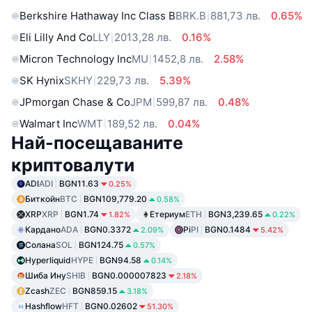
Berkshire Hathaway Inc Class B
BRK.B
881,73 лв.
0.65%
Eli Lilly And Co
LLY
2013,28 лв.
0.16%
Micron Technology Inc
MU
1452,8 лв.
2.58%
SK Hynix
SKHY
229,73 лв.
5.39%
JPmorgan Chase & Co
JPM
599,87 лв.
0.48%
Walmart Inc
WMT
189,52 лв.
0.04%
Най-посещаваните
криптовалути
ADI
ADI
BGN11.63
0.25%
Биткойн
BTC
BGN109,779.20
0.58%
XRP
XRP
BGN1.74
Етериум
ETH
BGN3,239.65
1.82%
0.22%
Кардано
ADA
BGN0.3372
Pi
PI
BGN0.1484
2.09%
5.42%
Солана
SOL
BGN124.75
0.57%
Hyperliquid
HYPE
BGN94.58
0.14%
Шиба Ину
SHIB
BGN0.000007823
2.18%
Zcash
ZEC
BGN859.15
3.18%
Hashflow
HFT
BGN0.02602
51.30%