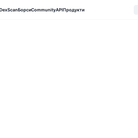
DexScan
Борси
Community
API
Продукти