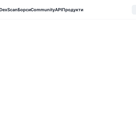
DexScan
Борси
Community
API
Продукти