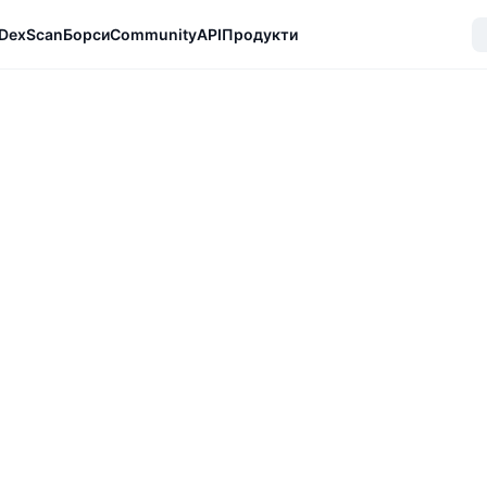
DexScan
Борси
Community
API
Продукти