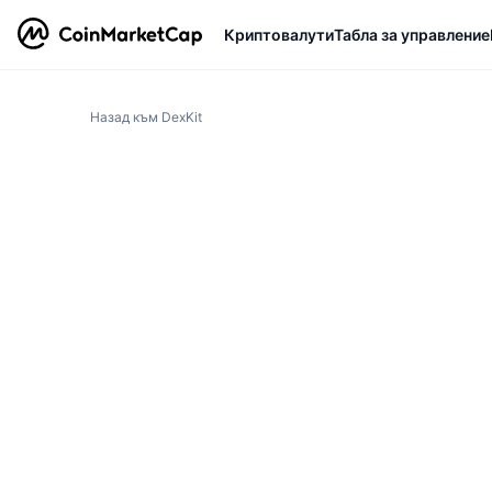
Криптовалути
Табла за управление
Назад към DexKit