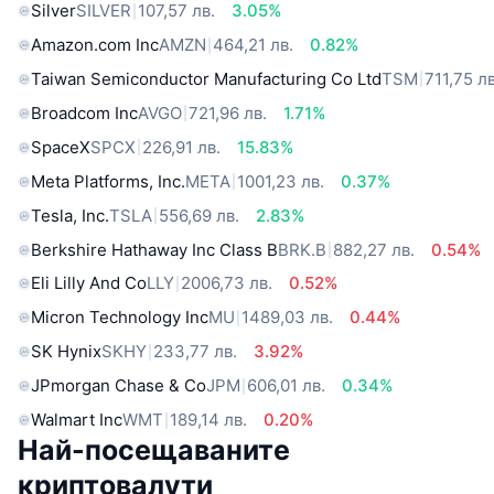
Silver
SILVER
107,57 лв.
3.05%
Amazon.com Inc
AMZN
464,21 лв.
0.82%
Taiwan Semiconductor Manufacturing Co Ltd
TSM
711,75 лв
Broadcom Inc
AVGO
721,96 лв.
1.71%
SpaceX
SPCX
226,91 лв.
15.83%
Meta Platforms, Inc.
META
1001,23 лв.
0.37%
Tesla, Inc.
TSLA
556,69 лв.
2.83%
Berkshire Hathaway Inc Class B
BRK.B
882,27 лв.
0.54%
Eli Lilly And Co
LLY
2006,73 лв.
0.52%
Micron Technology Inc
MU
1489,03 лв.
0.44%
SK Hynix
SKHY
233,77 лв.
3.92%
JPmorgan Chase & Co
JPM
606,01 лв.
0.34%
Walmart Inc
WMT
189,14 лв.
0.20%
Най-посещаваните
криптовалути