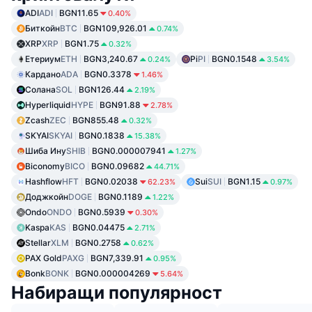
ADI
ADI
BGN11.65
0.40%
Биткойн
BTC
BGN109,926.01
0.74%
XRP
XRP
BGN1.75
0.32%
Етериум
ETH
BGN3,240.67
Pi
PI
BGN0.1548
0.24%
3.54%
Кардано
ADA
BGN0.3378
1.46%
Солана
SOL
BGN126.44
2.19%
Hyperliquid
HYPE
BGN91.88
2.78%
Zcash
ZEC
BGN855.48
0.32%
SKYAI
SKYAI
BGN0.1838
15.38%
Шиба Ину
SHIB
BGN0.000007941
1.27%
Biconomy
BICO
BGN0.09682
44.71%
Hashflow
HFT
BGN0.02038
Sui
SUI
BGN1.15
62.23%
0.97%
Доджкойн
DOGE
BGN0.1189
1.22%
Ondo
ONDO
BGN0.5939
0.30%
Kaspa
KAS
BGN0.04475
2.71%
Stellar
XLM
BGN0.2758
0.62%
PAX Gold
PAXG
BGN7,339.91
0.95%
Bonk
BONK
BGN0.000004269
5.64%
Набиращи популярност