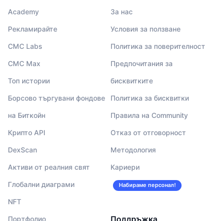
Academy
За нас
Рекламирайте
Условия за ползване
CMC Labs
Политика за поверителност
CMC Max
Предпочитания за
Топ истории
бисквитките
Борсово търгувани фондове
Политика за бисквитки
на Биткойн
Правила на Community
Крипто API
Отказ от отговорност
DexScan
Методология
Активи от реалния свят
Кариери
Глобални диаграми
Набираме персонал!
NFT
Поддръжка
Портфолио