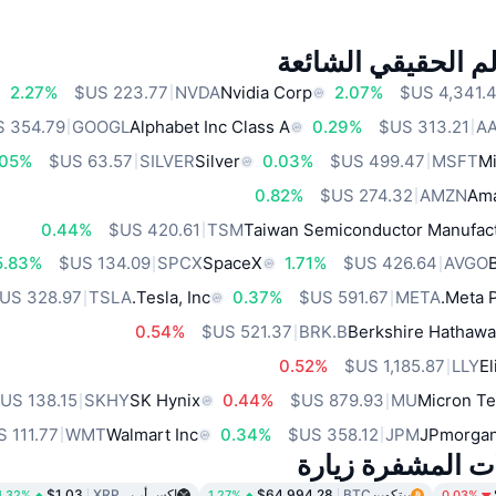
م الحقيقي الشائعة
2.27%
NVDA
Nvidia Corp
2.07%
GOOGL
Alphabet Inc Class A
0.29%
A
.05%
SILVER
Silver
0.03%
MSFT
Mi
0.82%
AMZN
Ama
0.44%
TSM
Taiwan Semiconductor Manufact
5.83%
SPCX
SpaceX
1.71%
AVGO
TSLA
Tesla, Inc.
0.37%
META
Meta P
0.54%
BRK.B
Berkshire Hathawa
0.52%
LLY
El
SKHY
SK Hynix
0.44%
MU
Micron Te
WMT
Walmart Inc
0.34%
JPM
JPmorgan
ات المشفرة زيارة
بيتكوين
BTC
$64,994.28
إكس أر بي
XRP
$1.03
1.32%
1.27%
0.03%