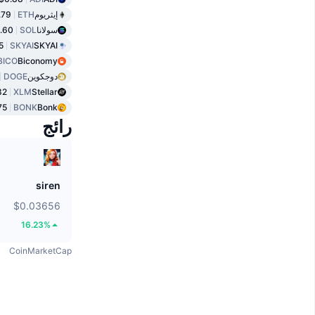
إيثريوم
ETH
.79
سولانا
SOL
.60
5
SKYAI
SKYAI
BICO
Biconomy
دوجكوين
DOGE
32
XLM
Stellar
75
BONK
Bonk
رائج
siren
$0.03656
16.23%
CoinMarketCap