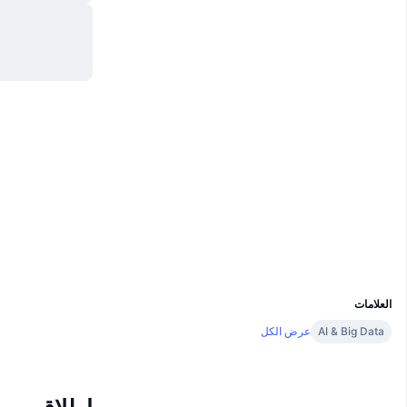
Website
موقع إلكتروني
الوسائط الاجتماعية
0xC5bA...E0501A
العقود
etherscan.io
مستشكفات
المحافظ
UCID
18103
العلامات
AI & Big Data
عرض الكل