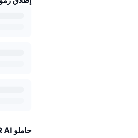
إطلاق رموز YOUR AI الم
حاملو YOUR AI