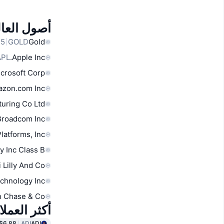
أصول العال
GOLD
Gold
APL
Apple Inc.
crosoft Corp
zon.com Inc
uring Co Ltd
Broadcom Inc
latforms, Inc.
y Inc Class B
i Lilly And Co
chnology Inc
 Chase & Co
أكثر العمل
$6.88
ADI
ADI