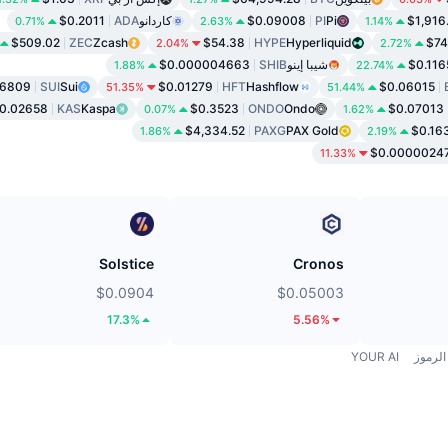
$1,916
Pi
PI
$0.09008
كاردانو
ADA
$0.2011
0.71%
2.63%
1.14%
$509.02
ZEC
Zcash
$54.38
HYPE
Hyperliquid
$74
2.04%
2.72%
$0.116
شيبا إينو
SHIB
$0.000004663
1.88%
22.74%
.6809
SUI
Sui
$0.01279
HFT
Hashflow
$0.06015
51.35%
51.44%
0.02658
KAS
Kaspa
$0.3523
ONDO
Ondo
$0.07013
0.07%
1.62%
$4,334.52
PAXG
PAX Gold
$0.16
1.86%
2.19%
$0.0000024
11.33%
Solstice
Cronos
$0.0904
$0.05003
17.3%
5.56%
الرموز
YOUR AI