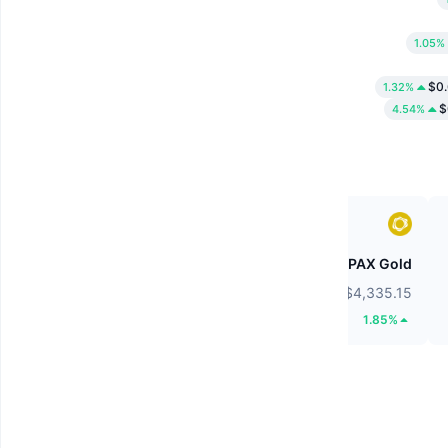
1.05%
$0
1.32%
$
4.54%
Wiki Cat
PAX Gold
$0.00000008451
$4,335.15
24.69%
1.85%