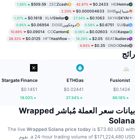
$509.59
ZEC
Zcash
$0.2433
HEI
Heima
1.58%
42.87%
شيبا إينو
SHIB
$0.000004633
2.20%
$0.1618
XLM
Stellar
$0.1063
SKYAI
SKYAI
1.37%
27.34%
Sui
SUI
$0.6751
دوجكوين
DOGE
$0.06954
0.95%
0.58%
$0.09014
CC
Canton
$0.02603
KAS
Kaspa
10.69%
0.06%
$0.0125
HFT
Hashflow
$2.05
BEAT
Audiera
39.33%
19.26%
$0.35
ONDO
Ondo
4.93%
رائج
Stargate Finance
ETHGas
Fusionist
$0.1451
$0.02441
$0.1424
18.02%
37.34%
86.18%
بيانات سعر العملة مُباشر Wrapped
Solana
The live
Wrapped Solana price today
is $73.60 USD with
a 24-hour trading volume of $171,224,480 USD.
نقوم