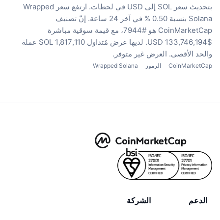
بتحديث سعر SOL إلى USD في لحظات.
ارتفع سعر Wrapped
Solana بنسبة 0.50 % في آخر 24 ساعة.
إنّ تصنيف
CoinMarketCap هو #7944، مع قيمة سوقية مباشرة
$133,746,194 USD.
لديها عرض مُتداول 1,817,110 SOL عملة
والحد الأقصى. العرض غير متوفر.
CoinMarketCap
الرموز
Wrapped Solana
الدعم
الشركة