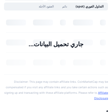
التداول الفوري (spot)
دائم
العقود الآجلة
جاري تحميل البيانات...
Disclaimer: This page may contain affiliate links. CoinMarketCap may be
compensated if you visit any affiliate links and you take certain actions such as
signing up and transacting with these affiliate platforms. Please refer to
Affiliate
.
Disclosure