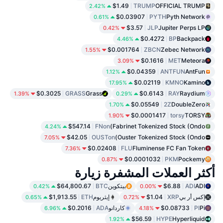
$1.49
TRUMP
OFFICIAL TRUMP
2.42%
$0.03907
PYTH
Pyth Network
0.61%
$3.57
JLP
Jupiter Perps LP
0.42%
$0.4272
BP
Backpack
4.46%
$0.001764
ZBCN
Zebec Network
1.55%
$0.1616
MET
Meteora
3.09%
$0.04359
ANTFUN
AntFun
1.12%
$0.02119
KMNO
Kamino
17.95%
$0.3025
GRASS
Grass
$0.6143
RAY
Raydium
1.39%
0.29%
$0.05549
2Z
DoubleZero
1.70%
$0.0001417
torsy
TORSY
1.90%
$547.14
FNon
Fabrinet Tokenized Stock (Ondo)
4.24%
$42.05
OUSTon
Ouster Tokenized Stock (Ondo)
7.05%
$0.02408
FLU
Fluminense FC Fan Token
7.36%
$0.0001032
PKM
Pockemy
0.87%
أكثر العملات المشفرة زيارة
ADI
ADI
$6.88
بيتكوين
BTC
$64,800.67
0.42%
0.00%
إكس أر بي
XRP
$1.04
إيثريوم
ETH
$1,913.55
0.65%
0.72%
Pi
PI
$0.08733
كاردانو
ADA
$0.2016
6.96%
4.18%
$56.59
HYPE
Hyperliquid
1.92%