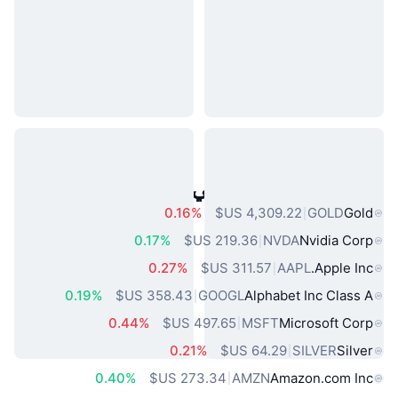
أصول العالم الحقيقي الشائعة
0.16%
GOLD
Gold
0.17%
NVDA
Nvidia Corp
0.27%
AAPL
Apple Inc.
0.19%
GOOGL
Alphabet Inc Class A
0.44%
MSFT
Microsoft Corp
0.21%
SILVER
Silver
0.40%
AMZN
Amazon.com Inc