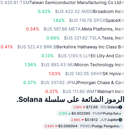
TSM
Taiwan Semiconductor Manufacturing Co Ltd
0.42%
AVGO
Broadcom Inc
1.62%
SPCX
SpaceX
0.34%
META
Meta Platforms, Inc.
0.66%
TSLA
Tesla, Inc.
0.41%
BRK.B
Berkshire Hathaway Inc Class B
0.13%
LLY
Eli Lilly And Co
1.36%
MU
Micron Technology Inc
1.03%
SKHY
SK Hynix
0.37%
JPM
JPmorgan Chase & Co
0.37%
WMT
Walmart Inc
الرموز الشائعة على سلسلة Solana.
$72.66
SOL
Solana
1.06%
$0.002395
PUMP
Pump.fun
3.10%
$0.1812
JUP
Jupiter
2.98%
$0.006004
PENGU
Pudgy Penguins
2.64%