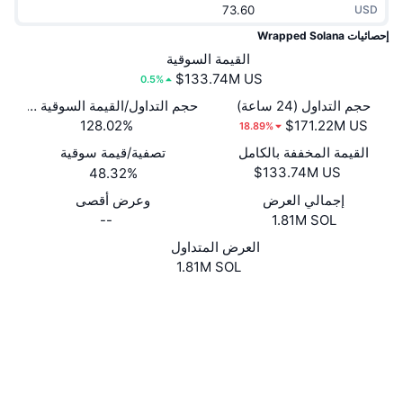
USD
جديد
صناديق الاستثمار المتداولة في العملات المشفرة
x402
إحصائيات Wrapped Solana
كريبتو
القيمة السوقية
صناديق المؤشرات المتداولة لـ بيتكوين
0.5%
سياسة
صناديق المؤشرات المتداولة لـ إيثريوم
حجم التداول (24 ساعة)
حجم التداول/القيمة السوقية (24 ساعة)
128.02%
18.89%
الرياضة
القيمة المخففة بالكامل
تصفية/قيمة سوقية
التحليل الفني
48.32%
المالية
إجمالي العرض
وعرض أقصى
RSI
--
1.81M SOL
تقنية
MACD
العرض المتداول
1.81M SOL
NFT
موقع إلكتروني
Website
المشتقات
الوسائط الاجتماعية
إحصائيات NFT الشاملة
نظرة عامة
0xD31a...71b89c
العقود
المبيعات القادمة
تصفيات
4.0
تقييم (CertiK)