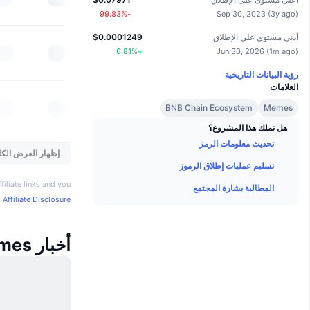
%
-99.83
Sep 30, 2023
(
3y ago
)
أدنى مستوى على الإطلاق
$0.0001249
6.81
%
+
Jun 30, 2026
(
1m ago
)
رؤية البيانات التاريخية
العلامات
BNB Chain Ecosystem
Memes
هل تملك هذا المشروع؟
تحديث معلومات الرمز
إظهار العرض الكا
تسليم عمليات إطلاق الرموز
iliate links and you
المطالبة بشارة المجتمع
o
Affiliate Disclosure
أخبار Wall Street Memes