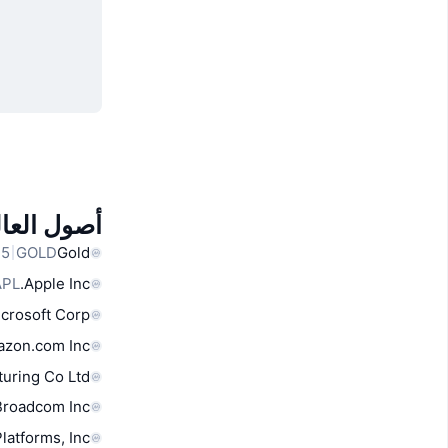
أصول العال
GOLD
Gold
APL
Apple Inc.
crosoft Corp
zon.com Inc
uring Co Ltd
Broadcom Inc
latforms, Inc.