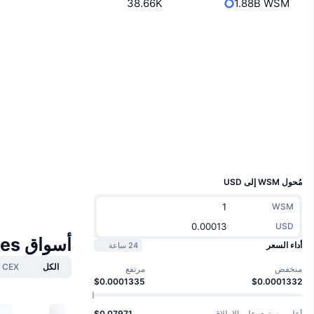
38.66K
1.88B WSM
موقع إلكتروني
Website
الوسائط الاجتماعية
العقود
0x6269...12A735
3.5
تقييم (CertiK)
مستشكفات
bscscan.com
المحافظ
UCID
28179
مُحول WSM إلى USD
WSM
USD
أسواق Wall Street Memes
أداء السعر
24 ساعة
الكل
CEX
منخفض
مرتفع
$0.0001335
$0.0001332
أعلى مستوى على الإطلاق
$0.07971