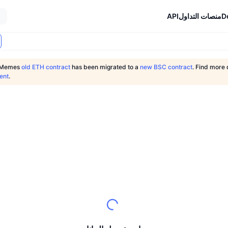
D
منصات التداول
API
t Memes
old ETH contract
has been migrated to a
new BSC contract
. Find more d
ent
.