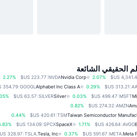
م الحقيقي الشائعة
2.27%
NVDA
Nvidia Corp
2.07%
GOOGL
Alphabet Inc Class A
0.29%
A
.05%
SILVER
Silver
0.03%
MSFT
Mi
0.82%
AMZN
Ama
0.44%
TSM
Taiwan Semiconductor Manufact
5.83%
SPCX
SpaceX
1.71%
AVGO
TSLA
Tesla, Inc.
0.37%
META
Meta P