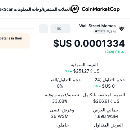
العملات المشفرة
لوحات المعلومات
exScan
Wall Street Memes
19K
#2561
WSM
etails in their
)
24h
(
0%
القيمة السوقية
0%
حجم التداول (24 ساعة)
حجم التداول/القيمة السوقية (24 ساعة)
0%
0%
القيمة المخففة بالكامل
تصفية/قيمة سوقية
33.08%
إجمالي العرض
وعرض أقصى
2B WSM
1.89B WSM
العرض المتداول
حاملون