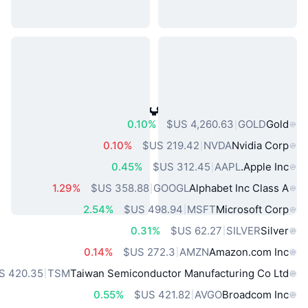
أصول العالم الحقيقي الشائعة
0.10%
GOLD
Gold
0.10%
NVDA
Nvidia Corp
0.45%
AAPL
Apple Inc.
1.29%
GOOGL
Alphabet Inc Class A
2.54%
MSFT
Microsoft Corp
0.31%
SILVER
Silver
0.14%
AMZN
Amazon.com Inc
TSM
Taiwan Semiconductor Manufacturing Co Ltd
0.55%
AVGO
Broadcom Inc