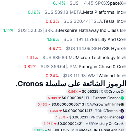
6.14%
SPCX
SpaceX
0.19%
META
Meta Platforms, Inc.
0.63%
TSLA
Tesla, Inc.
1.11%
BRK.B
Berkshire Hathaway Inc Class B
1.89%
LLY
Eli Lilly And Co
4.97%
SKHY
SK Hynix
1.31%
MU
Micron Technology Inc
0.82%
JPM
JPmorgan Chase & Co
0.24%
WMT
Walmart Inc
الرموز الشائعة على سلسلة Cronos.
$0.05325
CRO
Cronos
0.86%
$0.0009095
FUL
Fulcrom Finance
5.98%
$0.000000005743
CAW
crow with knife
0.46%
$0.00000001417
TONIC
Tectonic
1.35%
$0.003231
VNO
Veno Finance
1.86%
$0.000002421
MERY
Mistery On Cro
3.05%
$0.0001795
MCGA
Make CRO Great Again
3.80%