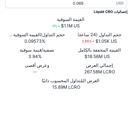
USD
جديد
صناديق الاستثمار المتداولة في العملات المشفرة
x402
إحصائيات Liquid CRO
كريبتو
القيمة السوقية
صناديق المؤشرات المتداولة لـ بيتكوين
0%
سياسة
صناديق المؤشرات المتداولة لـ إيثريوم
حجم التداول (24 ساعة)
حجم التداول/القيمة السوقية (24 ساعة)
0.09573%
2.85%
الرياضة
القيمة المخففة بالكامل
تصفية/قيمة سوقية
التحليل الفني
3.94%
المالية
إجمالي العرض
وعرض أقصى
RSI
--
267.58M LCRO
تقنية
MACD
العرض المُتداول المحسوب ذاتيًا
15.89M LCRO
NFT
موقع إلكتروني
Website
Whitepaper
المشتقات
إحصائيات NFT الشاملة
الوسائط الاجتماعية
نظرة عامة
العقود
المبيعات القادمة
0x9fae...7c08a6
تصفيات
3.5
تقييم (CertiK)