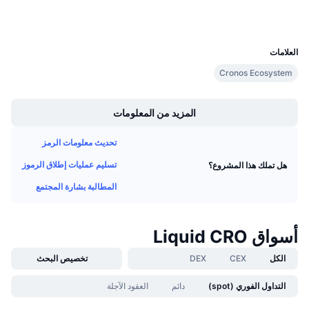
مستشكفات
explorer.cronos.org
معدلات التمويل
UCID
23036
العلامات
Cronos Ecosystem
Boost
المزيد من المعلومات
تحديث معلومات الرمز
تسليم عمليات إطلاق الرموز
هل تملك هذا المشروع؟
المطالبة بشارة المجتمع
أسواق Liquid CRO
الكل
CEX
DEX
تخصيص البحث
التداول الفوري (spot)
دائم
العقود الآجلة