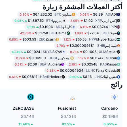
أكثر العملات المشفرة زيارة
ADI
ADI
$6.89
بيتكوين
BTC
$64,262.02
0.30%
0.08%
إكس أر بي
XRP
$1.02
إيثريوم
ETH
$1,897.52
0.05%
2.05%
Pi
PI
$0.08744
كاردانو
ADA
$0.1996
6.61%
6.11%
سولانا
SOL
$72.64
Heima
HEI
$0.1758
42.76%
1.09%
$503.53
ZEC
Zcash
$55.55
HYPE
Hyperliquid
0.80%
1.12%
شيبا إينو
SHIB
$0.000004681
2.70%
$0.1024
SKYAI
SKYAI
$0.1605
XLM
Stellar
49.46%
0.75%
Sui
SUI
$0.6747
دوجكوين
DOGE
$0.06909
0.72%
1.17%
$2.09
BEAT
Audiera
$0.02548
KAS
Kaspa
6.51%
2.16%
$0.00004904
LUNC
Terra Classic
0.28%
تشين لينك
LINK
$8.16
Hedera
HBAR
$0.06811
0.61%
0.60%
رائج
ZEROBASE
Fusionist
Cardano
$0.146
$0.1316
$0.1996
11.46%
82.5%
6.65%