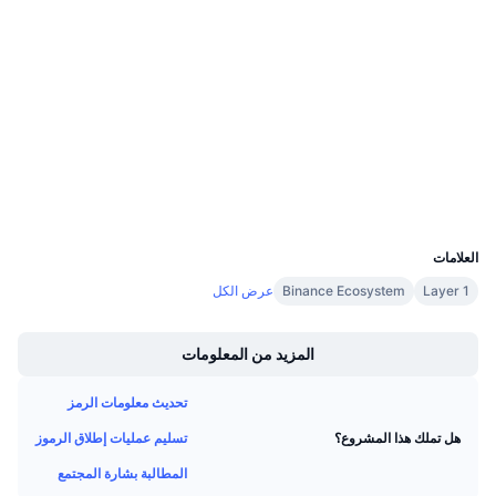
الوسائط الاجتماعية
معدلات التمويل
0x8DE5...bb8624
العقود
3.4
تقييم (CertiK)
etherscan.io
مستشكفات
المحافظ
UCID
8037
العلامات
Layer 1
Binance Ecosystem
عرض الكل
Boost
المزيد من المعلومات
تحديث معلومات الرمز
تسليم عمليات إطلاق الرموز
هل تملك هذا المشروع؟
المطالبة بشارة المجتمع