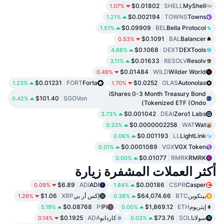
$0.01802
SHELL
MyShell
1.07%
$0.002194
TOWNS
Towns
1.21%
$0.09909
BEL
Bella Protocol
1.51%
$0.1091
BAL
Balancer
0.53%
$0.1068
DEXT
DEXTools
4.68%
$0.01633
RESOLV
Resolv
3.11%
$0.01484
WILD
Wilder World
0.49%
$0.01231
FORT
Forta
$0.0252
OLAS
Autonolas
1.23%
1.70%
iShares 0-3 Month Treasury Bond
$101.40
SGOVon
0.42%
Tokenized ETF (Ondo)
$0.001042
DEAI
Zero1 Labs
3.73%
$0.0000002258
WAT
Wat
0.33%
$0.001193
LL
LightLink
0.06%
$0.0001089
VGX
VGX Token
0.01%
$0.01077
RMRK
RMRK
0.00%
أكثر العملات المشفرة زيارة
$6.89
ADI
ADI
$0.00186
CSPR
Casper
0.09%
1.84%
بيتكوين
BTC
$64,074.66
إكس أر بي
XRP
$1.06
1.26%
0.38%
إيثريوم
ETH
$1,869.12
Pi
PI
$0.08768
5.19%
0.00%
سولانا
SOL
$73.76
كاردانو
ADA
$0.1925
0.14%
0.03%