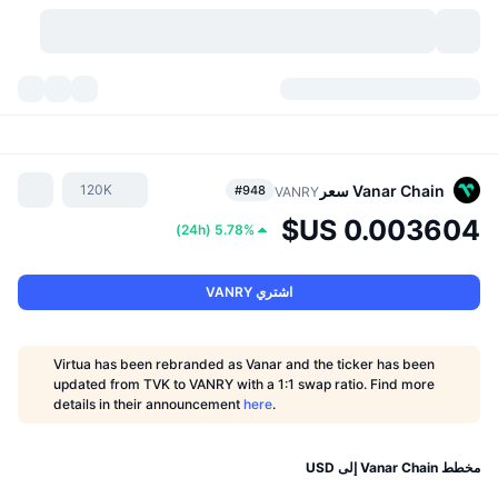
العملات المشفرة
لوحات المعلومات
العملات المشفرة
DexScan
الأسواق
التصنيف
Vanar Chain
سعر
120K
#948
VANRY
)
24h
(
5.78%
إشارات
منصات التداول
الفئات
New
نظرة عامة للسوق
التريندات
API
فتح قفل التوكنات
السوق الفورية
منصة تداول مركزية:
اشتري VANRY
جديد
عوائد
عدد العملات الرقمية
API
التداول الفوري (spot)
Virtua has been rebranded as Vanar and the ticker has been
updated from TVK to VANRY with a 1:1 swap ratio. Find more
الرابحون
الأصول الحقيقية:
بيتكوين خزائن
المشتقات
واجهة برمجة تطبيقات العملات المشفرة
details in their announcement
here
.
مستكشف الميم
بي إن بي خزائن
DEX API
المُتصدرون
منصة تداول لامركزية:
مخطط Vanar Chain إلى USD