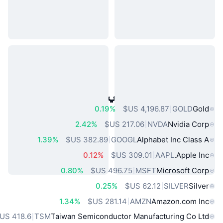
أصول العالم الحقيقي الشائعة
0.19%
GOLD
Gold
2.42%
NVDA
Nvidia Corp
1.39%
GOOGL
Alphabet Inc Class A
0.12%
AAPL
Apple Inc.
0.80%
MSFT
Microsoft Corp
0.25%
SILVER
Silver
1.34%
AMZN
Amazon.com Inc
TSM
Taiwan Semiconductor Manufacturing Co Ltd