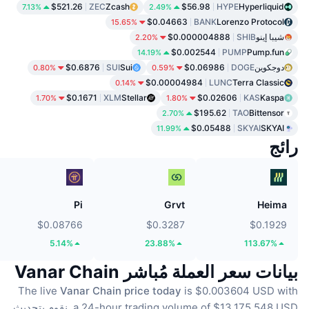
$521.26
ZEC
Zcash
$56.98
HYPE
Hyperliquid
7.13%
2.49%
$0.04663
BANK
Lorenzo Protocol
15.65%
شيبا إينو
SHIB
$0.000004888
2.20%
$0.002544
PUMP
Pump.fun
14.19%
دوجكوين
DOGE
$0.06986
Sui
SUI
$0.6876
0.80%
0.59%
$0.00004984
LUNC
Terra Classic
0.14%
$0.1671
XLM
Stellar
$0.02606
KAS
Kaspa
1.70%
1.80%
$195.62
TAO
Bittensor
2.70%
$0.05488
SKYAI
SKYAI
11.99%
رائج
Pi
Grvt
Heima
$0.08766
$0.3287
$0.1929
5.14%
23.88%
113.67%
بيانات سعر العملة مُباشر Vanar Chain
The live
Vanar Chain price today
is $0.003604 USD with
a 24-hour trading volume of $13,175,548 USD.
نقوم بتحديث