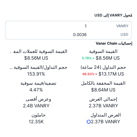
جديد
صناديق الاستثمار المتداولة في العملات المشفرة
x402
مُحول VANRY إلى USD
كريبتو
صناديق المؤشرات المتداولة لـ بيتكوين
VANRY
سياسة
USD
صناديق المؤشرات المتداولة لـ إيثريوم
إحصائيات Vanar Chain
الرياضة
القيمة السوقية
القيمة السوقية للعملات المفتوحة
التحليل الفني
5.78%
المالية
حجم التداول (24 ساعة)
حجم التداول/القيمة السوقية (24 ساعة)
RSI
153.91%
46.93%
تقنية
القيمة المخففة بالكامل
تصفية/قيمة سوقية
MACD
4.47%
NFT
إجمالي العرض
وعرض أقصى
المشتقات
2.4B VANRY
2.37B VANRY
إحصائيات NFT الشاملة
العرض المتداول
حاملون
نظرة عامة
12.35K
2.37B VANRY
المبيعات القادمة
تصفيات
موقع إلكتروني
Website
Whitepaper