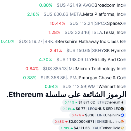
0.80%
AVGO
Broadcom Inc
2.16%
META
Meta Platforms, Inc.
10.44%
SPCX
SpaceX
1.28%
TSLA
Tesla, Inc.
0.40%
BRK.B
Berkshire Hathaway Inc Class B
2.41%
SKHY
SK Hynix
4.70%
LLY
Eli Lilly And Co
0.84%
MU
Micron Technology Inc
0.38%
JPM
JPmorgan Chase & Co
0.94%
WMT
Walmart Inc
الرموز الشائعة على سلسلة Ethereum.
$1,871.02
ETH
Ethereum
0.44%
$9.77
LEO
UNUS SED LEO
0.21%
$8.16
LINK
Chainlink
0.47%
$0.000004971
SHIB
Shiba Inu
0.45%
$4,111.36
XAUt
Tether Gold
1.70%