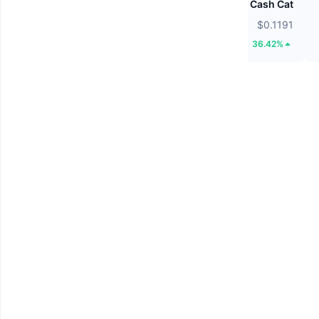
Hamster Kombat
Cash Cat
$0.0001872
$0.1191
8.93%
36.42%