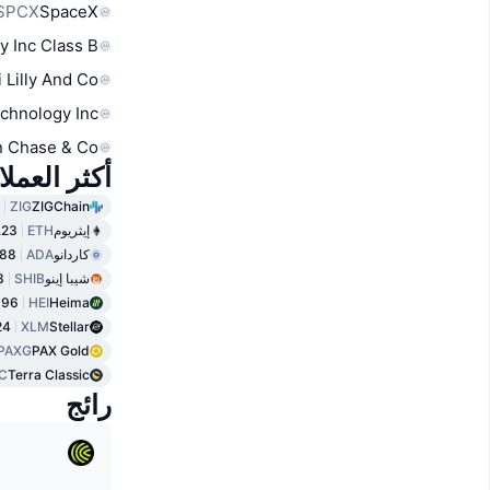
SPCX
SpaceX
y Inc Class B
i Lilly And Co
chnology Inc
 Chase & Co
أكثر العمل
ZIG
ZIGChain
إيثريوم
ETH
.23
كاردانو
ADA
188
شيبا إينو
SHIB
3
396
HEI
Heima
24
XLM
Stellar
PAXG
PAX Gold
C
Terra Classic
رائج