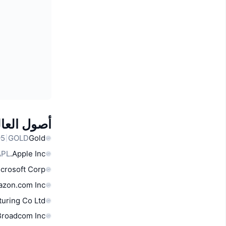
أصول العال
GOLD
Gold
APL
Apple Inc.
crosoft Corp
zon.com Inc
uring Co Ltd
Broadcom Inc