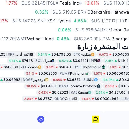
1.77%
TSLA
Tesla, Inc.
13.61%
0.32%
BRK.B
Berkshire Hathawa
.17%
SKHY
SK Hynix
4.86%
LLY
El
0.06%
MU
Micron Te
WMT
Walmart Inc
0.48%
JPM
JPmorgan
ات المشفرة زيارة
$0.04035
بيتكوين
BTC
$64,798.05
إكس أر بي
XRP
.05
0.84%
0.07%
$1,911
Pi
PI
$0.09121
سولانا
SOL
$74.13
0.14%
6.52%
2.15%
$508.80
ZEC
Zcash
$56.40
HYPE
Hyperliquid
$0.
0.81%
1.16%
$0.002353
PUMP
Pump.fun
$0.0000048
5.11%
1.67%
$0.4
Sui
SUI
$0.6874
دوجكوين
DOGE
$0.06992
0.65%
134.98%
$0.04161
BANK
Lorenzo Protocol
$0.16
16.15%
2.69%
$0.02623
KAS
Kaspa
$4,257.00
0.43%
2.51%
$0.3737
ONDO
Ondo
$0.00004969
LUN
2.84%
1.04%