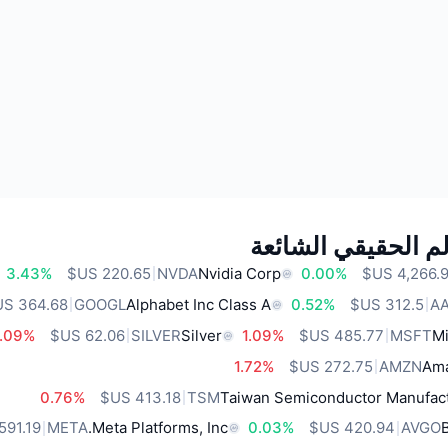
م الحقيقي الشائعة
3.43%
NVDA
Nvidia Corp
0.00%
GOOGL
Alphabet Inc Class A
0.52%
A
.09%
SILVER
Silver
1.09%
MSFT
Mi
1.72%
AMZN
Ama
0.76%
TSM
Taiwan Semiconductor Manufact
META
Meta Platforms, Inc.
0.03%
AVGO