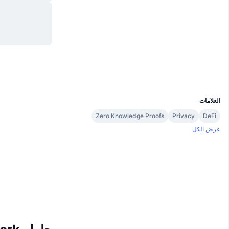
موقع إلكتروني
Website
Whitepaper
الوسائط الاجتماعية
العقود
0x8e56...9ace04
مستشكفات
bscscan.com
المحافظ
UCID
9516
العلامات
Zero Knowledge Proofs
Privacy
DeFi
عرض الكل