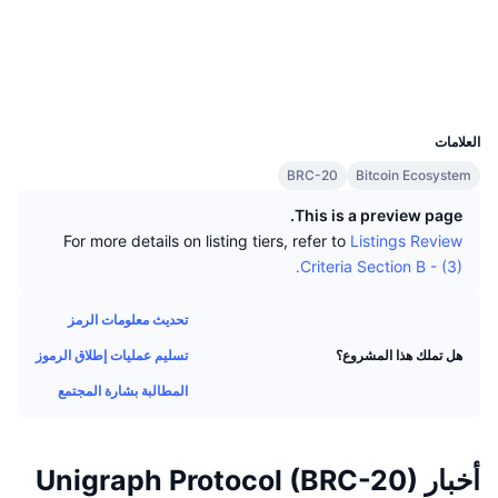
كبار المتداولين
التدفقات الداخلة/الخارجة للمنصات
مؤسسة
الوسائط الاجتماعية
رائج
التداول الفوري (spot)
العقود
525a9d...8e20i0
التسعير
مؤشرات
القادمة
مستشكفات
ordinalswallet.com
المشتقات
UCID
29165
الموارد
تمت إضافتها حديثًا
مُؤشر الخوف والطمع
العلامات
BRC-20
Bitcoin Ecosystem
الرابحة والخاسرة
مؤشر موسم العملات البديلة
الوثائق
This is a preview page.
الأكثر زيارة
مؤشرات دورة السوق
For more details on listing tiers, refer to
Listings Review
الأسائة الشائعة
Criteria Section B - (3).
الشعور السائد للمجتمع
هيمنة Bitcoin
تكاملات الذكاء الاصطناعي
تحديث معلومات الرمز
ترتيب السلاسل
مؤشر CoinMarketCap 20
تسليم عمليات إطلاق الرموز
هل تملك هذا المشروع؟
مركز وكلاء CMC
المطالبة بشارة المجتمع
مؤشر CoinMarketCap 100
أسواق التوقعات
سوق المهارات
رائج
تدفقات صناديق المؤشرات المتداولة
أخبار Unigraph Protocol (BRC-20)
CMC MCP