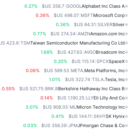
0.27%
GOOGL
Alphabet Inc Class A
0.36%
MSFT
Microsoft Corp
0.36%
SILVER
Silver
0.77%
AMZN
Amazon.com Inc
TSM
Taiwan Semiconductor Manufacturing Co Ltd
1.68%
AVGO
Broadcom Inc
0.20%
SPCX
SpaceX
0.06%
META
Meta Platforms, Inc.
1.01%
TSLA
Tesla, Inc.
0.55%
BRK.B
Berkshire Hathaway Inc Class B
0.14%
LLY
Eli Lilly And Co
3.01%
MU
Micron Technology Inc
0.41%
SKHY
SK Hynix
0.03%
JPM
JPmorgan Chase & Co