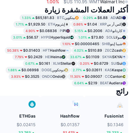
1.00%
WMT
Walmart Inc
أكثر العملات المشفرة زيارة
ADI
ADI
$6.88
بيتكوين
BTC
$65,181.83
1.33%
0.29%
إكس أر بي
XRP
$1.04
إيثريوم
ETH
$1,929.50
1.71%
0.86%
كاردانو
ADA
$0.2006
Pi
PI
$0.08836
4.90%
5.15%
سولانا
SOL
$73.80
Hyperliquid
HYPE
$56.57
3.01%
1.01%
شيبا إينو
SHIB
$0.00000465
1.10%
$0.01403
HFT
Hashflow
$510.89
ZEC
Zcash
50.38%
4.02%
$0.2429
HEI
Heima
$0.1109
SKYAI
SKYAI
7.79%
33.67%
$0.161
XLM
Stellar
$0.6729
SUI
Sui
0.67%
0.20%
Kaspa
KAS
$0.02611
دوجكوين
DOGE
$0.06998
1.88%
2.77%
$0.3525
ONDO
Ondo
$0.09007
CC
Canton
3.93%
11.30%
$2.19
BEAT
Audiera
6.64%
رائج
ETHGas
Hashflow
Fusionist
$0.02415
$0.01357
$0.1346
33.76%
51.42%
75.23%