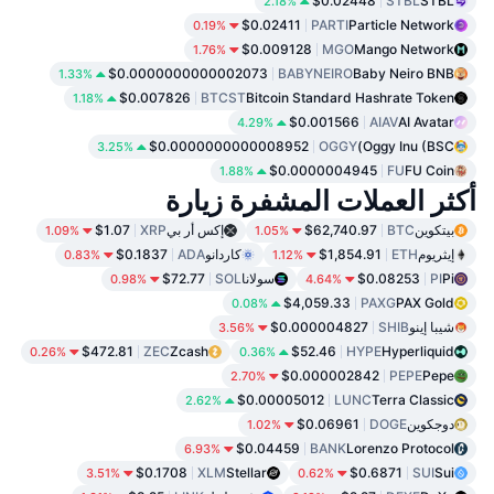
$0.02448
STBL
STBL
2.18%
$0.02411
PARTI
Particle Network
0.19%
$0.009128
MGO
Mango Network
1.76%
$0.0000000000002073
BABYNEIRO
Baby Neiro BNB
1.33%
$0.007826
BTCST
Bitcoin Standard Hashrate Token
1.18%
$0.001566
AIAV
AI Avatar
4.29%
$0.0000000000008952
OGGY
Oggy Inu (BSC)
3.25%
$0.0000004945
FU
FU Coin
1.88%
أكثر العملات المشفرة زيارة
بيتكوين
BTC
$62,740.97
إكس أر بي
XRP
$1.07
1.09%
1.05%
إيثريوم
ETH
$1,854.91
كاردانو
ADA
$0.1837
0.83%
1.12%
Pi
PI
$0.08253
سولانا
SOL
$72.77
0.98%
4.64%
$4,059.33
PAXG
PAX Gold
0.08%
شيبا إينو
SHIB
$0.000004827
3.56%
$472.81
ZEC
Zcash
$52.46
HYPE
Hyperliquid
0.26%
0.36%
$0.000002842
PEPE
Pepe
2.70%
$0.00005012
LUNC
Terra Classic
2.62%
دوجكوين
DOGE
$0.06961
1.02%
$0.04459
BANK
Lorenzo Protocol
6.93%
$0.1708
XLM
Stellar
$0.6871
SUI
Sui
3.51%
0.62%