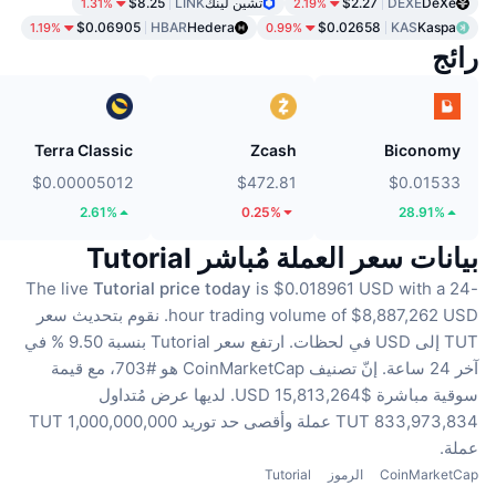
DeXe
DEXE
$2.27
تشين لينك
LINK
$8.25
1.31%
2.19%
$0.06905
HBAR
Hedera
$0.02658
KAS
Kaspa
1.19%
0.99%
رائج
Terra Classic
Zcash
Biconomy
$0.00005012
$472.81
$0.01533
2.61%
0.25%
28.91%
بيانات سعر العملة مُباشر Tutorial
The live
Tutorial price today
is $0.018961 USD with a 24-
hour trading volume of $8,887,262 USD.
نقوم بتحديث سعر
TUT إلى USD في لحظات.
ارتفع سعر Tutorial بنسبة 9.50 % في
آخر 24 ساعة.
إنّ تصنيف CoinMarketCap هو #703، مع قيمة
سوقية مباشرة $15,813,264 USD.
لديها عرض مُتداول
833,973,834 TUT عملة
وأقصى حد توريد 1,000,000,000 TUT
عملة.
CoinMarketCap
الرموز
Tutorial