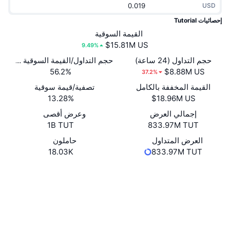
USD
جديد
صناديق الاستثمار المتداولة في العملات المشفرة
x402
إحصائيات Tutorial
كريبتو
القيمة السوقية
صناديق المؤشرات المتداولة لـ بيتكوين
9.49%
سياسة
صناديق المؤشرات المتداولة لـ إيثريوم
حجم التداول (24 ساعة)
حجم التداول/القيمة السوقية (24 ساعة)
56.2%
37.2%
الرياضة
القيمة المخففة بالكامل
تصفية/قيمة سوقية
التحليل الفني
13.28%
المالية
إجمالي العرض
وعرض أقصى
RSI
1B TUT
833.97M TUT
تقنية
MACD
العرض المتداول
حاملون
18.03K
833.97M TUT
NFT
موقع إلكتروني
Website
المشتقات
الوسائط الاجتماعية
إحصائيات NFT الشاملة
نظرة عامة
العقود
0xCAAE...b799f3
3.9
تقييم (CertiK)
المبيعات القادمة
تصفيات
مستشكفات
bscscan.com