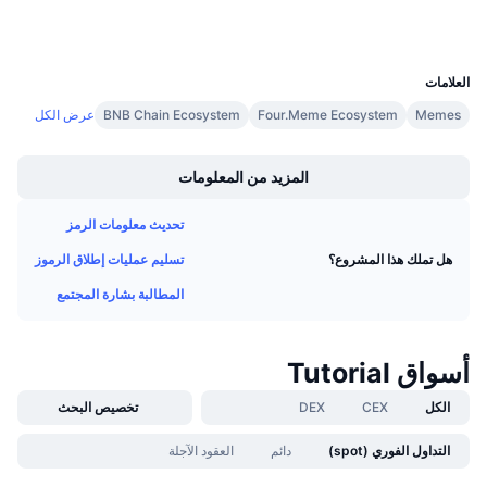
المحافظ
معدلات التمويل
UCID
35892
العلامات
Memes
Four.Meme Ecosystem
BNB Chain Ecosystem
عرض الكل
Boost
المزيد من المعلومات
تحديث معلومات الرمز
تسليم عمليات إطلاق الرموز
هل تملك هذا المشروع؟
المطالبة بشارة المجتمع
أسواق Tutorial
الكل
CEX
DEX
تخصيص البحث
التداول الفوري (spot)
دائم
العقود الآجلة