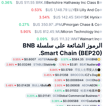
0.36%
BRK.B
Berkshire Hathaway Inc Class B
0.53%
LLY
Eli Lilly And Co
3.54%
SKHY
SK Hynix
0.27%
JPM
JPmorgan Chase & Co
5.90%
MU
Micron Technology Inc
0.09%
WMT
Walmart Inc
الرموز الشائعة على سلسلة BNB
Smart Chain (BEP20).
$0.6007
ASTER
Aster
$584.35
BNB
BNB
0.55%
0.57%
$0.03246
STABLE
Stable
$3.81
BEAT
Audiera
2.86%
1.78%
$0.5789
币安人生
币安人生
6.84%
$0.01358
BROCCOLI
CZ's Dog
0.45%
$0.0006944
OHO
Oho
0.39%
$0.01428
BULLA
Bulla
$0.06908
AEON
AEON
5.48%
2.93%
$0.01532
哈基米
哈基米
4.61%
$0.01141
GCB
Global Commercial Business
0.20%
$0.006588
XNY
Codatta
0.39%