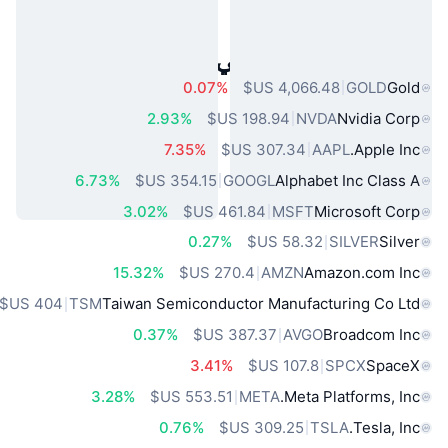
أصول العالم الحقيقي الشائعة
0.07%
GOLD
Gold
2.93%
NVDA
Nvidia Corp
7.35%
AAPL
Apple Inc.
6.73%
GOOGL
Alphabet Inc Class A
3.02%
MSFT
Microsoft Corp
0.27%
SILVER
Silver
15.32%
AMZN
Amazon.com Inc
TSM
Taiwan Semiconductor Manufacturing Co Ltd
0.37%
AVGO
Broadcom Inc
3.41%
SPCX
SpaceX
3.28%
META
Meta Platforms, Inc.
0.76%
TSLA
Tesla, Inc.