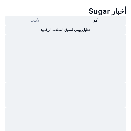
جديد
صناديق الاستثمار المتداولة في العملات المشفرة
x402
أخبار Sugar
كريبتو
صناديق المؤشرات المتداولة لـ بيتكوين
أهم
الأحدث
تحليل يومي لسوق العملات الرقمية
سياسة
صناديق المؤشرات المتداولة لـ إيثريوم
الرياضة
التحليل الفني
المالية
RSI
تقنية
MACD
NFT
المشتقات
إحصائيات NFT الشاملة
نظرة عامة
المبيعات القادمة
تصفيات