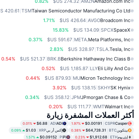
0.82%
AMZN
Amazon.com Inc
TSM
Taiwan Semiconductor Manufacturing Co Ltd
1.71%
AVGO
Broadcom Inc
15.83%
SPCX
SpaceX
0.37%
META
Meta Platforms, Inc.
2.83%
TSLA
Tesla, Inc.
0.54%
BRK.B
Berkshire Hathaway Inc Class B
0.52%
LLY
Eli Lilly And Co
0.44%
MU
Micron Technology Inc
3.92%
SKHY
SK Hynix
0.34%
JPM
JPmorgan Chase & Co
0.20%
WMT
Walmart Inc
أكثر العملات المشفرة زيارة
$6.88
ADI
ADI
$0.00191
CSPR
Casper
0.01%
1.97%
بيتكوين
BTC
$64,728.31
إكس أر بي
XRP
$1.03
0.09%
0.38%
إيثريوم
ETH
$1,912.68
Pi
PI
$0.09152
1.57%
0.23%