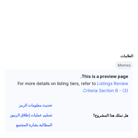
كبار المتداولين
التدفقات الداخلة/الخارجة للمنصات
مؤسسة
رائج
التداول الفوري (spot)
الوسائط الاجتماعية
التسعير
مؤشرات
القادمة
المشتقات
العقود
766fce...555348
مستشكفات
cardanoscan.io
الموارد
تمت إضافتها حديثًا
مُؤشر الخوف والطمع
المحافظ
UCID
35154
الرابحة والخاسرة
مؤشر موسم العملات البديلة
الوثائق
العلامات
الأكثر زيارة
مؤشرات دورة السوق
Memes
الأسائة الشائعة
This is a preview page.
الشعور السائد للمجتمع
هيمنة Bitcoin
For more details on listing tiers, refer to
Listings Review
تكاملات الذكاء الاصطناعي
Criteria Section B - (3).
ترتيب السلاسل
مؤشر CoinMarketCap 20
مركز وكلاء CMC
تحديث معلومات الرمز
مؤشر CoinMarketCap 100
أسواق التوقعات
تسليم عمليات إطلاق الرموز
هل تملك هذا المشروع؟
سوق المهارات
المطالبة بشارة المجتمع
رائج
تدفقات صناديق المؤشرات المتداولة
CMC MCP