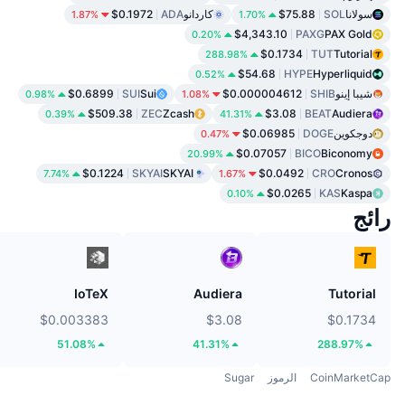
سولانا
SOL
$75.88
كاردانو
ADA
$0.1972
1.87%
1.70%
$4,343.10
PAXG
PAX Gold
0.20%
$0.1734
TUT
Tutorial
288.98%
$54.68
HYPE
Hyperliquid
0.52%
شيبا إينو
SHIB
$0.000004612
Sui
SUI
$0.6899
0.98%
1.08%
$509.38
ZEC
Zcash
$3.08
BEAT
Audiera
0.39%
41.31%
دوجكوين
DOGE
$0.06985
0.47%
$0.07057
BICO
Biconomy
20.99%
$0.1224
SKYAI
SKYAI
$0.0492
CRO
Cronos
7.74%
1.67%
$0.0265
KAS
Kaspa
0.10%
رائج
IoTeX
Audiera
Tutorial
$0.003383
$3.08
$0.1734
51.08%
41.31%
288.97%
CoinMarketCap
الرموز
Sugar