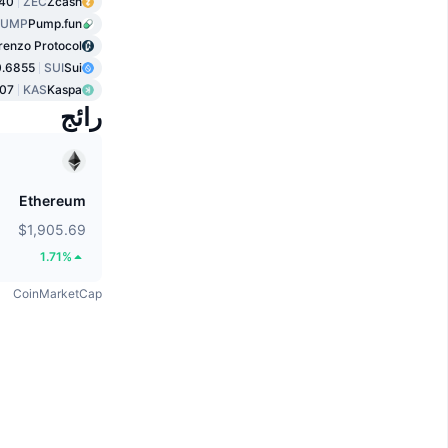
.40
ZEC
Zcash
PUMP
Pump.fun
renzo Protocol
.6855
SUI
Sui
07
KAS
Kaspa
رائج
Ethereum
$1,905.69
1.71%
CoinMarketCap