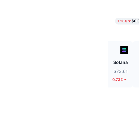
$0.
1.36%
Tether Gold
Solana
$4,276.94
$73.61
4.79%
0.73%