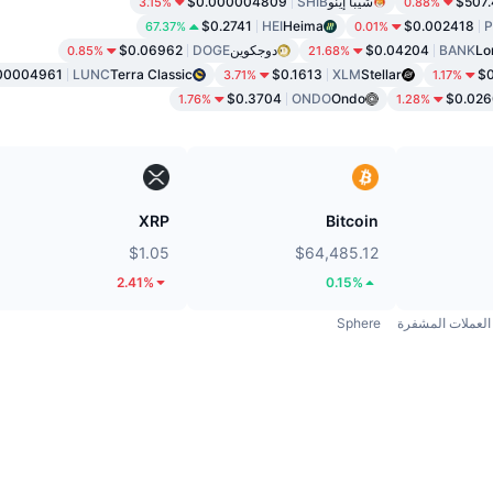
$507
شيبا إينو
SHIB
$0.000004809
3.15%
0.88%
$0.2741
HEI
Heima
$0.002418
67.37%
0.01%
Lo
BANK
$0.04204
دوجكوين
DOGE
$0.06962
0.85%
21.68%
00004961
LUNC
Terra Classic
$0.1613
XLM
Stellar
$0
3.71%
1.17%
$0.3704
ONDO
Ondo
$0.026
1.76%
1.28%
XRP
Bitcoin
$1.05
$64,485.12
2.41%
0.15%
العملات المشفرة
Sphere