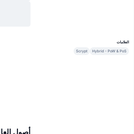
موقع إلكتروني
Website
الوسائط الاجتماعية
مستشكفات
sphere.iquidus.io
UCID
914
العلامات
Scrypt
Hybrid - PoW & PoS
أصول العال