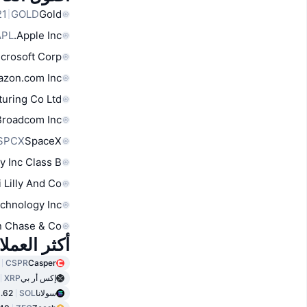
GOLD
Gold
APL
Apple Inc.
crosoft Corp
zon.com Inc
uring Co Ltd
Broadcom Inc
SPCX
SpaceX
y Inc Class B
i Lilly And Co
chnology Inc
 Chase & Co
أكثر العمل
CSPR
Casper
إكس أر بي
XRP
سولانا
SOL
.62