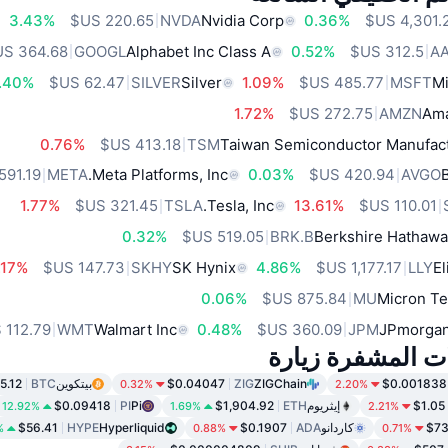
3.43%
NVDA
Nvidia Corp
0.36%
GOOGL
Alphabet Inc Class A
0.52%
A
.40%
SILVER
Silver
1.09%
MSFT
Mi
1.72%
AMZN
Ama
0.76%
TSM
Taiwan Semiconductor Manufact
META
Meta Platforms, Inc.
0.03%
AVGO
1.77%
TSLA
Tesla, Inc.
13.61%
0.32%
BRK.B
Berkshire Hathawa
.17%
SKHY
SK Hynix
4.86%
LLY
El
0.06%
MU
Micron Te
WMT
Walmart Inc
0.48%
JPM
JPmorgan
ات المشفرة زيارة
$0.001838
ZIGChain
ZIG
$0.04047
بيتكوين
BTC
5.12
0.32%
2.20%
$1.05
إيثريوم
ETH
$1,904.92
Pi
PI
$0.09418
12.92%
1.69%
2.21%
$73
كاردانو
ADA
$0.1907
Hyperliquid
HYPE
$56.41
%
0.88%
0.71%