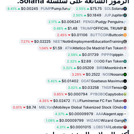
الرموز الشائعة على سلسلة Solana.
$0.00245
PUMP
Pump.fun
$75.75
SOL
Solana
8.41%
2.55%
$0.1849
JUP
Jupiter
2.50%
$0.006241
PENGU
Pudgy Penguins
2.17%
$1.48
TRUMP
OFFICIAL TRUMP
0.46%
$0.01106
BUTTCOIN
Buttcoin
2.45%
$0.02225
NEET
NotInEmploymentEducationTraining
7.27%
$1.59
ATM
Atletico De Madrid Fan Token
1.04%
$0.01739
PIPPIN
pippin
2.59%
$2.69
OG
OG Fan Token
2.32%
$0.05209
BIRB
Moonbirds
3.32%
$0.2522
NOS
Nosana
3.29%
$0.01402
GOAT
Goatseus Maximus
5.42%
$0.03258
TNSR
Tensor
3.02%
$0.000794
PYBOBO
Capybobo
0.85%
$0.02472
FLU
Fluminense FC Fan Token
4.35%
$8.74
MBLYon
Mobileye Global Tokenized Stock (Ondo)
0.01%
$0.00009979
AAA
Aiagent.app
4.37%
$0.00009799
WIZARD
Wizard Gang
1.09%
$0.0001015
LOBSTAR
Lobstar
4.31%