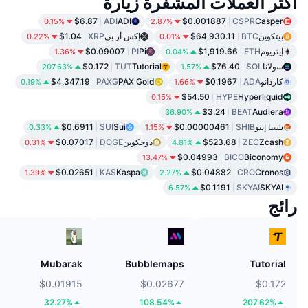
أكثر العملات المشفرة زيارة
$6.87
ADI
ADI
$0.001887
CSPR
Casper
0.15%
2.87%
بيتكوين
BTC
$64,930.11
إكس أر بي
XRP
$1.04
0.22%
0.01%
إيثريوم
ETH
$1,919.66
Pi
PI
$0.09007
1.36%
0.04%
سولانا
SOL
$76.40
Tutorial
TUT
$0.172
207.63%
1.57%
كاردانو
ADA
$0.1967
PAX Gold
PAXG
$4,347.19
0.19%
1.66%
$54.50
HYPE
Hyperliquid
0.15%
$3.24
BEAT
Audiera
36.90%
شيبا إينو
SHIB
$0.00000461
Sui
SUI
$0.6911
0.33%
1.15%
Zcash
ZEC
$523.68
دوجكوين
DOGE
$0.07017
0.31%
4.81%
$0.04993
BICO
Biconomy
13.47%
$0.02651
KAS
Kaspa
$0.04882
CRO
Cronos
1.39%
2.27%
$0.1191
SKYAI
SKYAI
6.57%
رائج
Mubarak
Bubblemaps
Tutorial
$0.01915
$0.02677
$0.172
32.27%
108.54%
207.62%