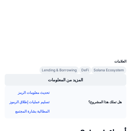
الوسائط الاجتماعية
معدلات التمويل
العقود
SLNDpm...HGtPwp
3.2
تقييم (CertiK)
مستشكفات
solscan.io
المحافظ
UCID
13524
العلامات
Lending & Borrowing
DeFi
Solana Ecosystem
المزيد من المعلومات
تحديث معلومات الرمز
تسليم عمليات إطلاق الرموز
هل تملك هذا المشروع؟
المطالبة بشارة المجتمع