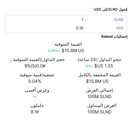
جديد
صناديق الاستثمار المتداولة في العملات المشفرة
x402
مُحول SLND إلى USD
كريبتو
صناديق المؤشرات المتداولة لـ بيتكوين
SLND
USD
سياسة
صناديق المؤشرات المتداولة لـ إيثريوم
إحصائيات Solend
القيمة السوقية
الرياضة
0.29%
التحليل الفني
حجم التداول (24 ساعة)
حجم التداول/القيمة السوقية (24 ساعة)
المالية
0.0#(5)9%
RSI
0%
القيمة المخففة بالكامل
تصفية/قيمة سوقية
تقنية
MACD
0.04%
إجمالي العرض
وعرض أقصى
NFT
--
100M SLND
المشتقات
العرض المتداول
حاملون
إحصائيات NFT الشاملة
8.1K
100M SLND
نظرة عامة
المبيعات القادمة
Whitepaper
Website
موقع إلكتروني
تصفيات