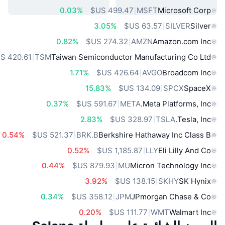
0.03%
MSFT
Microsoft Corp
3.05%
SILVER
Silver
0.82%
AMZN
Amazon.com Inc
TSM
Taiwan Semiconductor Manufacturing Co Ltd
1.71%
AVGO
Broadcom Inc
15.83%
SPCX
SpaceX
0.37%
META
Meta Platforms, Inc.
2.83%
TSLA
Tesla, Inc.
0.54%
BRK.B
Berkshire Hathaway Inc Class B
0.52%
LLY
Eli Lilly And Co
0.44%
MU
Micron Technology Inc
3.92%
SKHY
SK Hynix
0.34%
JPM
JPmorgan Chase & Co
0.20%
WMT
Walmart Inc