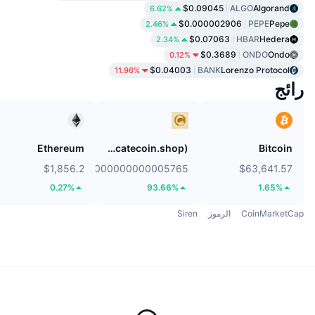
$0.09045
ALGO
Algorand
6.62%
$0.000002906
PEPE
Pepe
2.46%
$0.07063
HBAR
Hedera
2.34%
$0.3689
ONDO
Ondo
0.12%
$0.04003
BANK
Lorenzo Protocol
11.96%
رائج
Ethereum
Catecoin (catecoin.shop)
Bitcoin
$1,856.2
$0.0000000000005765
$63,641.57
0.27%
93.66%
1.65%
CoinMarketCap
الرموز
Siren