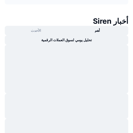
جديد
صناديق الاستثمار المتداولة في العملات المشفرة
x402
أخبار Siren
كريبتو
صناديق المؤشرات المتداولة لـ بيتكوين
أهم
الأحدث
سياسة
صناديق المؤشرات المتداولة لـ إيثريوم
تحليل يومي لسوق العملات الرقمية
الرياضة
التحليل الفني
المالية
RSI
تقنية
MACD
NFT
المشتقات
إحصائيات NFT الشاملة
نظرة عامة
المبيعات القادمة
تصفيات