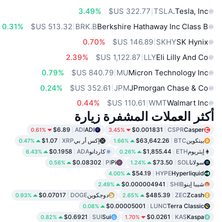
3.49%
TSLA
Tesla, Inc.
0.31%
BRK.B
Berkshire Hathaway Inc Class B
0.70%
SKHY
SK Hynix
2.39%
LLY
Eli Lilly And Co
0.79%
MU
Micron Technology Inc
0.24%
JPM
JPmorgan Chase & Co
0.44%
WMT
Walmart Inc
أكثر العملات المشفرة زيارة
$6.89
ADI
ADI
$0.001831
CSPR
Casper
0.61%
3.45%
بيتكوين
BTC
$63,642.26
إكس أر بي
XRP
$1.07
0.47%
1.66%
إيثريوم
ETH
$1,855.44
كاردانو
ADA
$0.1958
6.43%
0.26%
سولانا
SOL
$73.50
Pi
PI
$0.08302
0.56%
1.24%
$54.19
HYPE
Hyperliquid
4.00%
شيبا إينو
SHIB
$0.000004941
2.49%
Zcash
ZEC
$485.39
دوجكوين
DOGE
$0.07017
0.93%
2.65%
$0.00005001
LUNC
Terra Classic
0.08%
$0.6921
SUI
Sui
$0.0261
KAS
Kaspa
0.82%
1.70%