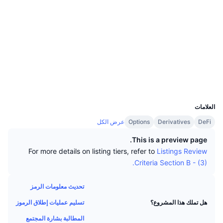
كبار المتداولين
التدفقات الداخلة/الخارجة للمنصات
مؤسسة
رائج
التداول الفوري (spot)
الوسائط الاجتماعية
التسعير
مؤشرات
القادمة
المشتقات
العقود
0xD23A...5093de
etherscan.io
الموارد
مستشكفات
تمت إضافتها حديثًا
مُؤشر الخوف والطمع
المحافظ
الرابحة والخاسرة
مؤشر موسم العملات البديلة
UCID
الوثائق
8701
الأكثر زيارة
مؤشرات دورة السوق
العلامات
الأسائة الشائعة
DeFi
Derivatives
Options
عرض الكل
الشعور السائد للمجتمع
هيمنة Bitcoin
This is a preview page.
تكاملات الذكاء الاصطناعي
For more details on listing tiers, refer to
Listings Review
ترتيب السلاسل
مؤشر CoinMarketCap 20
Criteria Section B - (3).
مركز وكلاء CMC
مؤشر CoinMarketCap 100
أسواق التوقعات
تحديث معلومات الرمز
سوق المهارات
تسليم عمليات إطلاق الرموز
هل تملك هذا المشروع؟
رائج
تدفقات صناديق المؤشرات المتداولة
CMC MCP
المطالبة بشارة المجتمع