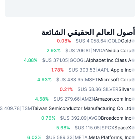
أصول العالم الحقيقي الشائعة
0.08%
GOLD
Gold
2.93%
NVDA
Nvidia Corp
4.88%
GOOGL
Alphabet Inc Class A
1.78%
AAPL
Apple Inc.
4.93%
MSFT
Microsoft Corp
0.21%
SILVER
Silver
4.58%
AMZN
Amazon.com Inc
TSM
Taiwan Semiconductor Manufacturing Co Ltd
0.76%
AVGO
Broadcom Inc
5.68%
SPCX
SpaceX
6.02%
META
Meta Platforms, Inc.