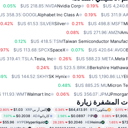
0.05%
NVDA
Nvidia Corp
0.19%
GOOGL
Alphabet Inc Class A
0.19%
A
0.42%
SILVER
Silver
0.21%
MSFT
Mi
0.08%
AMZN
Ama
0.12%
TSM
Taiwan Semiconductor Manufact
.97%
SPCX
SpaceX
0.07%
AVGO
TSLA
Tesla, Inc.
0.26%
META
Meta P
0.24%
BRK.B
Berkshire Hathawa
69%
SKHY
SK Hynix
0.10%
LLY
El
0.48%
MU
Micron Te
WMT
Walmart Inc
0.06%
JPM
JPmorgan
ات المشفرة زيارة
بيتكوين
BTC
$64,413.91
إكس أر بي
XRP
$1.03
2.80%
0.34%
0.11%
$1,906
Pi
PI
$0.0897
كاردانو
ADA
$0.2038
7.07%
2.56%
0.08%
$55.96
HYPE
Hyperliquid
$0.2046
HEI
Heima
$72
28.28%
1.65%