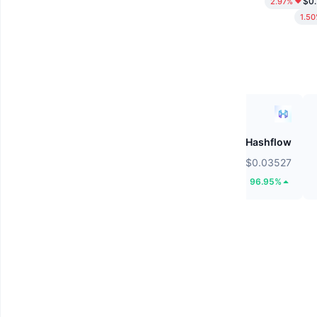
$0.
2.97%
1.5
ZEROBASE
Hashflow
$0.1799
$0.03527
41.39%
96.95%