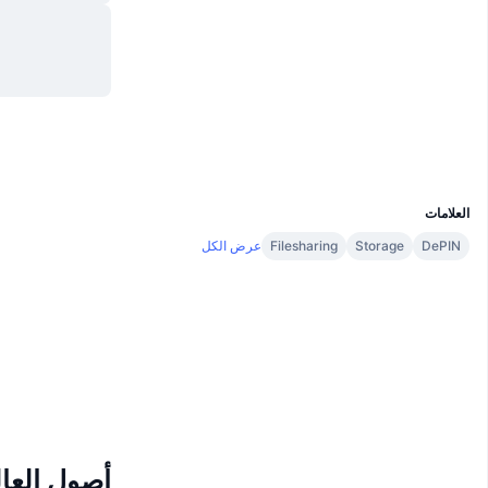
موقع إلكتروني
Website
Whitepaper
الوسائط الاجتماعية
explorer.sinovate.io
مستشكفات
UCID
3514
العلامات
DePIN
Storage
Filesharing
عرض الكل
أصول العال