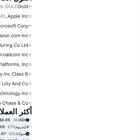
GOLD
Gold
APL
Apple Inc.
crosoft Corp
zon.com Inc
uring Co Ltd
Broadcom Inc
latforms, Inc.
y Inc Class B
i Lilly And Co
chnology Inc
 Chase & Co
أكثر العمل
$6.89
ADI
ADI
إيثريوم
ETH
.06
سولانا
SOL
.87