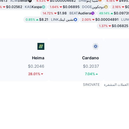
$495.
شيبا إينو
SHIB
$0.000004682
Stellar
XLM
1613
4.53%
4.18%
$0
دوجكوين
DOGE
$0.06895
Kaspa
KAS
$0.02562
0%
1.64%
2.16%
$1.98
BEAT
Audiera
$0.0973
14.72%
49.14%
LUN
$0.00004891
تشين لينك
LINK
$8.21
0.85%
2.00%
$0.06825
1.37%
Heima
Cardano
$0.2046
$0.2037
28.01%
7.04%
العملات المشفرة
SINOVATE