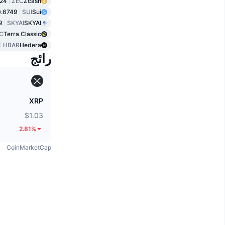
24
ZEC
Zcash
.6749
SUI
Sui
9
SKYAI
SKYAI
C
Terra Classic
HBAR
Hedera
رائج
XRP
$1.03
2.81%
CoinMarketCap