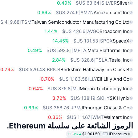
0.49%
SILVER
Silver
0.86%
AMZN
Amazon.com Inc
TSM
Taiwan Semiconductor Manufacturing Co Ltd
1.44%
AVGO
Broadcom Inc
14.45%
SPCX
SpaceX
0.49%
META
Meta Platforms, Inc.
2.84%
TSLA
Tesla, Inc.
0.79%
BRK.B
Berkshire Hathaway Inc Class B
0.70%
LLY
Eli Lilly And Co
0.64%
MU
Micron Technology Inc
3.72%
SKHY
SK Hynix
0.69%
JPM
JPmorgan Chase & Co
0.36%
WMT
Walmart Inc
الرموز الشائعة على سلسلة Ethereum.
$1,901.50
ETH
Ethereum
0.31%