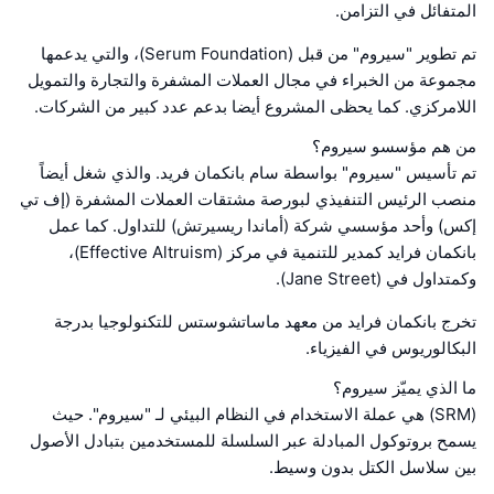
المتفائل في التزامن.
تم تطوير "سيروم" من قبل (Serum Foundation)، والتي يدعمها
مجموعة من الخبراء في مجال العملات المشفرة والتجارة والتمويل
اللامركزي. كما يحظى المشروع أيضا بدعم عدد كبير من الشركات.
من هم مؤسسو سيروم؟
تم تأسيس "سيروم" بواسطة سام بانكمان فريد. والذي شغل أيضاً
منصب الرئيس التنفيذي لبورصة مشتقات العملات المشفرة (إف تي
إكس) وأحد مؤسسي شركة (أماندا ريسيرتش) للتداول. كما عمل
بانكمان فرايد كمدير للتنمية في مركز (Effective Altruism)،
وكمتداول في (Jane Street).
تخرج بانكمان فرايد من معهد ماساتشوستس للتكنولوجيا بدرجة
البكالوريوس في الفيزياء.
ما الذي يميّز سيروم؟
(SRM) هي عملة الاستخدام في النظام البيئي لـ "سيروم". حيث
يسمح بروتوكول المبادلة عبر السلسلة للمستخدمين بتبادل الأصول
بين سلاسل الكتل بدون وسيط.