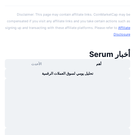
Disclaimer: This page may contain affiliate links. CoinMarketCap may be
compensated if you visit any affiliate links and you take certain actions such as
signing up and transacting with these affiliate platforms. Please refer to
Affiliate
.
Disclosure
أخبار Serum
أهم
الأحدث
تحليل يومي لسوق العملات الرقمية