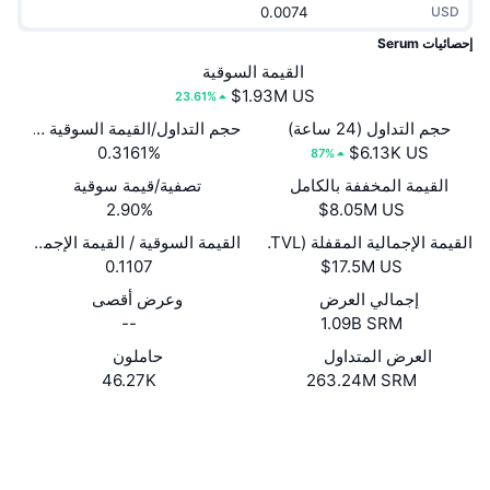
USD
جديد
صناديق الاستثمار المتداولة في العملات المشفرة
x402
إحصائيات Serum
كريبتو
القيمة السوقية
صناديق المؤشرات المتداولة لـ بيتكوين
23.61%
سياسة
صناديق المؤشرات المتداولة لـ إيثريوم
حجم التداول (24 ساعة)
حجم التداول/القيمة السوقية (24 ساعة)
0.3161%
87%
الرياضة
القيمة المخففة بالكامل
تصفية/قيمة سوقية
التحليل الفني
2.90%
المالية
القيمة الإجمالية المقفلة (TVL)
القيمة السوقية / القيمة الإجمالية المقفل
RSI
0.1107
تقنية
MACD
إجمالي العرض
وعرض أقصى
--
1.09B SRM
NFT
العرض المتداول
حاملون
المشتقات
46.27K
263.24M SRM
إحصائيات NFT الشاملة
نظرة عامة
موقع إلكتروني
Website
Whitepaper
المبيعات القادمة
الوسائط الاجتماعية
تصفيات