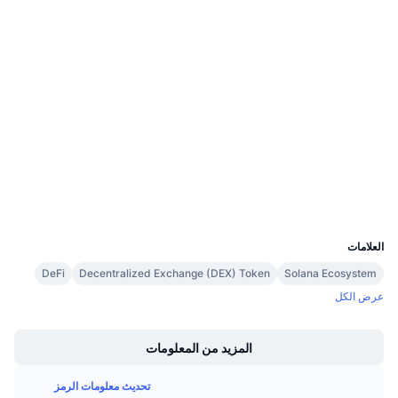
0x476c...5be0ff
معدلات التمويل
العقود
2.8
تقييم (CertiK)
Audits
etherscan.io
مستشكفات
المحافظ
UCID
6187
العلامات
DeFi
Decentralized Exchange (DEX) Token
Solana Ecosystem
عرض الكل
Boost
المزيد من المعلومات
تحديث معلومات الرمز