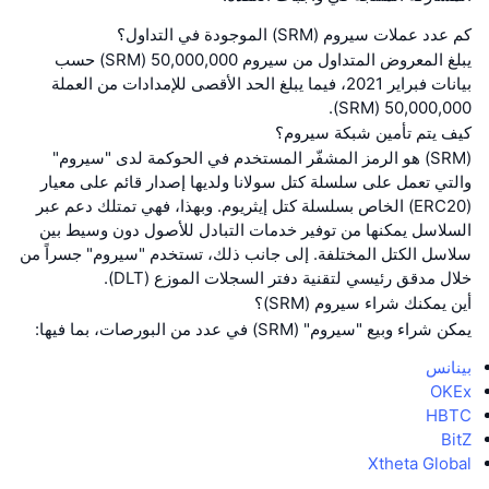
كم عدد عملات سيروم (SRM) الموجودة في التداول؟
يبلغ المعروض المتداول من سيروم 50,000,000 (SRM) حسب
بيانات فبراير 2021، فيما يبلغ الحد الأقصى للإمدادات من العملة
50,000,000 (SRM).
كيف يتم تأمين شبكة سيروم؟
(SRM) هو الرمز المشفّر المستخدم في الحوكمة لدى "سيروم"
والتي تعمل على سلسلة كتل سولانا ولديها إصدار قائم على معيار
(ERC20) الخاص بسلسلة كتل إيثريوم. وبهذا، فهي تمتلك دعم عبر
السلاسل يمكنها من توفير خدمات التبادل للأصول دون وسيط بين
سلاسل الكتل المختلفة. إلى جانب ذلك، تستخدم "سيروم" جسراً من
خلال مدقق رئيسي لتقنية دفتر السجلات الموزع (DLT).
أين يمكنك شراء سيروم (SRM)؟
يمكن شراء وبيع "سيروم" (SRM) في عدد من البورصات، بما فيها:
بينانس
OKEx
HBTC
BitZ
Xtheta Global