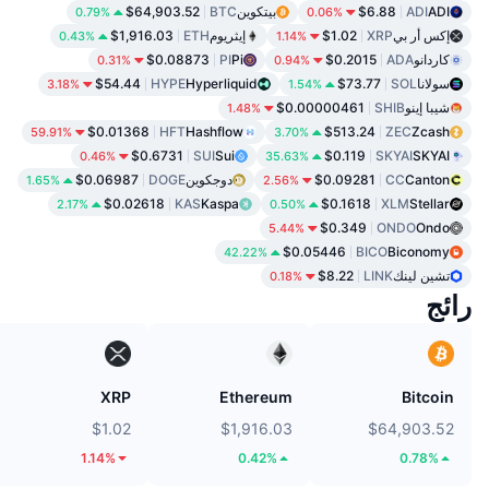
ADI
ADI
$6.88
بيتكوين
BTC
$64,903.52
0.79%
0.06%
إكس أر بي
XRP
$1.02
إيثريوم
ETH
$1,916.03
0.43%
1.14%
كاردانو
ADA
$0.2015
Pi
PI
$0.08873
0.31%
0.94%
سولانا
SOL
$73.77
Hyperliquid
HYPE
$54.44
3.18%
1.54%
شيبا إينو
SHIB
$0.00000461
1.48%
$0.01368
HFT
Hashflow
$513.24
ZEC
Zcash
59.91%
3.70%
$0.6731
SUI
Sui
$0.119
SKYAI
SKYAI
0.46%
35.63%
Canton
CC
$0.09281
دوجكوين
DOGE
$0.06987
1.65%
2.56%
$0.02618
KAS
Kaspa
$0.1618
XLM
Stellar
2.17%
0.50%
$0.349
ONDO
Ondo
5.44%
$0.05446
BICO
Biconomy
42.22%
تشين لينك
LINK
$8.22
0.18%
رائج
XRP
Ethereum
Bitcoin
$1.02
$1,916.03
$64,903.52
1.14%
0.42%
0.78%