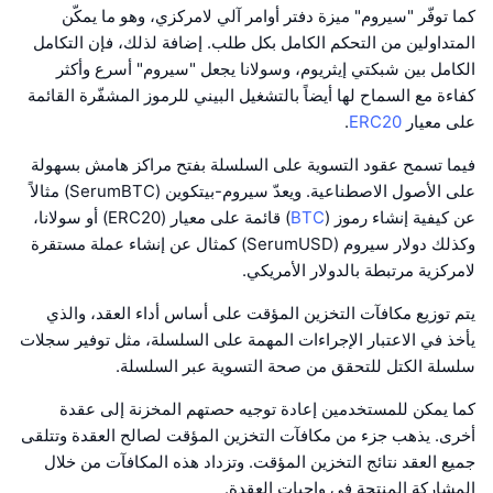
كما توفّر "سيروم" ميزة دفتر أوامر آلي لامركزي، وهو ما يمكّن
المتداولين من التحكم الكامل بكل طلب. إضافة لذلك، فإن التكامل
الكامل بين شبكتي إيثريوم، وسولانا يجعل "سيروم" أسرع وأكثر
كفاءة مع السماح لها أيضاً بالتشغيل البيني للرموز المشفّرة القائمة
على معيار
ERC20
.
فيما تسمح عقود التسوية على السلسلة بفتح مراكز هامش بسهولة
على الأصول الاصطناعية. ويعدّ سيروم-بيتكوين (SerumBTC) مثالاً
عن كيفية إنشاء رموز (
BTC
) قائمة على معيار (ERC20) أو سولانا،
وكذلك دولار سيروم (SerumUSD) كمثال عن إنشاء عملة مستقرة
لامركزية مرتبطة بالدولار الأمريكي.
يتم توزيع مكافآت التخزين المؤقت على أساس أداء العقد، والذي
يأخذ في الاعتبار الإجراءات المهمة على السلسلة، مثل توفير سجلات
سلسلة الكتل للتحقق من صحة التسوية عبر السلسلة.
كما يمكن للمستخدمين إعادة توجيه حصتهم المخزنة إلى عقدة
أخرى. يذهب جزء من مكافآت التخزين المؤقت لصالح العقدة وتتلقى
جميع العقد نتائج التخزين المؤقت. وتزداد هذه المكافآت من خلال
المشاركة المنتجة في واجبات العقدة.