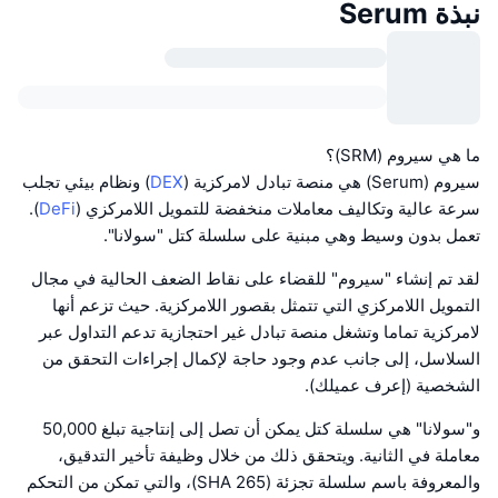
نبذة Serum
ما هي سيروم (SRM)؟
سيروم (Serum) هي منصة تبادل لامركزية (
DEX
) ونظام بيئي تجلب
سرعة عالية وتكاليف معاملات منخفضة للتمويل اللامركزي (
DeFi
).
تعمل بدون وسيط وهي مبنية على سلسلة كتل "سولانا".
لقد تم إنشاء "سيروم" للقضاء على نقاط الضعف الحالية في مجال
التمويل اللامركزي التي تتمثل بقصور اللامركزية. حيث تزعم أنها
لامركزية تماما وتشغل منصة تبادل غير احتجازية تدعم التداول عبر
السلاسل، إلى جانب عدم وجود حاجة لإكمال إجراءات التحقق من
الشخصية (إعرف عميلك).
و"سولانا" هي سلسلة كتل يمكن أن تصل إلى إنتاجية تبلغ 50,000
معاملة في الثانية. ويتحقق ذلك من خلال وظيفة تأخير التدقيق،
والمعروفة باسم سلسلة تجزئة (SHA 265)، والتي تمكن من التحكم