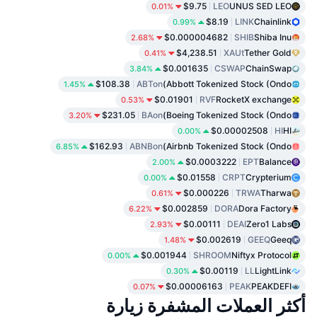
$9.75
LEO
UNUS SED LEO
0.01%
$8.19
LINK
Chainlink
0.99%
$0.000004682
SHIB
Shiba Inu
2.68%
$4,238.51
XAUt
Tether Gold
0.41%
$0.001635
CSWAP
ChainSwap
3.84%
$108.38
ABTon
Abbott Tokenized Stock (Ondo)
1.45%
$0.01901
RVF
RocketX exchange
0.53%
$231.05
BAon
Boeing Tokenized Stock (Ondo)
3.20%
$0.00002508
HI
HI
0.00%
$162.93
ABNBon
Airbnb Tokenized Stock (Ondo)
6.85%
$0.0003222
EPT
Balance
2.00%
$0.01558
CRPT
Crypterium
0.00%
$0.000226
TRWA
Tharwa
0.61%
$0.002859
DORA
Dora Factory
6.22%
$0.00111
DEAI
Zero1 Labs
2.93%
$0.002619
GEEQ
Geeq
1.48%
$0.001944
SHROOM
Niftyx Protocol
0.00%
$0.00119
LL
LightLink
0.30%
$0.00006163
PEAK
PEAKDEFI
0.07%
أكثر العملات المشفرة زيارة