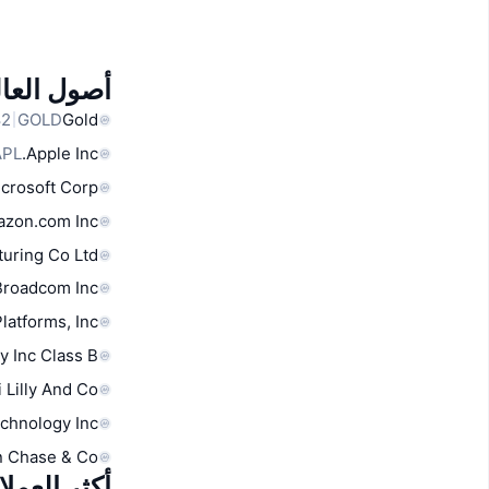
أصول العال
GOLD
Gold
APL
Apple Inc.
crosoft Corp
zon.com Inc
uring Co Ltd
Broadcom Inc
latforms, Inc.
y Inc Class B
i Lilly And Co
chnology Inc
 Chase & Co
أكثر العمل