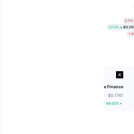
2.11%
$0.0
27.17%
1.
ETHGas
Stargate Finance
$0.02375
$0.1741
34.71%
44.02%