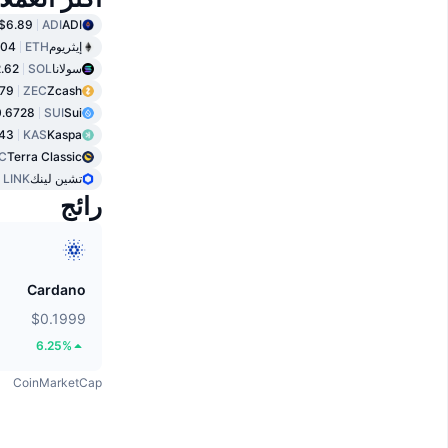
$6.89
ADI
ADI
إيثريوم
ETH
.04
سولانا
SOL
.62
.79
ZEC
Zcash
.6728
SUI
Sui
43
KAS
Kaspa
C
Terra Classic
تشين لينك
LINK
رائج
Cardano
$0.1999
6.25%
CoinMarketCap