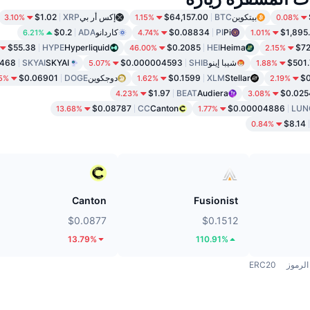
بيتكوين
BTC
$64,157.00
إكس أر بي
XRP
$1.02
3.10%
1.15%
0.08%
$1,895
Pi
PI
$0.08834
كاردانو
ADA
$0.2
6.21%
4.74%
1.01%
$55.38
HYPE
Hyperliquid
$0.2085
HEI
Heima
$72
46.00%
2.15%
$501
شيبا إينو
SHIB
$0.000004593
SKYAI
SKYAI
9468
5.07%
1.88%
$0
Stellar
XLM
$0.1599
دوجكوين
DOGE
$0.06901
45%
1.62%
2.19%
$1.97
BEAT
Audiera
$0.025
4.23%
3.08%
$0.08787
CC
Canton
$0.00004886
LUN
13.68%
1.77%
$8.14
0.84%
Canton
Fusionist
$0.0877
$0.1512
13.79%
110.91%
الرموز
ERC20