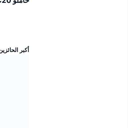
حاملو ERC20
أكبر الحائزين