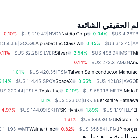
م الحقيقي الشائعة
0.10%
NVDA
Nvidia Corp
0.04%
GOOGL
Alphabet Inc Class A
0.45%
A
0.11%
SILVER
Silver
2.54%
MSFT
Mi
0.14%
AMZN
Ama
1.01%
TSM
Taiwan Semiconductor Manufact
6.14%
SPCX
SpaceX
0.55%
AVGO
TSLA
Tesla, Inc.
0.19%
META
Meta P
1.11%
BRK.B
Berkshire Hathawa
4.97%
SKHY
SK Hynix
1.89%
LLY
El
1.31%
MU
Micron Te
WMT
Walmart Inc
0.82%
JPM
JPmorgan
ات المشفرة زيارة