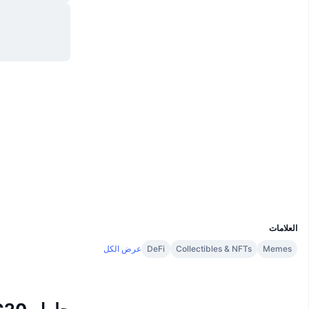
موقع إلكتروني
Website
Whitepaper
الوسائط الاجتماعية
0xc376...C4F9eA
العقود
2.8
تقييم (CertiK)
etherscan.io
مستشكفات
المحافظ
UCID
2165
العلامات
Memes
Collectibles & NFTs
DeFi
عرض الكل