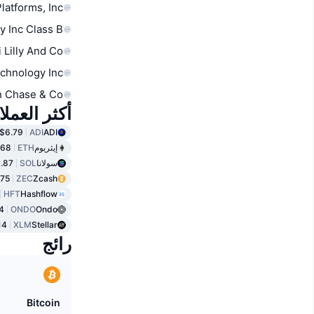
latforms, Inc.
y Inc Class B
i Lilly And Co
chnology Inc
 Chase & Co
أكثر العمل
$6.79
ADI
ADI
إيثريوم
ETH
.68
سولانا
SOL
.87
.75
ZEC
Zcash
HFT
Hashflow
4
ONDO
Ondo
14
XLM
Stellar
رائج
Bitcoin