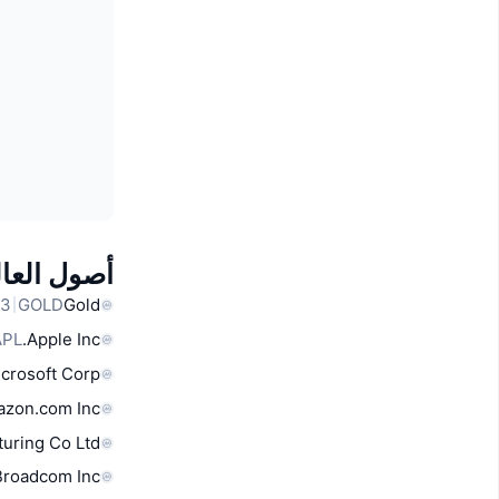
أصول العال
GOLD
Gold
APL
Apple Inc.
crosoft Corp
zon.com Inc
uring Co Ltd
Broadcom Inc