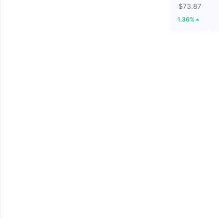
$0.05545
$73.87
40.35%
1.36%