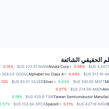
م الحقيقي الشائعة
0.19%
NVDA
Nvidia Corp
0.06%
GOOGL
Alphabet Inc Class A
0.04%
A
.15%
SILVER
Silver
0.03%
MSFT
Mi
0.07%
AMZN
Ama
0.18%
TSM
Taiwan Semiconductor Manufact
0.57%
SPCX
SpaceX
0.11%
AVGO