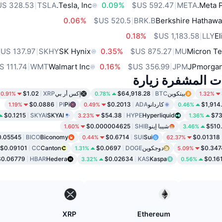
TSLA
Tesla, Inc.
0.09%
META
Meta P
0.06%
BRK.B
Berkshire Hathawa
0.18%
LLY
El
SKHY
SK Hynix
0.35%
MU
Micron Te
WMT
Walmart Inc
0.16%
JPM
JPmorgan
ات المشفرة زيارة
بيتكوين
BTC
$64,918.28
إكس أر بي
XRP
$1.02
0.91%
0.78%
1.32%
$1,914
كاردانو
ADA
$0.2013
Pi
PI
$0.0886
1.19%
0.49%
0.46%
$0.1215
SKYAI
SKYAI
$54.38
HYPE
Hyperliquid
$73
3.23%
1.36%
$510
شيبا إينو
SHIB
$0.000004625
1.60%
3.46%
0.05545
BICO
Biconomy
$0.6714
SUI
Sui
$0.01318
0.44%
62.37%
$0.347
دوجكوين
DOGE
$0.0697
Canton
CC
$0.09101
1.31%
5.09%
$0.06779
HBAR
Hedera
$0.02634
KAS
Kaspa
$0.16
3.32%
0.56%
XRP
Ethereum