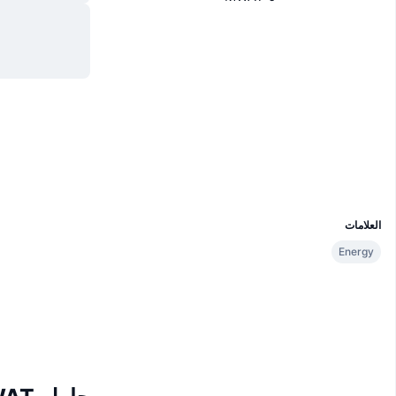
Whitepaper
Website
موقع إلكتروني
الوسائط الاجتماعية
العقود
0x6425...099d3b
etherscan.io
مستشكفات
المحافظ
UCID
2533
العلامات
Energy