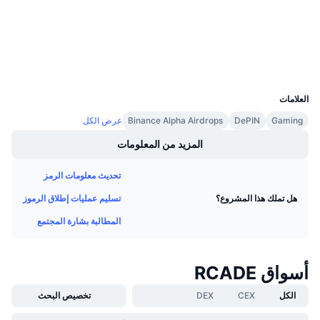
arbiscan.io
معدلات التمويل
مستشكفات
المحافظ
UCID
37260
العلامات
Gaming
DePIN
Binance Alpha Airdrops
عرض الكل
المزيد من المعلومات
تحديث معلومات الرمز
تسليم عمليات إطلاق الرموز
هل تملك هذا المشروع؟
المطالبة بشارة المجتمع
أسواق RCADE
الكل
CEX
DEX
تخصيص البحث