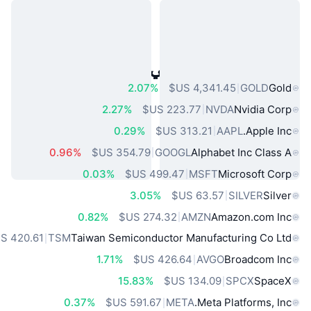
أصول العالم الحقيقي الشائعة
2.07%
GOLD
Gold
2.27%
NVDA
Nvidia Corp
0.29%
AAPL
Apple Inc.
0.96%
GOOGL
Alphabet Inc Class A
0.03%
MSFT
Microsoft Corp
3.05%
SILVER
Silver
0.82%
AMZN
Amazon.com Inc
TSM
Taiwan Semiconductor Manufacturing Co Ltd
1.71%
AVGO
Broadcom Inc
15.83%
SPCX
SpaceX
0.37%
META
Meta Platforms, Inc.