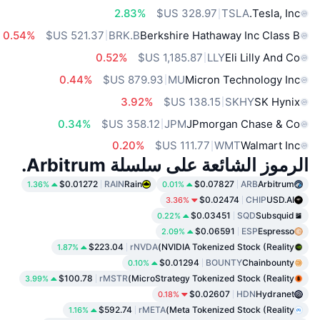
2.83%
TSLA
Tesla, Inc.
0.54%
BRK.B
Berkshire Hathaway Inc Class B
0.52%
LLY
Eli Lilly And Co
0.44%
MU
Micron Technology Inc
3.92%
SKHY
SK Hynix
0.34%
JPM
JPmorgan Chase & Co
0.20%
WMT
Walmart Inc
الرموز الشائعة على سلسلة Arbitrum.
$0.01272
RAIN
Rain
$0.07827
ARB
Arbitrum
1.36%
0.01%
$0.02474
CHIP
USD.AI
3.36%
$0.03451
SQD
Subsquid
0.22%
$0.06591
ESP
Espresso
2.09%
$223.04
rNVDA
NVIDIA Tokenized Stock (Reality)
1.87%
$0.01294
BOUNTY
Chainbounty
0.10%
$100.78
rMSTR
MicroStrategy Tokenized Stock (Reality)
3.99%
$0.02607
HDN
Hydranet
0.18%
$592.74
rMETA
Meta Tokenized Stock (Reality)
1.16%