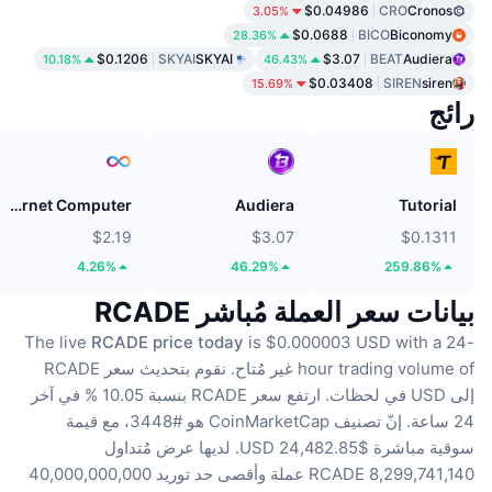
$0.04986
CRO
Cronos
3.05%
$0.0688
BICO
Biconomy
28.36%
$0.1206
SKYAI
SKYAI
$3.07
BEAT
Audiera
10.18%
46.43%
$0.03408
SIREN
siren
15.69%
رائج
Internet Computer
Audiera
Tutorial
$2.19
$3.07
$0.1311
4.26%
46.29%
259.86%
بيانات سعر العملة مُباشر RCADE
The live
RCADE price today
is $0.000003 USD with a 24-
hour trading volume of غير مُتاح.
نقوم بتحديث سعر RCADE
إلى USD في لحظات.
ارتفع سعر RCADE بنسبة 10.05 % في آخر
24 ساعة.
إنّ تصنيف CoinMarketCap هو #3448، مع قيمة
سوقية مباشرة $24,482.85 USD.
لديها عرض مُتداول
8,299,741,140 RCADE عملة
وأقصى حد توريد 40,000,000,000