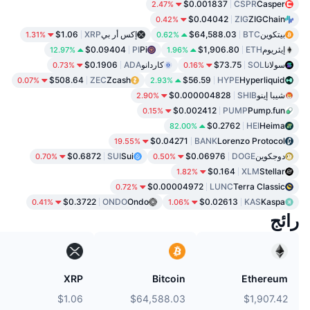
$0.001837
CSPR
Casper
2.47%
$0.04042
ZIG
ZIGChain
0.42%
بيتكوين
BTC
$64,588.03
إكس أر بي
XRP
$1.06
1.31%
0.62%
إيثريوم
ETH
$1,906.80
Pi
PI
$0.09404
12.97%
1.96%
سولانا
SOL
$73.75
كاردانو
ADA
$0.1906
0.73%
0.16%
$508.64
ZEC
Zcash
$56.59
HYPE
Hyperliquid
0.07%
2.93%
شيبا إينو
SHIB
$0.000004828
2.90%
$0.002412
PUMP
Pump.fun
0.15%
$0.2762
HEI
Heima
82.00%
$0.04271
BANK
Lorenzo Protocol
19.55%
دوجكوين
DOGE
$0.06976
Sui
SUI
$0.6872
0.70%
0.50%
$0.164
XLM
Stellar
1.82%
$0.00004972
LUNC
Terra Classic
0.72%
$0.3722
ONDO
Ondo
$0.02613
KAS
Kaspa
0.41%
1.06%
رائج
XRP
Bitcoin
Ethereum
$1.06
$64,588.03
$1,907.42