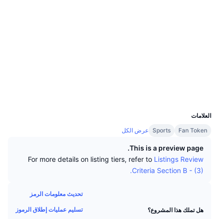
كبار المتداولين
التدفقات الداخلة/الخارجة للمنصات
مؤسسة
الوسائط الاجتماعية
رائج
التداول الفوري (spot)
HiAuh8...byvc97
التسعير
العقود
مؤشرات
القادمة
المشتقات
chiliscan.com
الموارد
مستشكفات
تمت إضافتها حديثًا
مُؤشر الخوف والطمع
المحافظ
الرابحة والخاسرة
مؤشر موسم العملات البديلة
الوثائق
UCID
16911
الأكثر زيارة
مؤشرات دورة السوق
الأسائة الشائعة
العلامات
الشعور السائد للمجتمع
هيمنة Bitcoin
Fan Token
Sports
عرض الكل
تكاملات الذكاء الاصطناعي
This is a preview page.
ترتيب السلاسل
مؤشر CoinMarketCap 20
For more details on listing tiers, refer to
Listings Review
مركز وكلاء CMC
Criteria Section B - (3).
مؤشر CoinMarketCap 100
أسواق التوقعات
سوق المهارات
تحديث معلومات الرمز
رائج
تدفقات صناديق المؤشرات المتداولة
تسليم عمليات إطلاق الرموز
هل تملك هذا المشروع؟
CMC MCP