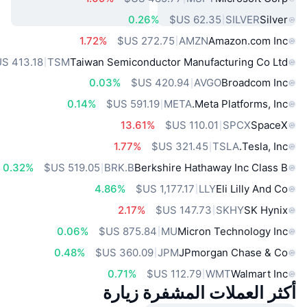
0.26%
SILVER
Silver
1.72%
AMZN
Amazon.com Inc
TSM
Taiwan Semiconductor Manufacturing Co Ltd
0.03%
AVGO
Broadcom Inc
0.14%
META
Meta Platforms, Inc.
13.61%
SPCX
SpaceX
1.77%
TSLA
Tesla, Inc.
0.32%
BRK.B
Berkshire Hathaway Inc Class B
4.86%
LLY
Eli Lilly And Co
2.17%
SKHY
SK Hynix
0.06%
MU
Micron Technology Inc
0.48%
JPM
JPmorgan Chase & Co
0.71%
WMT
Walmart Inc
أكثر العملات المشفرة زيارة