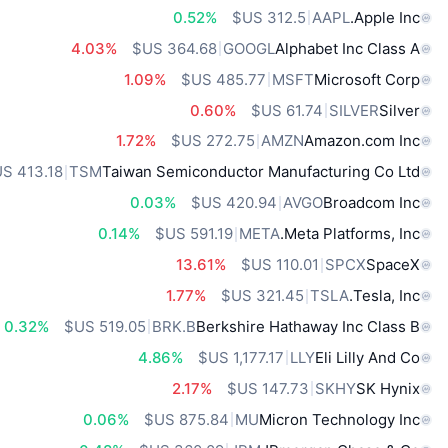
0.52%
AAPL
Apple Inc.
4.03%
GOOGL
Alphabet Inc Class A
1.09%
MSFT
Microsoft Corp
0.60%
SILVER
Silver
1.72%
AMZN
Amazon.com Inc
TSM
Taiwan Semiconductor Manufacturing Co Ltd
0.03%
AVGO
Broadcom Inc
0.14%
META
Meta Platforms, Inc.
13.61%
SPCX
SpaceX
1.77%
TSLA
Tesla, Inc.
0.32%
BRK.B
Berkshire Hathaway Inc Class B
4.86%
LLY
Eli Lilly And Co
2.17%
SKHY
SK Hynix
0.06%
MU
Micron Technology Inc