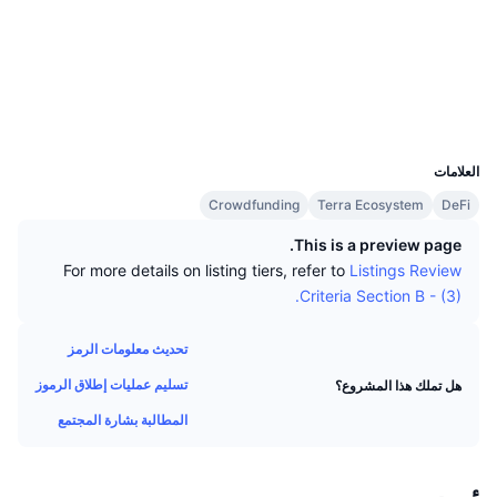
كبار المتداولين
التدفقات الداخلة/الخارجة للمنصات
مؤسسة
الوسائط الاجتماعية
رائج
التداول الفوري (spot)
العقود
terra1...qtcrpy
التسعير
مؤشرات
القادمة
finder.terra.money
المشتقات
مستشكفات
الموارد
تمت إضافتها حديثًا
مُؤشر الخوف والطمع
UCID
10767
العلامات
الرابحة والخاسرة
مؤشر موسم العملات البديلة
الوثائق
Crowdfunding
Terra Ecosystem
DeFi
الأكثر زيارة
مؤشرات دورة السوق
This is a preview page.
الأسائة الشائعة
For more details on listing tiers, refer to
Listings Review
الشعور السائد للمجتمع
هيمنة Bitcoin
Criteria Section B - (3).
تكاملات الذكاء الاصطناعي
ترتيب السلاسل
مؤشر CoinMarketCap 20
تحديث معلومات الرمز
مركز وكلاء CMC
تسليم عمليات إطلاق الرموز
هل تملك هذا المشروع؟
مؤشر CoinMarketCap 100
أسواق التوقعات
المطالبة بشارة المجتمع
سوق المهارات
رائج
تدفقات صناديق المؤشرات المتداولة
CMC MCP