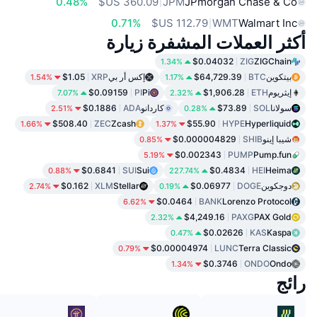
0.48%
JPM
JPmorgan Chase & Co
0.71%
WMT
Walmart Inc
أكثر العملات المشفرة زيارة
$0.04032
ZIG
ZIGChain
1.34%
بيتكوين
BTC
$64,729.39
إكس أر بي
XRP
$1.05
1.54%
1.17%
إيثريوم
ETH
$1,906.28
Pi
PI
$0.09159
7.07%
2.32%
سولانا
SOL
$73.89
كاردانو
ADA
$0.1886
2.51%
0.28%
$508.40
ZEC
Zcash
$55.90
HYPE
Hyperliquid
1.66%
1.37%
شيبا إينو
SHIB
$0.000004829
0.85%
$0.002343
PUMP
Pump.fun
5.19%
$0.6841
SUI
Sui
$0.4834
HEI
Heima
0.88%
227.74%
دوجكوين
DOGE
$0.06977
Stellar
XLM
$0.162
2.74%
0.19%
$0.0464
BANK
Lorenzo Protocol
6.62%
$4,249.16
PAXG
PAX Gold
2.32%
$0.02626
KAS
Kaspa
0.47%
$0.00004974
LUNC
Terra Classic
0.79%
$0.3746
ONDO
Ondo
1.34%
رائج