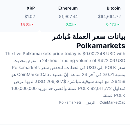
XRP
Ethereum
Bitcoin
$1.02
$1,907.44
$64,664.72
1.86%
0.2%
0.47%
بيانات سعر العملة مُباشر
Polkamarkets
The live
Polkamarkets price today
is $0.002248 USD with
a 24-hour trading volume of $422.06 USD.
نقوم بتحديث
سعر POLK إلى USD في لحظات.
انخفض سعر Polkamarkets
بنسبة 0.71% في آخر 24 ساعة.
إنّ تصنيف CoinMarketCap هو
#2645، مع قيمة سوقية مباشرة $206,867 USD.
لديها عرض
مُتداول 92,011,772 POLK عملة
وأقصى حد توريد 100,000,000
POLK عملة.
CoinMarketCap
الرموز
Polkamarkets