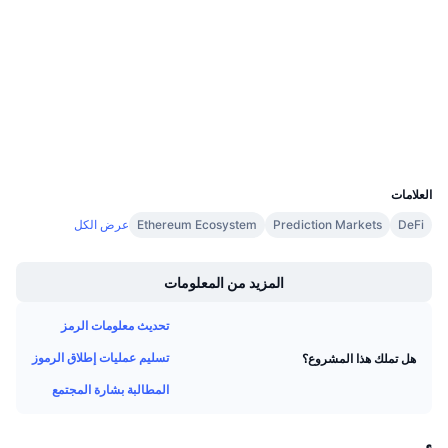
3.9
تقييم (CertiK)
معدلات التمويل
Audits
etherscan.io
مستشكفات
المحافظ
UCID
8579
العلامات
DeFi
Prediction Markets
Ethereum Ecosystem
عرض الكل
Boost
المزيد من المعلومات
تحديث معلومات الرمز
تسليم عمليات إطلاق الرموز
هل تملك هذا المشروع؟
المطالبة بشارة المجتمع