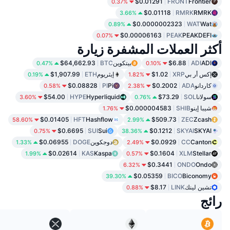
$0.01291
FRONT
Frontier
0.37%
$0.01118
RMRK
RMRK
3.66%
$0.0000002323
WAT
Wat
0.89%
$0.00006163
PEAK
PEAKDEFI
0.07%
أكثر العملات المشفرة زيارة
ADI
ADI
$6.88
بيتكوين
BTC
$64,662.93
0.47%
0.10%
إكس أر بي
XRP
$1.02
إيثريوم
ETH
$1,907.99
0.19%
1.82%
كاردانو
ADA
$0.2002
Pi
PI
$0.08828
0.58%
2.38%
سولانا
SOL
$73.29
Hyperliquid
HYPE
$54.00
3.60%
0.76%
شيبا إينو
SHIB
$0.000004583
1.76%
$0.01405
HFT
Hashflow
$509.73
ZEC
Zcash
58.60%
2.99%
$0.6695
SUI
Sui
$0.1212
SKYAI
SKYAI
0.75%
38.36%
Canton
CC
$0.0929
دوجكوين
DOGE
$0.06955
1.33%
2.49%
$0.02614
KAS
Kaspa
$0.1604
XLM
Stellar
1.99%
0.57%
$0.3441
ONDO
Ondo
6.32%
$0.05359
BICO
Biconomy
39.30%
تشين لينك
LINK
$8.17
0.88%
رائج