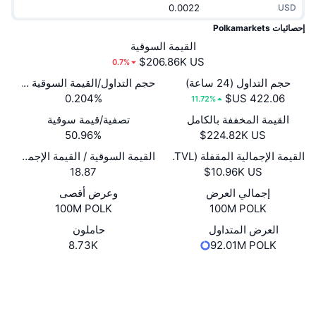
USD
جديد
صناديق الاستثمار المتداولة في العملات المشفرة
x402
إحصائيات Polkamarkets
كريبتو
القيمة السوقية
صناديق المؤشرات المتداولة لـ بيتكوين
0.7%
سياسة
صناديق المؤشرات المتداولة لـ إيثريوم
حجم التداول (24 ساعة)
حجم التداول/القيمة السوقية (24 ساعة)
0.204%
11.72%
الرياضة
القيمة المخففة بالكامل
تصفية/قيمة سوقية
التحليل الفني
50.96%
المالية
القيمة الإجمالية المقفلة (TVL)
القيمة السوقية / القيمة الإجمالية المقفل
RSI
18.87
تقنية
MACD
إجمالي العرض
وعرض أقصى
100M POLK
100M POLK
NFT
العرض المتداول
حاملون
المشتقات
8.73K
92.01M POLK
إحصائيات NFT الشاملة
نظرة عامة
موقع إلكتروني
Website
Whitepaper
الوسائط الاجتماعية
المبيعات القادمة
تصفيات
العقود
0xd478...f1cfbf