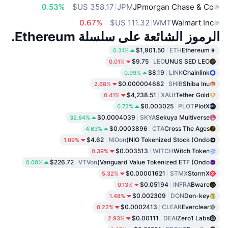
0.53%
JPM
JPmorgan Chase & Co
0.67%
WMT
Walmart Inc
الرموز الشائعة على سلسلة Ethereum.
$1,901.50
ETH
Ethereum
0.31%
$9.75
LEO
UNUS SED LEO
0.01%
$8.19
LINK
Chainlink
0.99%
$0.000004682
SHIB
Shiba Inu
2.68%
$4,238.51
XAUt
Tether Gold
0.41%
$0.003025
PLOT
PlotX
0.72%
$0.0004039
SKYA
Sekuya Multiverse
32.64%
$0.0003896
CTA
Cross The Ages
4.63%
$4.62
NIOon
NIO Tokenized Stock (Ondo)
1.09%
$0.003513
WITCH
Witch Token
0.39%
$226.72
VTVon
Vanguard Value Tokenized ETF (Ondo)
0.00%
$0.00001621
STMX
StormX
5.32%
$0.05194
INFRA
Bware
0.13%
$0.002309
DON
Don-key
1.48%
$0.0002413
CLEAR
Everclear
0.22%
$0.00111
DEAI
Zero1 Labs
2.93%