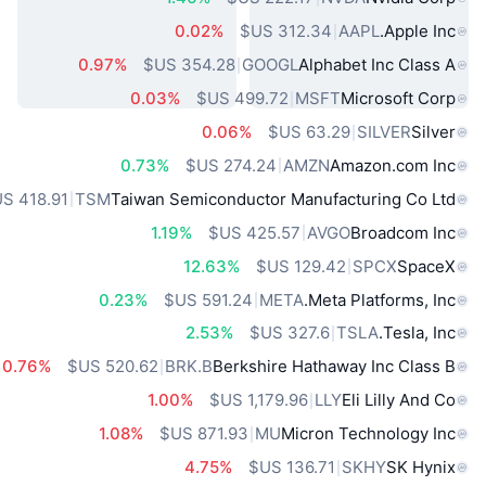
0.02%
AAPL
Apple Inc.
0.97%
GOOGL
Alphabet Inc Class A
0.03%
MSFT
Microsoft Corp
0.06%
SILVER
Silver
0.73%
AMZN
Amazon.com Inc
TSM
Taiwan Semiconductor Manufacturing Co Ltd
1.19%
AVGO
Broadcom Inc
12.63%
SPCX
SpaceX
0.23%
META
Meta Platforms, Inc.
2.53%
TSLA
Tesla, Inc.
0.76%
BRK.B
Berkshire Hathaway Inc Class B
1.00%
LLY
Eli Lilly And Co
1.08%
MU
Micron Technology Inc
4.75%
SKHY
SK Hynix