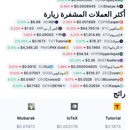
0.00%
$0.0008945
SAI
Sharpe AI
0.44%
أكثر العملات المشفرة زيارة
$6.88
ADI
ADI
$0.001889
CSPR
Casper
0.01%
2.35%
بيتكوين
BTC
$64,765.14
إكس أر بي
XRP
$1.03
0.23%
0.32%
إيثريوم
ETH
$1,914.66
Pi
PI
$0.09002
1.92%
0.21%
سولانا
SOL
$76.37
Tutorial
TUT
$0.1673
213.05%
2.07%
كاردانو
ADA
$0.1965
PAX Gold
PAXG
$4,346.20
0.14%
1.35%
$54.54
HYPE
Hyperliquid
0.26%
$3.26
BEAT
Audiera
32.24%
شيبا إينو
SHIB
$0.000004605
Sui
SUI
$0.6915
0.51%
1.49%
Zcash
ZEC
$516.37
دوجكوين
DOGE
$0.07001
0.52%
1.95%
$0.0487
CRO
Cronos
$0.0528
BICO
Biconomy
4.12%
6.17%
$0.1182
SKYAI
SKYAI
$0.02654
KAS
Kaspa
6.24%
1.32%
رائج
Mubarak
IoTeX
Tutorial
$0.01972
$0.003176
$0.1673