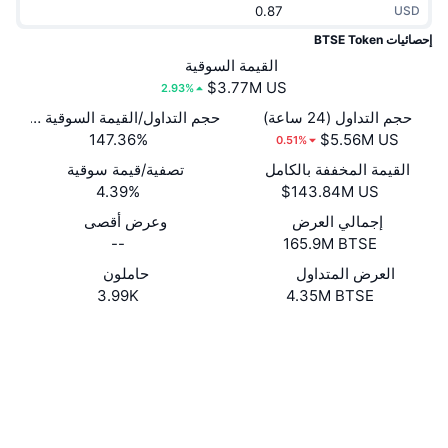
USD
جديد
صناديق الاستثمار المتداولة في العملات المشفرة
x402
إحصائيات BTSE Token
كريبتو
القيمة السوقية
صناديق المؤشرات المتداولة لـ بيتكوين
2.93%
سياسة
صناديق المؤشرات المتداولة لـ إيثريوم
حجم التداول (24 ساعة)
حجم التداول/القيمة السوقية (24 ساعة)
147.36%
0.51%
الرياضة
القيمة المخففة بالكامل
تصفية/قيمة سوقية
التحليل الفني
4.39%
المالية
إجمالي العرض
وعرض أقصى
RSI
--
165.9M BTSE
تقنية
MACD
العرض المتداول
حاملون
3.99K
4.35M BTSE
NFT
موقع إلكتروني
Website
Whitepaper
المشتقات
إحصائيات NFT الشاملة
الوسائط الاجتماعية
نظرة عامة
العقود
المبيعات القادمة
0x666d...0432ef
تصفيات
4.3
تقييم (CertiK)