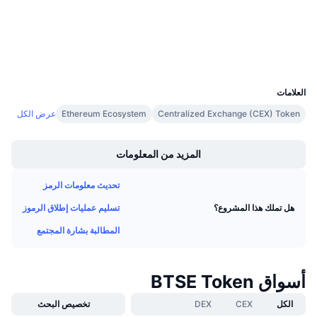
etherscan.io
معدلات التمويل
مستشكفات
المحافظ
UCID
5305
العلامات
Centralized Exchange (CEX) Token
Ethereum Ecosystem
عرض الكل
Boost
المزيد من المعلومات
تحديث معلومات الرمز
تسليم عمليات إطلاق الرموز
هل تملك هذا المشروع؟
المطالبة بشارة المجتمع
أسواق BTSE Token
الكل
CEX
DEX
تخصيص البحث