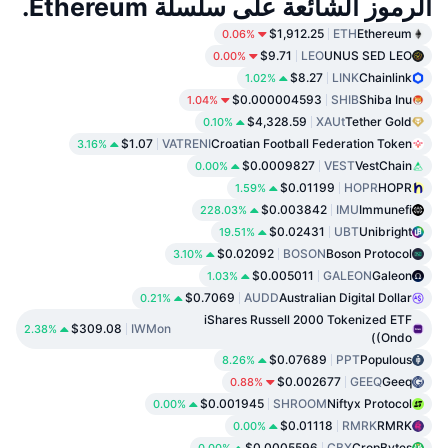
الرموز الشائعة على سلسلة Ethereum.
$1,912.25
ETH
Ethereum
0.06%
$9.71
LEO
UNUS SED LEO
0.00%
$8.27
LINK
Chainlink
1.02%
$0.000004593
SHIB
Shiba Inu
1.04%
$4,328.59
XAUt
Tether Gold
0.10%
$1.07
VATRENI
Croatian Football Federation Token
3.16%
$0.0009827
VEST
VestChain
0.00%
$0.01199
HOPR
HOPR
1.59%
$0.003842
IMU
Immunefi
228.03%
$0.02431
UBT
Unibright
19.51%
$0.02092
BOSON
Boson Protocol
3.10%
$0.005011
GALEON
Galeon
1.03%
$0.7069
AUDD
Australian Digital Dollar
0.21%
iShares Russell 2000 Tokenized ETF
$309.08
IWMon
2.38%
(Ondo)
$0.07689
PPT
Populous
8.26%
$0.002677
GEEQ
Geeq
0.88%
$0.001945
SHROOM
Niftyx Protocol
0.00%
$0.01118
RMRK
RMRK
0.00%
$0.0005596
CBX
CropBytes