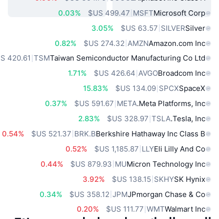
0.03%
MSFT
Microsoft Corp
3.05%
SILVER
Silver
0.82%
AMZN
Amazon.com Inc
TSM
Taiwan Semiconductor Manufacturing Co Ltd
1.71%
AVGO
Broadcom Inc
15.83%
SPCX
SpaceX
0.37%
META
Meta Platforms, Inc.
2.83%
TSLA
Tesla, Inc.
0.54%
BRK.B
Berkshire Hathaway Inc Class B
0.52%
LLY
Eli Lilly And Co
0.44%
MU
Micron Technology Inc
3.92%
SKHY
SK Hynix
0.34%
JPM
JPmorgan Chase & Co
0.20%
WMT
Walmart Inc