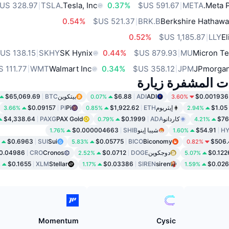
TSLA
Tesla, Inc.
0.37%
META
Meta P
0.54%
BRK.B
Berkshire Hathawa
0.52%
LLY
El
SKHY
SK Hynix
0.44%
MU
Micron Te
WMT
Walmart Inc
0.34%
JPM
JPmorgan
ات المشفرة زيارة
$0.001936
ADI
ADI
$6.88
بيتكوين
BTC
$65,069.69
0.07%
3.60%
$1.05
إيثريوم
ETH
$1,922.62
Pi
PI
$0.09157
3.66%
0.85%
2.94%
$76
كاردانو
ADA
$0.1999
PAX Gold
PAXG
$4,338.64
0.79%
4.21%
HY
$54.91
شيبا إينو
SHIB
$0.000004663
1.76%
1.60%
$0.6963
SUI
Sui
$0.05775
BICO
Biconomy
$506.
5.83%
0.82%
$0.122
دوجكوين
DOGE
$0.0712
Cronos
CRO
0.04986
2.52%
5.07%
$0.1655
XLM
Stellar
$0.03386
SIREN
siren
$0.026
%
1.17%
1.59%
Momentum
Cysic