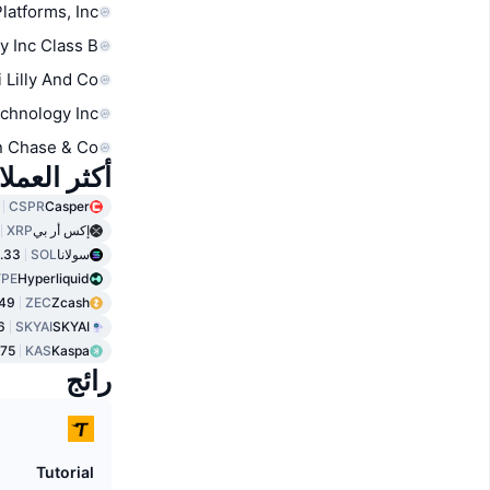
latforms, Inc.
y Inc Class B
i Lilly And Co
chnology Inc
 Chase & Co
أكثر العمل
CSPR
Casper
إكس أر بي
XRP
سولانا
SOL
.33
PE
Hyperliquid
49
ZEC
Zcash
6
SKYAI
SKYAI
75
KAS
Kaspa
رائج
Tutorial