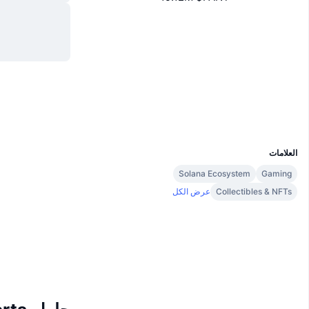
موقع إلكتروني
Website
الوسائط الاجتماعية
العقود
FANTaf...T3LX1r
مستشكفات
solscan.io
المحافظ
UCID
14655
العلامات
Solana Ecosystem
Gaming
Collectibles & NFTs
عرض الكل