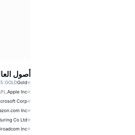
أصول العال
GOLD
Gold
APL
Apple Inc.
crosoft Corp
zon.com Inc
uring Co Ltd
Broadcom Inc