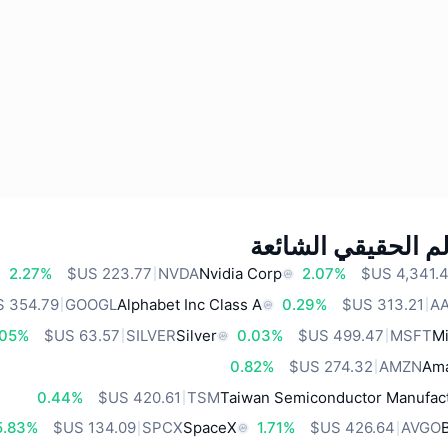
م الحقيقي الشائعة
2.27%
NVDA
Nvidia Corp
2.07%
GOOGL
Alphabet Inc Class A
0.29%
A
.05%
SILVER
Silver
0.03%
MSFT
Mi
0.82%
AMZN
Ama
0.44%
TSM
Taiwan Semiconductor Manufact
5.83%
SPCX
SpaceX
1.71%
AVGO