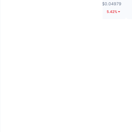
$0.01835
$0.04979
47.09%
5.42%