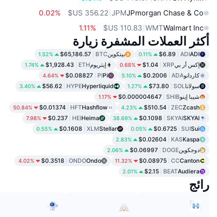
0.02%
JPM
JPmorgan Chase & Co
1.11%
WMT
Walmart Inc
أكثر العملات المشفرة زيارة
ADI
ADI
$6.89
بيتكوين
BTC
$65,186.57
1.52%
0.11%
إكس أر بي
XRP
$1.04
إيثريوم
ETH
$1,928.43
1.74%
0.68%
كاردانو
ADA
$0.2006
Pi
PI
$0.08827
4.64%
5.10%
سولانا
SOL
$73.80
Hyperliquid
HYPE
$56.62
3.40%
1.27%
شيبا إينو
SHIB
$0.000004647
1.17%
$0.01374
HFT
Hashflow
$510.54
ZEC
Zcash
50.84%
4.23%
$0.237
HEI
Heima
$0.1098
SKYAI
SKYAI
7.98%
38.69%
$0.1608
XLM
Stellar
$0.6725
SUI
Sui
0.55%
0.05%
$0.02604
KAS
Kaspa
2.83%
دوجكوين
DOGE
$0.06997
2.06%
$0.3518
ONDO
Ondo
$0.08975
CC
Canton
4.02%
11.32%
$2.15
BEAT
Audiera
2.01%
رائج