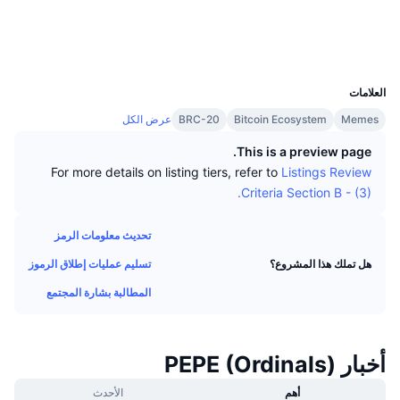
كبار المتداولين
التدفقات الداخلة/الخارجة للمنصات
مؤسسة
ordinalswallet.com
رائج
التداول الفوري (spot)
مستشكفات
التسعير
UCID
مؤشرات
القادمة
المشتقات
25046
العلامات
الموارد
تمت إضافتها حديثًا
مُؤشر الخوف والطمع
Memes
Bitcoin Ecosystem
BRC-20
عرض الكل
الرابحة والخاسرة
مؤشر موسم العملات البديلة
This is a preview page.
الوثائق
For more details on listing tiers, refer to
Listings Review
الأكثر زيارة
مؤشرات دورة السوق
Criteria Section B - (3).
الأسائة الشائعة
الشعور السائد للمجتمع
هيمنة Bitcoin
تحديث معلومات الرمز
تكاملات الذكاء الاصطناعي
تسليم عمليات إطلاق الرموز
هل تملك هذا المشروع؟
ترتيب السلاسل
مؤشر CoinMarketCap 20
المطالبة بشارة المجتمع
مركز وكلاء CMC
مؤشر CoinMarketCap 100
أسواق التوقعات
سوق المهارات
أخبار PEPE (Ordinals)
رائج
تدفقات صناديق المؤشرات المتداولة
CMC MCP
أهم
الأحدث