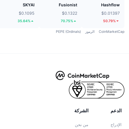
SKYAI
Fusionist
Hashflow
$0.1095
$0.1322
$0.01397
35.64%
70.75%
50.79%
CoinMarketCap
الرموز
PEPE (Ordinals)
الدعم
الشركة
الإدراج
من نحن