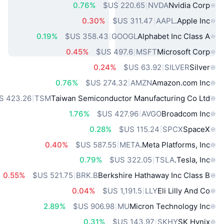
0.76%
NVDA
Nvidia Corp
0.30%
AAPL
Apple Inc.
0.19%
GOOGL
Alphabet Inc Class A
0.45%
MSFT
Microsoft Corp
0.24%
SILVER
Silver
0.76%
AMZN
Amazon.com Inc
TSM
Taiwan Semiconductor Manufacturing Co Ltd
1.76%
AVGO
Broadcom Inc
0.28%
SPCX
SpaceX
0.40%
META
Meta Platforms, Inc.
0.79%
TSLA
Tesla, Inc.
0.55%
BRK.B
Berkshire Hathaway Inc Class B
0.04%
LLY
Eli Lilly And Co
2.89%
MU
Micron Technology Inc
0.31%
SKHY
SK Hynix