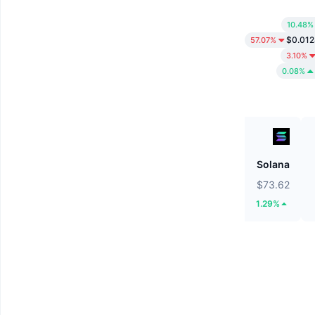
10.48%
$0.01
57.07%
3.10%
0.08%
BNB
Solana
$592.13
$73.62
0.01%
1.29%