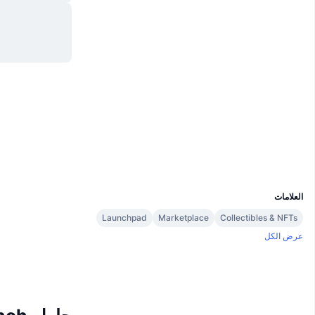
موقع إلكتروني
Website
الوسائط الاجتماعية
0xe7F7...29F2DD
العقود
etherscan.io
مستشكفات
المحافظ
UCID
11350
العلامات
Launchpad
Marketplace
Collectibles & NFTs
عرض الكل