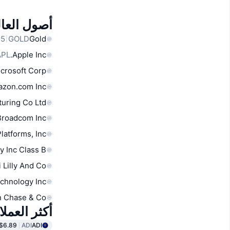
أصول العال
GOLD
Gold
APL
Apple Inc.
crosoft Corp
zon.com Inc
uring Co Ltd
Broadcom Inc
latforms, Inc.
y Inc Class B
i Lilly And Co
chnology Inc
 Chase & Co
أكثر العمل
$6.89
ADI
ADI