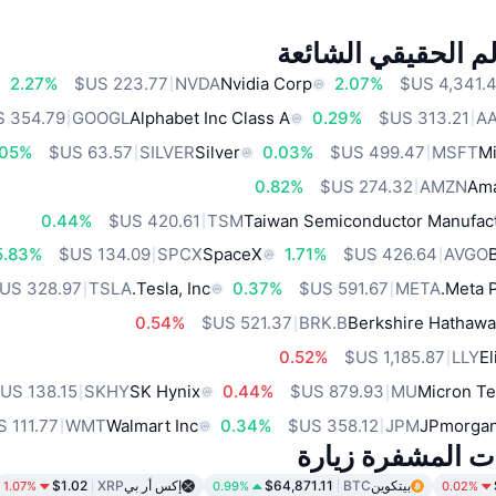
م الحقيقي الشائعة
2.27%
NVDA
Nvidia Corp
2.07%
GOOGL
Alphabet Inc Class A
0.29%
A
.05%
SILVER
Silver
0.03%
MSFT
Mi
0.82%
AMZN
Ama
0.44%
TSM
Taiwan Semiconductor Manufact
5.83%
SPCX
SpaceX
1.71%
AVGO
TSLA
Tesla, Inc.
0.37%
META
Meta P
0.54%
BRK.B
Berkshire Hathawa
0.52%
LLY
El
SKHY
SK Hynix
0.44%
MU
Micron Te
WMT
Walmart Inc
0.34%
JPM
JPmorgan
ات المشفرة زيارة
بيتكوين
BTC
$64,871.11
إكس أر بي
XRP
$1.02
1.07%
0.99%
0.02%