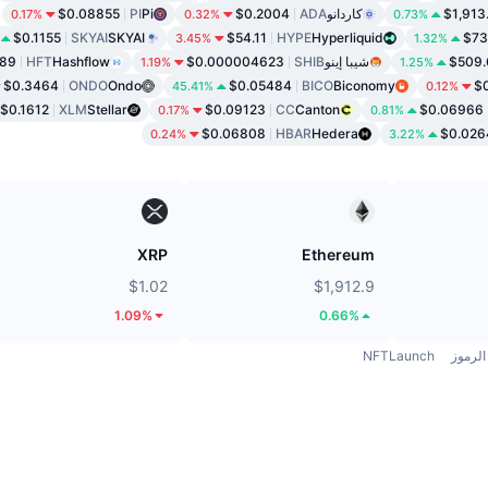
$1,913
كاردانو
ADA
$0.2004
Pi
PI
$0.08855
0.17%
0.32%
0.73%
$0.1155
SKYAI
SKYAI
$54.11
HYPE
Hyperliquid
$73
3.45%
1.32%
$509.
شيبا إينو
SHIB
$0.000004623
Hashflow
HFT
289
1.19%
1.25%
$0.3464
ONDO
Ondo
$0.05484
BICO
Biconomy
$
45.41%
0.12%
$0.1612
XLM
Stellar
$0.09123
CC
Canton
$0.06966
0.17%
0.81%
$0.06808
HBAR
Hedera
$0.026
0.24%
3.22%
XRP
Ethereum
$1.02
$1,912.9
1.09%
0.66%
الرموز
NFTLaunch