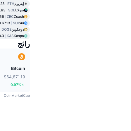
إيثريوم
ETH
.23
سولانا
SOL
.63
66
ZEC
Zcash
0.6713
SUI
Sui
دوجكوين
DOGE
43
KAS
Kaspa
رائج
Bitcoin
$64,871.19
0.97%
CoinMarketCap