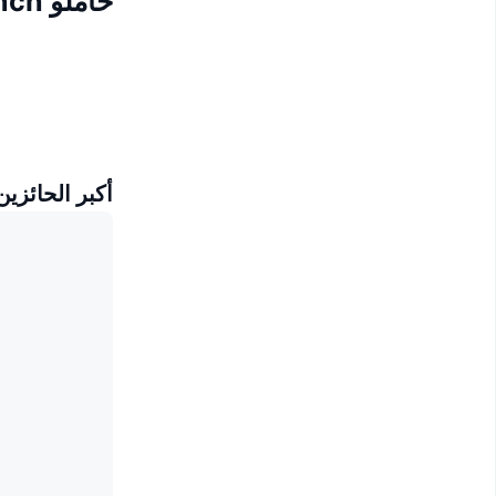
حاملو NFTLaunch
أكبر الحائزين