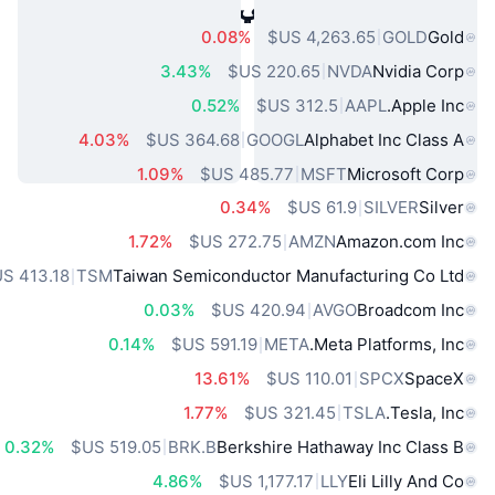
أصول العالم الحقيقي الشائعة
0.08%
GOLD
Gold
3.43%
NVDA
Nvidia Corp
0.52%
AAPL
Apple Inc.
4.03%
GOOGL
Alphabet Inc Class A
1.09%
MSFT
Microsoft Corp
0.34%
SILVER
Silver
1.72%
AMZN
Amazon.com Inc
TSM
Taiwan Semiconductor Manufacturing Co Ltd
0.03%
AVGO
Broadcom Inc
0.14%
META
Meta Platforms, Inc.
13.61%
SPCX
SpaceX
1.77%
TSLA
Tesla, Inc.
0.32%
BRK.B
Berkshire Hathaway Inc Class B
4.86%
LLY
Eli Lilly And Co