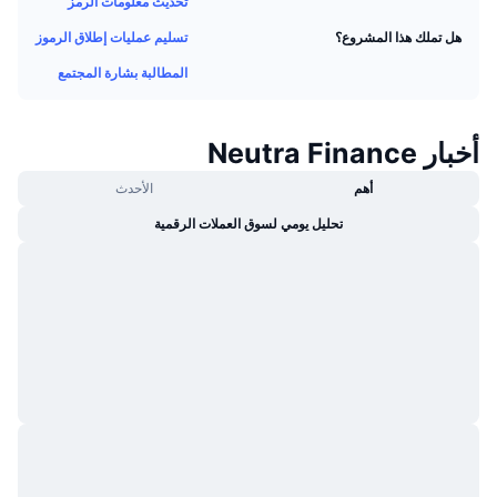
تحديث معلومات الرمز
جديد
صناديق الاستثمار المتداولة في العملات المشفرة
x402
تسليم عمليات إطلاق الرموز
هل تملك هذا المشروع؟
كريبتو
صناديق المؤشرات المتداولة لـ بيتكوين
المطالبة بشارة المجتمع
سياسة
صناديق المؤشرات المتداولة لـ إيثريوم
أخبار Neutra Finance
الرياضة
أهم
الأحدث
التحليل الفني
تحليل يومي لسوق العملات الرقمية
المالية
RSI
تقنية
MACD
NFT
المشتقات
إحصائيات NFT الشاملة
نظرة عامة
المبيعات القادمة
تصفيات