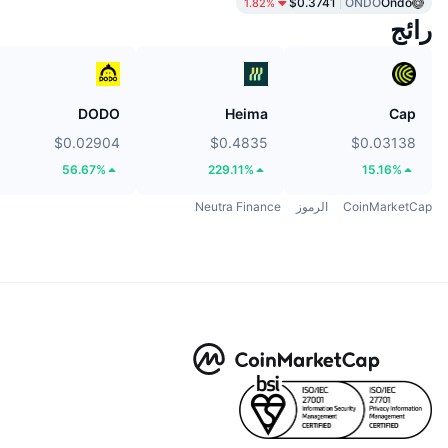
$0.3741
ONDO
Ondo
1.82%
رائج
DODO
Heima
Cap
$0.02904
$0.4835
$0.03138
56.67%
229.11%
15.16%
CoinMarketCap
الرموز
Neutra Finance