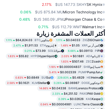
2.17%
SKHY
SK Hynix
0.06%
MU
Micron Technology Inc
0.48%
JPM
JPmorgan Chase & Co
0.71%
WMT
Walmart Inc
أكثر العملات المشفرة زيارة
ZIGChain
ZIG
$0.04033
بيتكوين
BTC
$64,824.03
1.11%
1.11%
إكس أر بي
XRP
$1.05
إيثريوم
ETH
$1,911.53
2.47%
1.49%
Pi
PI
$0.09113
سولانا
SOL
$73.99
0.21%
6.68%
كاردانو
ADA
$0.1881
Hyperliquid
HYPE
$55.82
1.83%
2.03%
$507.46
ZEC
Zcash
1.83%
شيبا إينو
SHIB
$0.000004837
1.18%
$0.002339
PUMP
Pump.fun
5.41%
$0.6849
SUI
Sui
$0.4829
HEI
Heima
0.83%
229.83%
دوجكوين
DOGE
$0.06987
Stellar
XLM
$0.1621
2.58%
0.26%
$0.04338
BANK
Lorenzo Protocol
14.66%
$4,251.52
PAXG
PAX Gold
2.33%
$0.02626
KAS
Kaspa
0.39%
$0.00004981
LUNC
Terra Classic
0.94%