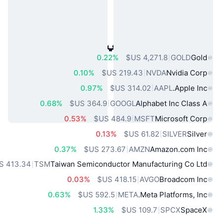
أصول العالم الحقيقي الشائعة
0.22%
GOLD
Gold
0.10%
NVDA
Nvidia Corp
0.97%
AAPL
Apple Inc.
0.68%
GOOGL
Alphabet Inc Class A
0.53%
MSFT
Microsoft Corp
0.13%
SILVER
Silver
0.37%
AMZN
Amazon.com Inc
TSM
Taiwan Semiconductor Manufacturing Co Ltd
0.03%
AVGO
Broadcom Inc
0.63%
META
Meta Platforms, Inc.
1.33%
SPCX
SpaceX