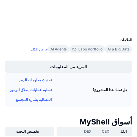
etherscan.io
معدلات التمويل
مستشكفات
المحافظ
UCID
35710
العلامات
AI & Big Data
YZi Labs Portfolio
AI Agents
عرض الكل
Boost
المزيد من المعلومات
تحديث معلومات الرمز
تسليم عمليات إطلاق الرموز
هل تملك هذا المشروع؟
المطالبة بشارة المجتمع
أسواق MyShell
الكل
CEX
DEX
تخصيص البحث