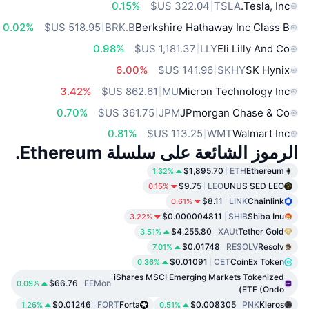
0.15%
TSLA
Tesla, Inc.
0.02%
BRK.B
Berkshire Hathaway Inc Class B
0.98%
LLY
Eli Lilly And Co
6.00%
SKHY
SK Hynix
3.42%
MU
Micron Technology Inc
0.70%
JPM
JPmorgan Chase & Co
0.81%
WMT
Walmart Inc
الرموز الشائعة على سلسلة Ethereum.
$1,895.70
ETH
Ethereum
1.32%
$9.75
LEO
UNUS SED LEO
0.15%
$8.11
LINK
Chainlink
0.61%
$0.000004811
SHIB
Shiba Inu
3.22%
$4,255.80
XAUt
Tether Gold
3.51%
$0.01748
RESOLV
Resolv
7.01%
$0.01091
CET
CoinEx Token
0.36%
iShares MSCI Emerging Markets Tokenized
$66.76
EEMon
0.09%
ETF (Ondo)
$0.01246
FORT
Forta
$0.008305
PNK
Kleros
1.26%
0.51%