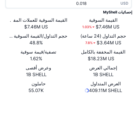
USD
جديد
صناديق الاستثمار المتداولة في العملات المشفرة
x402
إحصائيات MyShell
كريبتو
القيمة السوقية
القيمة السوقية للعملات المفتوحة
صناديق المؤشرات المتداولة لـ بيتكوين
1.03%
سياسة
صناديق المؤشرات المتداولة لـ إيثريوم
حجم التداول (24 ساعة)
حجم التداول/القيمة السوقية (24 ساعة)
48.8%
7.8%
الرياضة
القيمة المخففة بالكامل
تصفية/قيمة سوقية
التحليل الفني
1.62%
المالية
إجمالي العرض
وعرض أقصى
RSI
1B SHELL
1B SHELL
تقنية
MACD
العرض المتداول
حاملون
55.07K
409.11M SHELL
NFT
موقع إلكتروني
Website
Whitepaper
المشتقات
الوسائط الاجتماعية
إحصائيات NFT الشاملة
نظرة عامة
0xf2c8...28Bdb3
العقود
المبيعات القادمة
تصفيات
4.4
تقييم (CertiK)