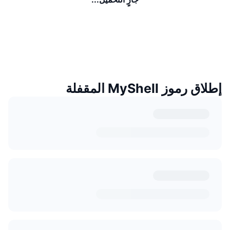
إطلاق رموز MyShell المقفلة