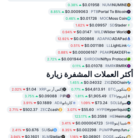
$0.01958
NUMI
NUMINE
0.38%
$0.0009063
PTB
Portal To Bitcoin
8.85%
$0.01726
MOC
Moss Coin
0.46%
$0.09957
SD
Stader
1.62%
$0.0147
WILD
Wilder World
0.94%
$0.000866
ADAPAD
ADAPad
12.92%
$0.001186
LL
LightLink
0.51%
$0.00006167
PEAK
PEAKDEFI
0.88%
$0.001944
SHROOM
Niftyx Protocol
2.72%
$0.01078
RMRK
RMRK
0.11%
أكثر العملات المشفرة زيارة
$0.04032
ZIG
ZIGChain
1.45%
بيتكوين
BTC
$64,613.91
إكس أر بي
XRP
$1.04
2.02%
0.77%
إيثريوم
ETH
$1,905.49
Pi
PI
$0.09088
3.75%
1.81%
سولانا
SOL
$73.24
كاردانو
ADA
$0.1889
3.91%
1.09%
$502.37
ZEC
Zcash
$55.60
HYPE
Hyperliquid
2.71%
3.07%
$0.3598
HEI
Heima
123.17%
شيبا إينو
SHIB
$0.000004723
3.41%
$0.676
SUI
Sui
$0.002298
PUMP
Pump.fun
2.41%
8.35%
دوجكوين
DOGE
$0.06901
Stellar
XLM
$0.1601
3.94%
1.16%