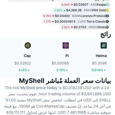
$0.02607
KAS
Kaspa
0.54%
$4,266.28
PAXG
PAX Gold
2.90%
$0.04402
BANK
Lorenzo Protocol
9.74%
$0.00004913
LUNC
Terra Classic
1.77%
$0.3702
ONDO
Ondo
2.82%
رائج
Cap
Pi
Heima
$0.02922
$0.09088
$0.3598
4.18%
3.74%
123.16%
بيانات سعر العملة مُباشر MyShell
The live
MyShell price today
is $0.018238 USD with a 24-
hour trading volume of $3,641,686 USD.
نقوم بتحديث سعر
SHELL إلى USD في لحظات.
انخفض سعر MyShell بنسبة 1.03%
في آخر 24 ساعة.
إنّ تصنيف CoinMarketCap هو #1006، مع قيمة
سوقية مباشرة $7,461,198 USD.
لديها عرض مُتداول 409,111,111