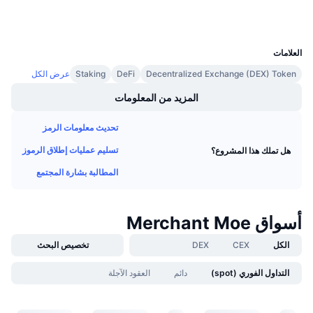
مستشكفات
معدلات التمويل
UCID
28852
العلامات
Decentralized Exchange (DEX) Token
DeFi
Staking
عرض الكل
المزيد من المعلومات
تحديث معلومات الرمز
تسليم عمليات إطلاق الرموز
هل تملك هذا المشروع؟
المطالبة بشارة المجتمع
أسواق Merchant Moe
الكل
CEX
DEX
تخصيص البحث
التداول الفوري (spot)
دائم
العقود الآجلة