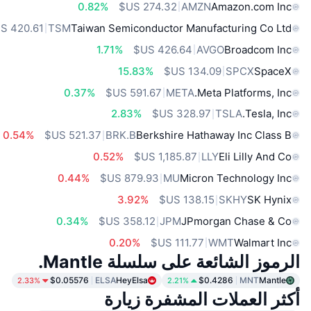
0.82%
AMZN
Amazon.com Inc
TSM
Taiwan Semiconductor Manufacturing Co Ltd
1.71%
AVGO
Broadcom Inc
15.83%
SPCX
SpaceX
0.37%
META
Meta Platforms, Inc.
2.83%
TSLA
Tesla, Inc.
0.54%
BRK.B
Berkshire Hathaway Inc Class B
0.52%
LLY
Eli Lilly And Co
0.44%
MU
Micron Technology Inc
3.92%
SKHY
SK Hynix
0.34%
JPM
JPmorgan Chase & Co
0.20%
WMT
Walmart Inc
الرموز الشائعة على سلسلة Mantle.
$0.05576
ELSA
HeyElsa
$0.4286
MNT
Mantle
2.33%
2.21%
أكثر العملات المشفرة زيارة