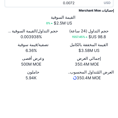
USD
جديد
صناديق الاستثمار المتداولة في العملات المشفرة
x402
إحصائيات Merchant Moe
كريبتو
القيمة السوقية
صناديق المؤشرات المتداولة لـ بيتكوين
0%
سياسة
صناديق المؤشرات المتداولة لـ إيثريوم
حجم التداول (24 ساعة)
حجم التداول/القيمة السوقية (24 ساعة)
0.003938%
1557.45%
الرياضة
القيمة المخففة بالكامل
تصفية/قيمة سوقية
التحليل الفني
6.36%
المالية
إجمالي العرض
وعرض أقصى
RSI
500M MOE
350.4M MOE
تقنية
MACD
العرض المُتداول المحسوب ذاتيًا
حاملون
5.94K
350.4M MOE
NFT
موقع إلكتروني
Website
Whitepaper
المشتقات
الوسائط الاجتماعية
إحصائيات NFT الشاملة
نظرة عامة
العقود
0x4515...dC00c9
3.4
تقييم (CertiK)
المبيعات القادمة
تصفيات
mantlescan.xyz