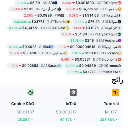
$6.89
ADI
ADI
$0.001893
CSPR
Casper
0.04%
2.26%
بيتكوين
BTC
$64,775.52
إكس أر بي
XRP
$1.03
0.24%
0.28%
إيثريوم
ETH
$1,914.68
Pi
PI
$0.0898
2.36%
0.08%
سولانا
SOL
$76.29
Tutorial
TUT
$0.1773
238.80%
2.02%
كاردانو
ADA
$0.1975
PAX Gold
PAXG
$4,347.51
0.20%
1.15%
$54.63
HYPE
Hyperliquid
0.05%
$3.15
BEAT
Audiera
34.15%
شيبا إينو
SHIB
$0.000004618
Sui
SUI
$0.6923
0.09%
1.12%
Zcash
ZEC
$513.67
دوجكوين
DOGE
$0.07005
0.52%
1.46%
$0.05331
BICO
Biconomy
6.48%
$0.02653
KAS
Kaspa
$0.04869
CRO
Cronos
1.29%
4.90%
$0.1278
SKYAI
SKYAI
15.27%
رائج
Cookie DAO
IoTeX
Tutorial
$0.01187
$0.003217
$0.1771
25.05%
40.37%
238.88%