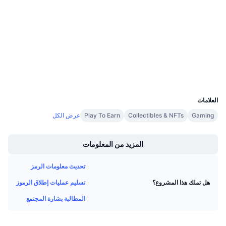
3.9
تقييم (CertiK)
معدلات التمويل
Audits
etherscan.io
مستشكفات
المحافظ
UCID
12240
العلامات
Gaming
Collectibles & NFTs
Play To Earn
عرض الكل
Boost
المزيد من المعلومات
تحديث معلومات الرمز
تسليم عمليات إطلاق الرموز
هل تملك هذا المشروع؟
المطالبة بشارة المجتمع