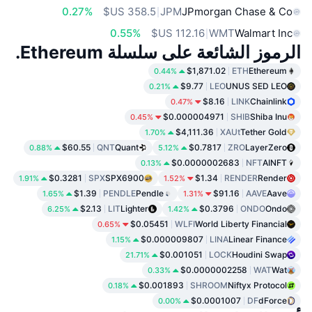
0.27%
JPM
JPmorgan Chase & Co
0.55%
WMT
Walmart Inc
الرموز الشائعة على سلسلة Ethereum.
$1,871.02
ETH
Ethereum
0.44%
$9.77
LEO
UNUS SED LEO
0.21%
$8.16
LINK
Chainlink
0.47%
$0.000004971
SHIB
Shiba Inu
0.45%
$4,111.36
XAUt
Tether Gold
1.70%
$60.55
QNT
Quant
$0.7817
ZRO
LayerZero
0.88%
5.12%
$0.0000002683
NFT
AINFT
0.13%
$0.3281
SPX
SPX6900
$1.34
RENDER
Render
1.91%
1.52%
$1.39
PENDLE
Pendle
$91.16
AAVE
Aave
1.65%
1.31%
$2.13
LIT
Lighter
$0.3796
ONDO
Ondo
6.25%
1.42%
$0.05451
WLFI
World Liberty Financial
0.65%
$0.000009807
LINA
Linear Finance
1.15%
$0.001051
LOCK
Houdini Swap
21.71%
$0.0000002258
WAT
Wat
0.33%
$0.001893
SHROOM
Niftyx Protocol
0.18%
$0.0001007
DF
dForce
0.00%