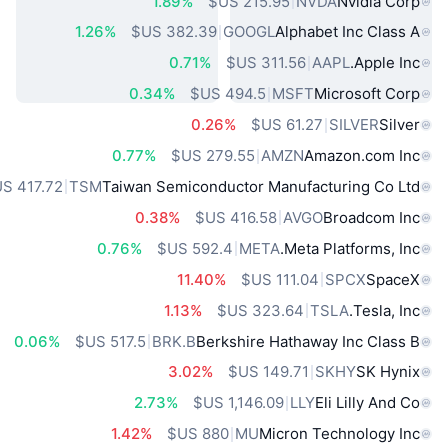
1.89%
NVDA
Nvidia Corp
1.26%
GOOGL
Alphabet Inc Class A
0.71%
AAPL
Apple Inc.
0.34%
MSFT
Microsoft Corp
0.26%
SILVER
Silver
0.77%
AMZN
Amazon.com Inc
TSM
Taiwan Semiconductor Manufacturing Co Ltd
0.38%
AVGO
Broadcom Inc
0.76%
META
Meta Platforms, Inc.
11.40%
SPCX
SpaceX
1.13%
TSLA
Tesla, Inc.
0.06%
BRK.B
Berkshire Hathaway Inc Class B
3.02%
SKHY
SK Hynix
2.73%
LLY
Eli Lilly And Co
1.42%
MU
Micron Technology Inc