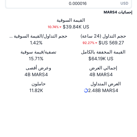
USD
جديد
صناديق الاستثمار المتداولة في العملات المشفرة
x402
إحصائيات MARS4
كريبتو
القيمة السوقية
صناديق المؤشرات المتداولة لـ بيتكوين
10.74%
سياسة
صناديق المؤشرات المتداولة لـ إيثريوم
حجم التداول (24 ساعة)
حجم التداول/القيمة السوقية (24 ساعة)
1.42%
92.27%
الرياضة
القيمة المخففة بالكامل
تصفية/قيمة سوقية
التحليل الفني
15.71%
المالية
إجمالي العرض
وعرض أقصى
RSI
4B MARS4
4B MARS4
تقنية
MACD
العرض المتداول
حاملون
11.82K
2.48B MARS4
NFT
Whitepaper
Website
المشتقات
موقع إلكتروني
إحصائيات NFT الشاملة
نظرة عامة
الوسائط الاجتماعية
المبيعات القادمة
0x16CD...eAed87
العقود
تصفيات