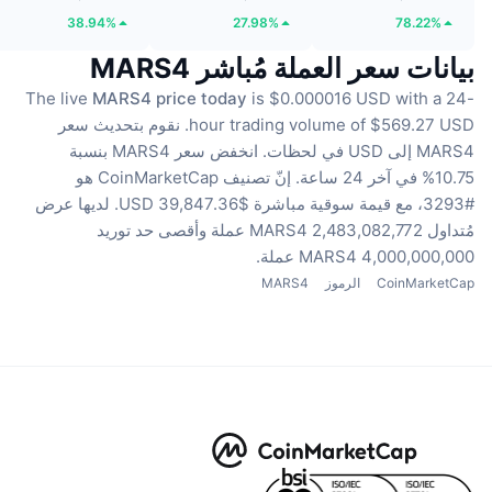
38.94%
27.98%
78.22%
بيانات سعر العملة مُباشر MARS4
The live
MARS4 price today
is $0.000016 USD with a 24-
hour trading volume of $569.27 USD.
نقوم بتحديث سعر
MARS4 إلى USD في لحظات.
انخفض سعر MARS4 بنسبة
10.75% في آخر 24 ساعة.
إنّ تصنيف CoinMarketCap هو
#3293، مع قيمة سوقية مباشرة $39,847.36 USD.
لديها عرض
مُتداول 2,483,082,772 MARS4 عملة
وأقصى حد توريد
4,000,000,000 MARS4 عملة.
CoinMarketCap
الرموز
MARS4