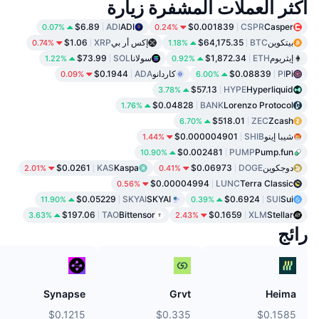
أكثر العملات المشفرة زيارة
$6.89
ADI
ADI
$0.001839
CSPR
Casper
0.07%
0.24%
بيتكوين
BTC
$64,175.35
إكس أر بي
XRP
$1.06
0.74%
1.18%
إيثريوم
ETH
$1,872.34
سولانا
SOL
$73.99
1.22%
0.92%
Pi
PI
$0.08839
كاردانو
ADA
$0.1944
0.09%
6.00%
$57.13
HYPE
Hyperliquid
3.78%
$0.04828
BANK
Lorenzo Protocol
1.76%
$518.01
ZEC
Zcash
6.70%
شيبا إينو
SHIB
$0.000004901
1.44%
$0.002481
PUMP
Pump.fun
10.90%
دوجكوين
DOGE
$0.06973
Kaspa
KAS
$0.0261
2.01%
0.41%
$0.00004994
LUNC
Terra Classic
0.56%
$0.05229
SKYAI
SKYAI
$0.6924
SUI
Sui
11.90%
0.39%
$197.06
TAO
Bittensor
$0.1659
XLM
Stellar
3.63%
2.43%
رائج
Synapse
Grvt
Heima
$0.1215
$0.335
$0.1585