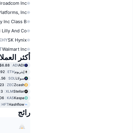
Broadcom Inc
latforms, Inc.
y Inc Class B
i Lilly And Co
KHY
SK Hynix
T
Walmart Inc
شفرة زيارة
$6.88
ADI
ADI
.92
ETH
إيثريوم
.56
SOL
سولانا
23
ZEC
Zcash
13
XLM
Stellar
06
KAS
Kaspa
HFT
Hashflow
رائج