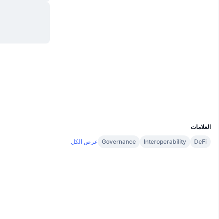
Whitepaper
Website
موقع إلكتروني
الوسائط الاجتماعية
802d89...e.near
العقود
Audits
nearblocks.io
مستشكفات
UCID
29221
العلامات
عرض الكل
Governance
Interoperability
DeFi