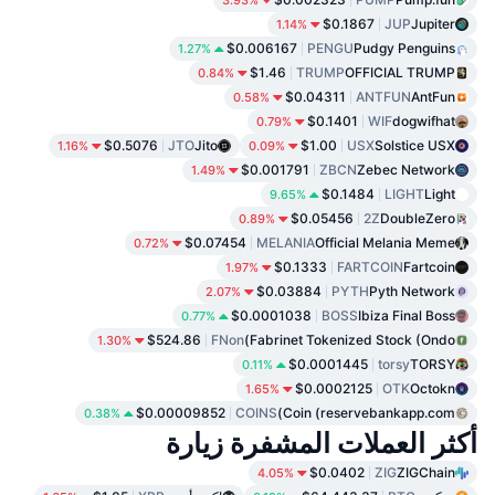
$0.1867
JUP
Jupiter
1.14%
$0.006167
PENGU
Pudgy Penguins
1.27%
$1.46
TRUMP
OFFICIAL TRUMP
0.84%
$0.04311
ANTFUN
AntFun
0.58%
$0.1401
WIF
dogwifhat
0.79%
$0.5076
JTO
Jito
$1.00
USX
Solstice USX
1.16%
0.09%
$0.001791
ZBCN
Zebec Network
1.49%
$0.1484
LIGHT
Light
9.65%
$0.05456
2Z
DoubleZero
0.89%
$0.07454
MELANIA
Official Melania Meme
0.72%
$0.1333
FARTCOIN
Fartcoin
1.97%
$0.03884
PYTH
Pyth Network
2.07%
$0.0001038
BOSS
Ibiza Final Boss
0.77%
$524.86
FNon
Fabrinet Tokenized Stock (Ondo)
1.30%
$0.0001445
torsy
TORSY
0.11%
$0.0002125
OTK
Octokn
1.65%
$0.00009852
COINS
Coin (reservebankapp.com)
0.38%
أكثر العملات المشفرة زيارة
$0.0402
ZIG
ZIGChain
4.05%