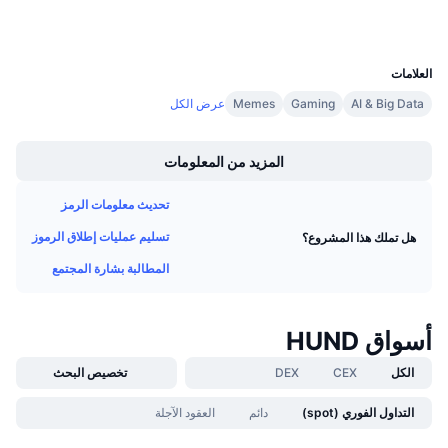
معدلات التمويل
UCID
30007
العلامات
AI & Big Data
Gaming
Memes
عرض الكل
Boost
المزيد من المعلومات
تحديث معلومات الرمز
تسليم عمليات إطلاق الرموز
هل تملك هذا المشروع؟
المطالبة بشارة المجتمع
أسواق HUND
الكل
CEX
DEX
تخصيص البحث
التداول الفوري (spot)
دائم
العقود الآجلة