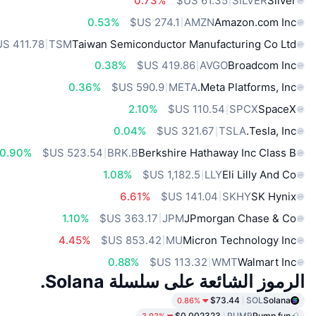
0.73%
SILVER
Silver
0.53%
AMZN
Amazon.com Inc
TSM
Taiwan Semiconductor Manufacturing Co Ltd
0.38%
AVGO
Broadcom Inc
0.36%
META
Meta Platforms, Inc.
2.10%
SPCX
SpaceX
0.04%
TSLA
Tesla, Inc.
0.90%
BRK.B
Berkshire Hathaway Inc Class B
1.08%
LLY
Eli Lilly And Co
6.61%
SKHY
SK Hynix
1.10%
JPM
JPmorgan Chase & Co
4.45%
MU
Micron Technology Inc
0.88%
WMT
Walmart Inc
الرموز الشائعة على سلسلة Solana.
$73.44
SOL
Solana
0.86%
$0.002323
PUMP
Pump.fun
3.93%