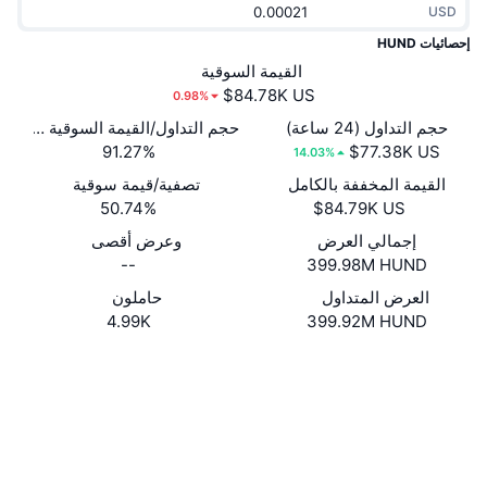
USD
جديد
صناديق الاستثمار المتداولة في العملات المشفرة
x402
إحصائيات HUND
كريبتو
القيمة السوقية
صناديق المؤشرات المتداولة لـ بيتكوين
0.98%
سياسة
صناديق المؤشرات المتداولة لـ إيثريوم
حجم التداول (24 ساعة)
حجم التداول/القيمة السوقية (24 ساعة)
91.27%
14.03%
الرياضة
القيمة المخففة بالكامل
تصفية/قيمة سوقية
التحليل الفني
50.74%
المالية
إجمالي العرض
وعرض أقصى
RSI
--
399.98M HUND
تقنية
MACD
العرض المتداول
حاملون
4.99K
399.92M HUND
NFT
موقع إلكتروني
Website
المشتقات
الوسائط الاجتماعية
إحصائيات NFT الشاملة
نظرة عامة
العقود
2XPqoK...kDUZev
مستشكفات
solscan.io
المبيعات القادمة
تصفيات
المحافظ