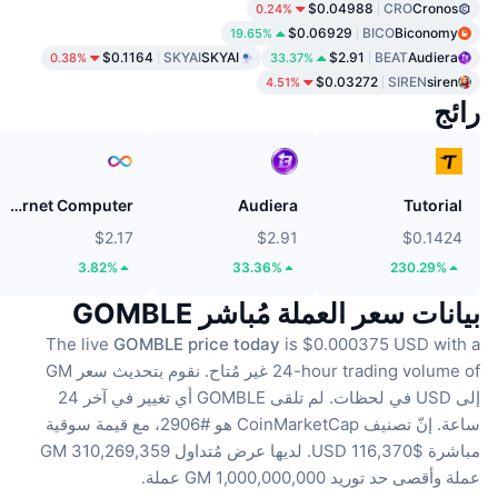
$0.04988
CRO
Cronos
0.24%
$0.06929
BICO
Biconomy
19.65%
$0.1164
SKYAI
SKYAI
$2.91
BEAT
Audiera
0.38%
33.37%
$0.03272
SIREN
siren
4.51%
رائج
Internet Computer
Audiera
Tutorial
$2.17
$2.91
$0.1424
3.82%
33.36%
230.29%
بيانات سعر العملة مُباشر GOMBLE
The live
GOMBLE price today
is $0.000375 USD with a
24-hour trading volume of غير مُتاح.
نقوم بتحديث سعر GM
إلى USD في لحظات.
لم تلقى GOMBLE أي تغيير في آخر 24
ساعة.
إنّ تصنيف CoinMarketCap هو #2906، مع قيمة سوقية
مباشرة $116,370 USD.
لديها عرض مُتداول 310,269,359 GM
عملة
وأقصى حد توريد 1,000,000,000 GM عملة.