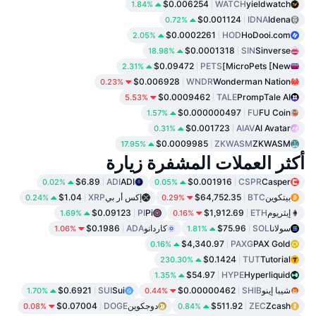
$0.006254
WATCH
yieldwatch
1.84%
$0.001124
IDNA
Idena
0.72%
$0.0002261
HOD
HoDooi.com
2.05%
$0.0001318
SIN
Sinverse
18.98%
$0.09472
PETS
MicroPets [New]
2.31%
$0.006928
WNDR
Wonderman Nation
0.23%
$0.0009462
TALE
PrompTale AI
5.53%
$0.000000497
FU
FU Coin
1.57%
$0.001723
AIAV
AI Avatar
0.31%
$0.0009985
ZKWASM
ZKWASM
17.95%
أكثر العملات المشفرة زيارة
$6.89
ADI
ADI
$0.001916
CSPR
Casper
0.02%
0.05%
بيتكوين
BTC
$64,752.35
إكس أر بي
XRP
$1.04
0.24%
0.29%
إيثريوم
ETH
$1,912.69
Pi
PI
$0.09123
1.69%
0.16%
سولانا
SOL
$75.96
كاردانو
ADA
$0.1986
1.06%
1.81%
$4,340.97
PAXG
PAX Gold
0.16%
$0.1424
TUT
Tutorial
230.30%
$54.97
HYPE
Hyperliquid
1.35%
شيبا إينو
SHIB
$0.00000462
Sui
SUI
$0.6921
1.70%
0.44%
Zcash
ZEC
$511.92
دوجكوين
DOGE
$0.07004
0.08%
0.84%