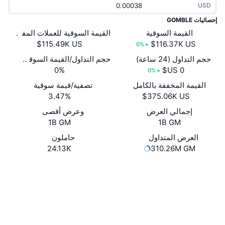
USD
جديد
صناديق الاستثمار المتداولة في العملات المشفرة
x402
إحصائيات GOMBLE
كريبتو
القيمة السوقية
القيمة السوقية للعملات المفتوحة
صناديق المؤشرات المتداولة لـ بيتكوين
0%
سياسة
صناديق المؤشرات المتداولة لـ إيثريوم
حجم التداول (24 ساعة)
حجم التداول/القيمة السوقية (24 ساعة)
0%
0%
الرياضة
القيمة المخففة بالكامل
تصفية/قيمة سوقية
التحليل الفني
3.47%
المالية
إجمالي العرض
وعرض أقصى
RSI
1B GM
1B GM
تقنية
MACD
العرض المتداول
حاملون
24.13K
310.26M GM
NFT
موقع إلكتروني
Website
Whitepaper
المشتقات
إحصائيات NFT الشاملة
الوسائط الاجتماعية
نظرة عامة
العقود
المبيعات القادمة
0xd800...6d3b3d
تصفيات
3.9
تقييم (CertiK)