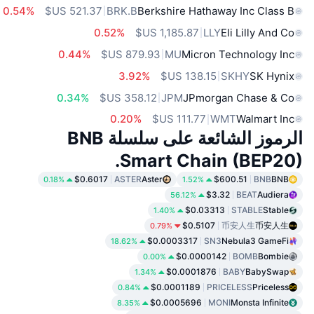
0.54%
BRK.B
Berkshire Hathaway Inc Class B
0.52%
LLY
Eli Lilly And Co
0.44%
MU
Micron Technology Inc
3.92%
SKHY
SK Hynix
0.34%
JPM
JPmorgan Chase & Co
0.20%
WMT
Walmart Inc
الرموز الشائعة على سلسلة BNB
Smart Chain (BEP20).
$0.6017
ASTER
Aster
$600.51
BNB
BNB
0.18%
1.52%
$3.32
BEAT
Audiera
56.12%
$0.03313
STABLE
Stable
1.40%
$0.5107
币安人生
币安人生
0.79%
$0.0003317
SN3
Nebula3 GameFi
18.62%
$0.0000142
BOMB
Bombie
0.00%
$0.0001876
BABY
BabySwap
1.34%
$0.0001189
PRICELESS
Priceless
0.84%
$0.0005696
MONI
Monsta Infinite
8.35%