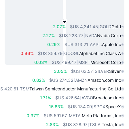
أصول العالم الحقيقي الشائعة
2.07%
GOLD
Gold
2.27%
NVDA
Nvidia Corp
0.29%
AAPL
Apple Inc.
0.96%
GOOGL
Alphabet Inc Class A
0.03%
MSFT
Microsoft Corp
3.05%
SILVER
Silver
0.82%
AMZN
Amazon.com Inc
TSM
Taiwan Semiconductor Manufacturing Co Ltd
1.71%
AVGO
Broadcom Inc
15.83%
SPCX
SpaceX
0.37%
META
Meta Platforms, Inc.
2.83%
TSLA
Tesla, Inc.