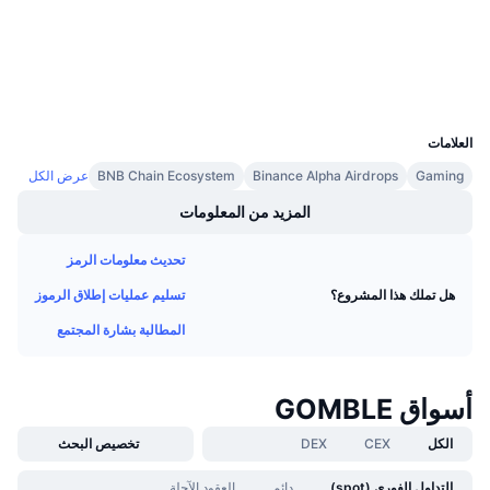
bscscan.com
معدلات التمويل
مستشكفات
المحافظ
UCID
36123
العلامات
Gaming
Binance Alpha Airdrops
BNB Chain Ecosystem
عرض الكل
المزيد من المعلومات
تحديث معلومات الرمز
تسليم عمليات إطلاق الرموز
هل تملك هذا المشروع؟
المطالبة بشارة المجتمع
أسواق GOMBLE
الكل
CEX
DEX
تخصيص البحث
التداول الفوري (spot)
دائم
العقود الآجلة